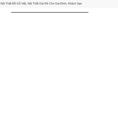
Nội Thất Đồ Gỗ Việt, Nội Thất Giá Rẻ Cho Gia Đình, Khách Sạn
0
NHẤN VÀO ĐÂY ĐỂ XEM TẤT CẢ DANH MỤC
Sofa Gỗ
Kệ tivi
Giường
Tủ Áo
Tủ Bếp
Bàn Ăn