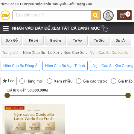
Nệm Cao Su Dunlopillo Nhập Khẩu Hàn Quốc Chất Lượng Cao
0
NHẤN VÀO ĐÂY ĐỂ XEM TẤT CẢ DANH MỤC
Sofa Gỗ
Kệ tivi
Giường
Tủ Áo
Tủ Bếp
Bàn Ăn
Trang chủ
›
Nệm (Cao Su - Lò Xo)
›
Nệm Cao Su
›
Nệm Cao Su Dunlopillo
Nệm Cao Su Đông Á
Nệm Cao Su Vạn Thành
Nệm Cao Su Kim Cương
Lọc
Hàng mới
Xem nhiều
Giá cao trước
Giá thấp
Giá từ
0
đến
50.000.000
đ