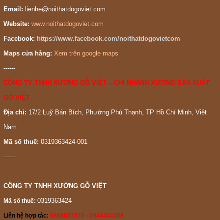
Email:
lienhe@noithatdogoviet.com
Website:
www.noithatdogoviet.com
Facebook:
https://www.facebook.com/noithatdogovietcom
Maps cửa hàng:
Xem trên google maps
------
CÔNG TY TNHH XƯỞNG GỖ VIỆT – CHI NHÁNH XƯỞNG SẢN XUẤT
GỖ VIỆT
Địa chỉ:
17/2 Luỹ Bán Bích, Phường Phú Thạnh, TP Hồ Chí Minh, Việt
Nam
Mã số thuế:
0319363424-001
------
CÔNG TY TNHH XƯỞNG GỖ VIỆT
0319363424
Mã số thuế:
Liên hệ hợp tác:
0988887878 - 0944442288