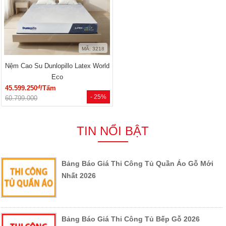
MÃ: 3218
Nệm Cao Su Dunlopillo Latex World
Eco
đ
45.599.250
/Tấm
- 25%
60.799.000
TIN NỔI BẬT
Bảng Báo Giá Thi Công Tủ Quần Áo Gỗ Mới
Nhất 2026
Bảng Báo Giá Thi Công Tủ Bếp Gỗ 2026