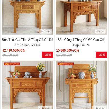
MÃ: 650
MÃ: 80
Bàn Thờ Gia Tiên 2 Tầng Gỗ Gõ Đỏ
Bàn Cúng 1 Tầng Gõ Đỏ Cao Cấp
1m27 Đẹp Giá Rẻ
Đẹp Giá Rẻ
đ
đ
12.410.000
/Cái
15.660.000
/Cái
- 26%
- 21%
16.700.000
19.800.000
MÃ: 3069
MÃ: 4188