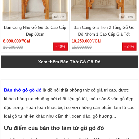
MÃ: 86
MÃ: 165
Bàn Cúng Nhỏ Gỗ Gõ Đỏ Cao Cấp
Bàn Cúng Gia Tiên 2 Tầng Gỗ Gõ
Đẹp 88cm
Đỏ Nhóm 1 Cao Cấp Giá Tốt
đ
đ
8.090.000
/Cái
10.250.000
/Cái
- 40%
- 34%
13.500.000
15.500.000
Xem thêm Bàn Thờ Gỗ Gõ Đỏ
Bàn thờ gỗ gõ đỏ
là đồ nội thất phòng thờ có giá trị cao, được
khách hàng ưa chuộng bởi chất liệu gỗ tốt, màu sắc & vân gỗ đẹp
đặc trưng. Hoàn toàn khác biệt so với những sản phẩm làm từ các
loại gỗ tự nhiên khác như cẩm thị, xoan đào, gỗ hương…
Ưu điểm của bàn thờ làm từ gỗ gõ đỏ