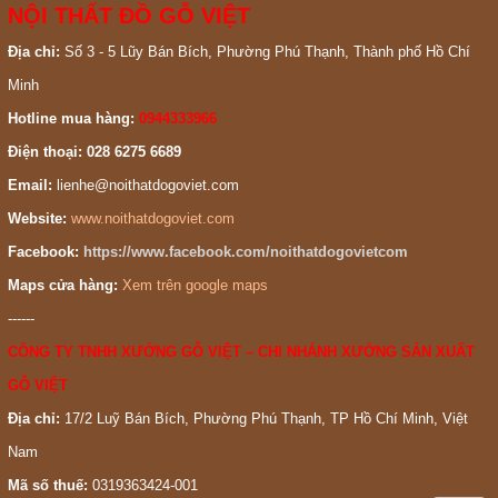
NỘI THẤT ĐỒ GỖ VIỆT
Địa chỉ:
Số 3 - 5 Lũy Bán Bích, Phường Phú Thạnh, Thành phố Hồ Chí
Minh
Hotline mua hàng:
0944333966
Điện thoại: 028 6275 6689
Email:
lienhe@noithatdogoviet.com
Website:
www.noithatdogoviet.com
Facebook:
https://www.facebook.com/noithatdogovietcom
Maps cửa hàng:
Xem trên google maps
------
CÔNG TY TNHH XƯỞNG GỖ VIỆT – CHI NHÁNH XƯỞNG SẢN XUẤT
GỖ VIỆT
Địa chỉ:
17/2 Luỹ Bán Bích, Phường Phú Thạnh, TP Hồ Chí Minh, Việt
Nam
Mã số thuế:
0319363424-001