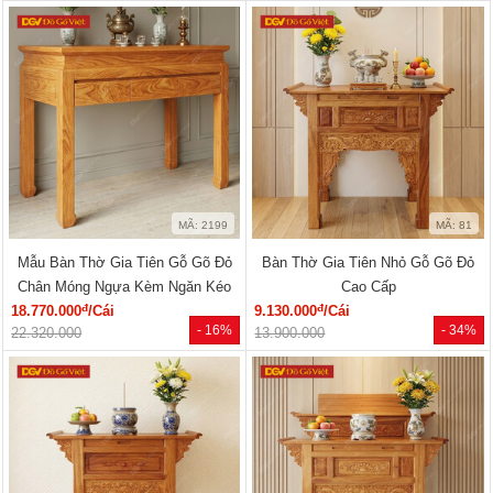
MÃ: 2199
MÃ: 81
Mẫu Bàn Thờ Gia Tiên Gỗ Gõ Đỏ
Bàn Thờ Gia Tiên Nhỏ Gỗ Gõ Đỏ
Chân Móng Ngựa Kèm Ngăn Kéo
Cao Cấp
đ
đ
18.770.000
/Cái
9.130.000
/Cái
- 16%
- 34%
22.320.000
13.900.000