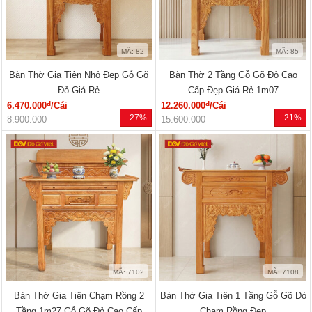
MÃ: 82
MÃ: 85
Bàn Thờ Gia Tiên Nhỏ Đẹp Gỗ Gõ
Bàn Thờ 2 Tầng Gỗ Gõ Đỏ Cao
Đỏ Giá Rẻ
Cấp Đẹp Giá Rẻ 1m07
đ
đ
6.470.000
/Cái
12.260.000
/Cái
- 27%
- 21%
8.900.000
15.600.000
MÃ: 7102
MÃ: 7108
Bàn Thờ Gia Tiên Chạm Rồng 2
Bàn Thờ Gia Tiên 1 Tầng Gỗ Gõ Đỏ
Tầng 1m27 Gỗ Gõ Đỏ Cao Cấp
Chạm Rồng Đẹp