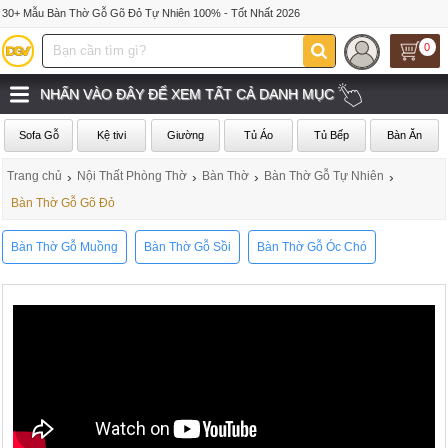
30+ Mẫu Bàn Thờ Gỗ Gõ Đỏ Tự Nhiên 100% - Tốt Nhất 2026
0
NHẤN VÀO ĐÂY ĐỂ XEM TẤT CẢ DANH MỤC
Sofa Gỗ
Kệ tivi
Giường
Tủ Áo
Tủ Bếp
Bàn Ăn
Trang chủ
›
Nội Thất Phòng Thờ
›
Bàn Thờ
›
Bàn Thờ Gỗ Tự Nhiên
›
Bàn Thờ Gỗ Gõ Đỏ
Bàn Thờ Gỗ Muồng
Bàn Thờ Gỗ Sồi
Bàn Thờ Gỗ Óc Chó