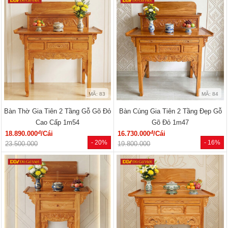
MÃ: 83
MÃ: 84
Bàn Thờ Gia Tiên 2 Tầng Gỗ Gõ Đỏ
Bàn Cúng Gia Tiên 2 Tầng Đẹp Gỗ
Cao Cấp 1m54
Gõ Đỏ 1m47
đ
đ
18.890.000
/Cái
16.730.000
/Cái
- 20%
- 16%
23.500.000
19.800.000