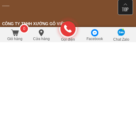
------
CÔNG TY TNHH XƯỞNG GỖ VIỆT
0
0319363424
Mã số thuế:
Giỏ hàng
Cửa hàng
Facebook
Gọi điện
Chat Zalo
Liên hệ hợp tác:
0988887878 - 0944442288
-------------------------------------------------
CHÍNH SÁCH VÀ QUY ĐỊNH CHUNG
CHÍNH SÁCH THANH TOÁN
CHÍNH SÁCH ĐỔI VÀ TRẢ HÀNG
BẢO HÀNH VÀ SỬA CHỮA
HƯỚNG DẪN MUA HÀNG
CHÍNH SÁCH BẢO MẬT THÔNG TIN