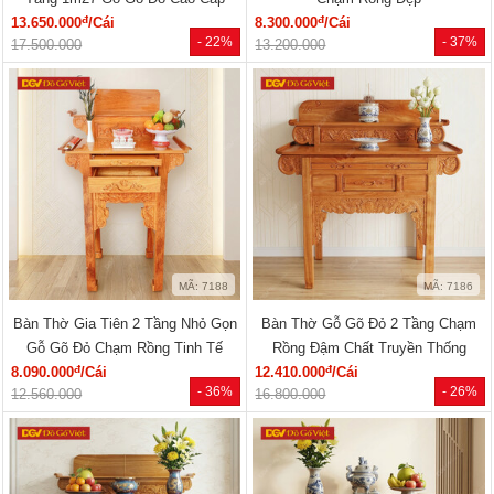
đ
đ
13.650.000
/Cái
8.300.000
/Cái
- 22%
- 37%
17.500.000
13.200.000
MÃ: 7188
MÃ: 7186
Bàn Thờ Gia Tiên 2 Tầng Nhỏ Gọn
Bàn Thờ Gỗ Gõ Đỏ 2 Tầng Chạm
Gỗ Gõ Đỏ Chạm Rồng Tinh Tế
Rồng Đậm Chất Truyền Thống
đ
đ
8.090.000
/Cái
12.410.000
/Cái
- 36%
- 26%
12.560.000
16.800.000