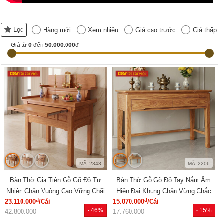
Lọc
Hàng mới
Xem nhiều
Giá cao trước
Giá thấp
Giá từ
0
đến
50.000.000
đ
MÃ: 2343
MÃ: 2206
Bàn Thờ Gia Tiên Gỗ Gõ Đỏ Tự
Bàn Thờ Gỗ Gõ Đỏ Tay Nắm Âm
Nhiên Chân Vuông Cao Vững Chãi
Hiện Đại Khung Chân Vững Chắc
đ
đ
23.110.000
/Cái
15.070.000
/Cái
- 46%
- 15%
42.800.000
17.760.000