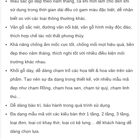
Màu sắc gỗ đẹp theo năm tháng, cả khi mới làm cho đến khi
sử dụng trong thời gian dài đều có gam màu đặc biệt, dễ nhận
biết so với các loại thông thường khác.
Vân gỗ sắc nét, đường vân nổi bật, vân gỗ hình mây độc đáo,
thích hợp chế tác nội thất phong thủy.
Khả năng chống ẩm mốc cực tốt, chống mối mọt hiệu quả, bền
đẹp theo năm tháng, thích nghi tốt với nhiều điều kiện môi
trường khác nhau.
Khối gỗ dày, dễ dàng chạm trổ các họa tiết & hoa văn trên sản
phẩm. Tạo nên sự đa dạng trong thiết kế, với nhiều mẫu mã
đẹp như chạm Rồng, chạm hoa sen, chạm tứ quý, chạm linh
thú…
Dễ dàng bảo trì, bảo hành trong quá trình sử dụng.
Đa dạng mẫu mã với các kiểu bàn thờ 1 tầng, 2 tầng, 3 tầng,
loại đơn, loại có khay thờ, loại có kệ lưng… để khách hàng dễ
dàng chọn lựa.