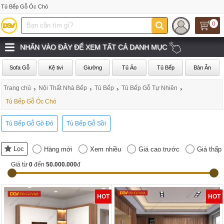
Tủ Bếp Gỗ Óc Chó
0
NHẤN VÀO ĐÂY ĐỂ XEM TẤT CẢ DANH MỤC
Sofa Gỗ
Kệ tivi
Giường
Tủ Áo
Tủ Bếp
Bàn Ăn
Trang chủ
›
Nội Thất Nhà Bếp
›
Tủ Bếp
›
Tủ Bếp Gỗ Tự Nhiên
›
Tủ Bếp Gỗ Óc Chó
Tủ Bếp Gỗ Gõ Đỏ
Tủ Bếp Gỗ Sồi
Lọc
Hàng mới
Xem nhiều
Giá cao trước
Giá thấp
Giá từ
0
đến
50.000.000
đ
HOT
HOT