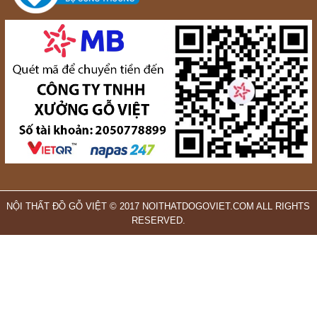
NỘI THẤT ĐỒ GỖ VIỆT © 2017 NOITHATDOGOVIET.COM ALL RIGHTS
RESERVED.