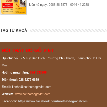
Liên hệ ngay: 0988 88 7878 - 0944 44 2288
TAG TỪ KHOÁ
NỘI THẤT ĐỒ GỖ VIỆT
Địa chỉ:
Số 3 - 5 Lũy Bán Bích, Phường Phú Thạnh, Thành phố Hồ Chí
Minh
Hotline mua hàng:
0944333966
Điện thoại: 028 6275 6689
Email:
lienhe@noithatdogoviet.com
Website:
www.noithatdogoviet.com
Facebook:
https://www.facebook.com/noithatdogovietcom