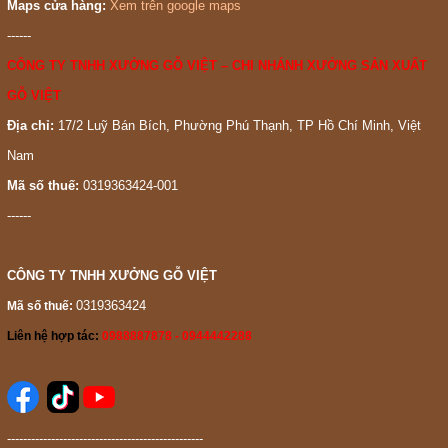
Maps cửa hàng:
Xem trên google maps
------
CÔNG TY TNHH XƯỞNG GỖ VIỆT – CHI NHÁNH XƯỞNG SẢN XUẤT
GỖ VIỆT
Địa chỉ:
17/2 Luỹ Bán Bích, Phường Phú Thạnh, TP Hồ Chí Minh, Việt
Nam
Mã số thuế:
0319363424-001
------
CÔNG TY TNHH XƯỞNG GỖ VIỆT
0319363424
Mã số thuế:
Liên hệ hợp tác:
0988887878 - 0944442288
-------------------------------------------------