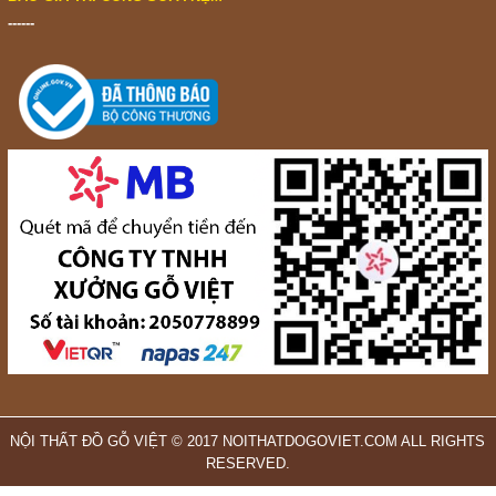
------
Đội ngũ tư vấn viên của chúng tôi không chỉ am hiểu sâu sắc về
nội thất mà còn luôn sẵn sàng lắng nghe và thấu hiểu nhu cầu
của từng khách hàng. Chúng tôi sẽ tư vấn tận tình, giúp bạn lựa
chọn những giải pháp tối ưu nhất cho không gian sống của mình.
Hệ thống các trang thương mại điện tử và mạng xã hội của
Nội Thất Đồ Gỗ Việt
NỘI THẤT ĐỒ GỖ VIỆT © 2017 NOITHATDOGOVIET.COM ALL RIGHTS
Tất cả các thông tin truyền thông, các dịch vụ hấp dẫn được
RESERVED.
chúng tôi thông báo trực tiếp qua hệ thống các trang thương