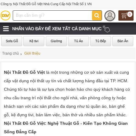
Công ty Nội Thất Đồ Gỗ Việt Nhà Cung Cấp Nội Thất Số 1 VN
0
NHẤN VÀO ĐÂY ĐỂ XEM TẤT CẢ DANH MỤC
Sofa Gỗ
Kệ tivi
Giường
Tủ Áo
Tủ Bếp
Bàn Ăn
Trang chủ
›
Giới thiệu
Nội Thất Đồ Gỗ Việt
là một trong những cơ sở sản xuất và cung
cấp vật dụng nội thất uy tín và chất lượng hàng đầu tại TP. HCM.
Chúng tôi tự hào là sự lựa chọn hoàn hảo cho quý khách hàng có
nhu cầu trang trí nội thất cho ngôi nhà, văn phòng công ty hoặc
khách sạn với các sản phẩm đa dạng như tủ quần áo, bàn ghế
gỗ, kệ đựng tivi, bàn làm việc, bàn thờ và nhiều sản phẩm khác.
Nội Thất Đồ Gỗ Việt: Nghệ Thuật Gỗ - Kiến Tạo Không Gian
Sống Đẳng Cấp