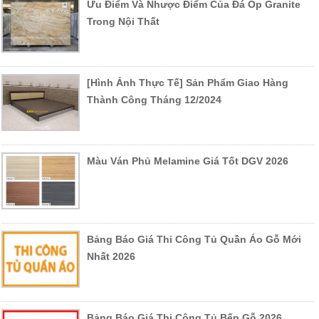
Ưu Điểm Và Nhược Điểm Của Đá Ốp Granite
Trong Nội Thất
Chuyên Nghiệp:
Đội ngũ thiết kế tài năng, kết hợp cùng
[Hình Ảnh Thực Tế] Sản Phẩm Giao Hàng
Thành Công Tháng 12/2024
những người thợ thủ công giàu kinh nghiệm, đội kỹ thuật giao
hàng lành nghề có nhiều kỹ năng trong việc lắp ráp và vận
chuyển hàng hóa. Chúng tôi cam kết mang đến những sản
Màu Ván Phủ Melamine Giá Tốt DGV 2026
phẩm nội thất gỗ chất lượng, đáp ứng mọi yêu cầu khắt khe
nhất về thẩm mỹ và công năng.
Nghệ Thuật:
Mỗi sản phẩm của Nội Thất Đồ Gỗ Việt đều là
một tác phẩm nghệ thuật độc đáo, thể hiện sự tinh tế trong
Bảng Báo Giá Thi Công Tủ Quần Áo Gỗ Mới
từng đường nét, hoa văn và màu sắc, mang đến vẻ đẹp sang
Nhất 2026
trọng và đẳng cấp cho không gian sống.
Uy Tín:
Chúng tôi đặt chữ Tín lên hàng đầu, tuyệt đối không
sử dụng vật liệu kém chất lượng. Mỗi sản phẩm đều được làm
Bảng Báo Giá Thi Công Tủ Bếp Gỗ 2026