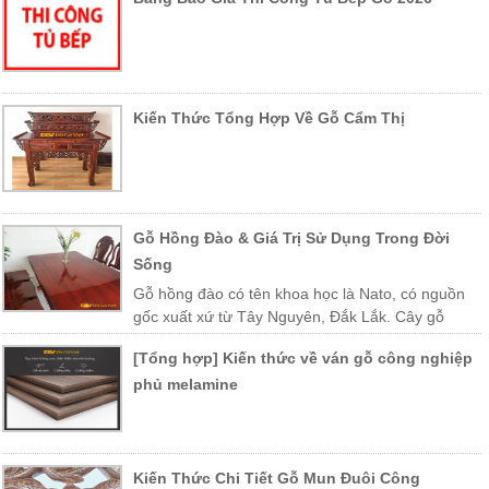
từ gỗ tự nhiên chọn lọc, đảm bảo an toàn cho sức khỏe và
thân thiện với môi trường.
Nội Thất Đồ Gỗ Việt: Trải Nghiệm Mua Sắm Nội Thất Đẳng
Cấp Trong Không Gian Rộng Lớn 1000m2
Kiến Thức Tổng Hợp Về Gỗ Cẩm Thị
Gỗ Hồng Đào & Giá Trị Sử Dụng Trong Đời
Sống
Gỗ hồng đào có tên khoa học là Nato, có nguồn
gốc xuất xứ từ Tây Nguyên, Đắk Lắk. Cây gỗ
được trồng nhiều ở các vùng miền Trung Việt Nam như Khánh Hòa,
[Tổng hợp] Kiến thức về ván gỗ công nghiệp
Phú Yên, Lào, Campuchia…
phủ melamine
Kiến Thức Chi Tiết Gỗ Mun Đuôi Công
Bước vào thế giới nội thất gỗ tự nhiên cao cấp tại hệ thống