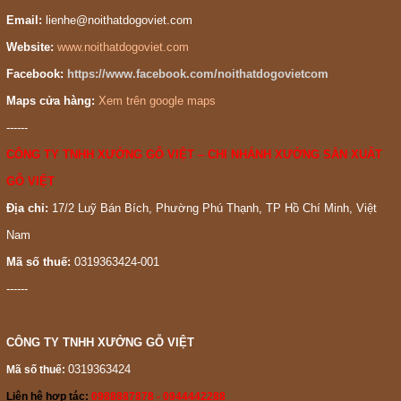
Nội Thất Đồ Gỗ Việt: Đối Tác Tin Cậy Cho Mọi Công Trình Nội
Email:
lienhe@noithatdogoviet.com
Thất
Website:
www.noithatdogoviet.com
Facebook:
https://www.facebook.com/noithatdogovietcom
Maps cửa hàng:
Xem trên google maps
------
CÔNG TY TNHH XƯỞNG GỖ VIỆT – CHI NHÁNH XƯỞNG SẢN XUẤT
GỖ VIỆT
Địa chỉ:
17/2 Luỹ Bán Bích, Phường Phú Thạnh, TP Hồ Chí Minh, Việt
Nam
Mã số thuế:
0319363424-001
------
CÔNG TY TNHH XƯỞNG GỖ VIỆT
Với hệ thống xưởng sản xuất rộng 1500m2 được trang bị máy
0319363424
Mã số thuế:
móc hiện đại, cùng đội ngũ tư vấn viên giàu kinh nghiệm và nhiệt
Liên hệ hợp tác:
0988887878 - 0944442288