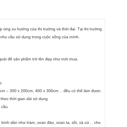
áp ứng xu hướng của thị trường và thời đại. Tại thị trường
 nhu cầu sử dụng trong cuộc sống của mình.
 ngoài để sản phẩm trở lên đẹp như mới mua.
i.
00cm – 300 x 200cm, 400 x 300cm… đều có thể làm được.
heo thời gian dài sử dụng.
 cầu.
iá bình dân như tràm, xoan đào, xoan ta, sồi, xà cừ… cho