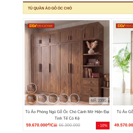
TỦ QUẦN ÁO GỖ ÓC CHÓ
MÃ: 2330
Tủ Áo Phòng Ngủ Gỗ Óc Chó Cánh Mở Hiện Đại
Tủ Áo Gỗ
Tinh Tế Có Kệ
đ
59.670.000
/Cái
66.300.000
49.570.0
- 10%