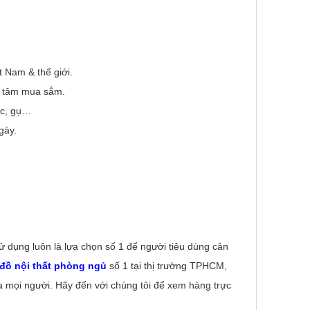
t Nam & thế giới.
n tâm mua sắm.
ắc, gụ…
gày.
sử dụng luôn là lựa chọn số 1 để người tiêu dùng cân
đồ nội thất phòng ngủ
số 1 tại thị trường TPHCM,
a mọi người. Hãy đến với chúng tôi để xem hàng trực