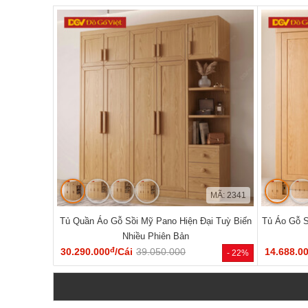
MÃ: 2341
Tủ Quần Áo Gỗ Sồi Mỹ Pano Hiện Đại Tuỳ Biến
Tủ Áo Gỗ S
Nhiều Phiên Bản
đ
30.290.000
/Cái
39.050.000
14.688.0
- 22%