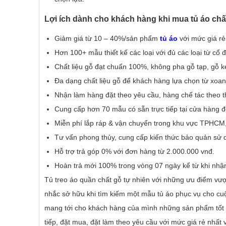
Lợi ích dành cho khách hàng khi mua tủ áo chất
Giảm giá từ 10 – 40%/sản phẩm
tủ áo
với mức giá r
Hơn 100+ mẫu thiết kế các loại với đủ các loại từ cổ đ
Chất liệu gỗ đạt chuẩn 100%, không pha gỗ tạp, gỗ 
Đa dạng chất liệu gỗ để khách hàng lựa chọn từ xoan 
Nhận làm hàng đặt theo yêu cầu, hàng chế tác theo thiế
Cung cấp hơn 70 mẫu có sẵn trực tiếp tại cửa hàng đ
Miễn phí lắp ráp & vận chuyển trong khu vực TPHCM, h
Tư vấn phong thủy, cung cấp kiến thức bảo quản sử 
Hỗ trợ trả góp 0% với đơn hàng từ 2.000.000 vnđ.
Hoàn trả mới 100% trong vòng 07 ngày kể từ khi nhậ
Tủ treo áo quần chất gỗ tự nhiên với những ưu điểm vượt 
nhắc sở hữu khi tìm kiếm một mẫu tủ áo phục vụ cho cu
mang tới cho khách hàng của mình những sản phẩm tốt n
tiếp, đặt mua, đặt làm theo yêu cầu với mức giá rẻ nhất