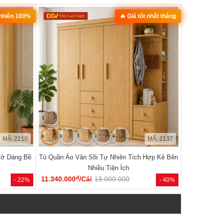
 nhiên 100%
🔥 Giá tốt nhất tháng
MÃ: 2210
MÃ: 2137
Mở Dáng Bề
Tủ Quần Áo Vân Sồi Tự Nhiên Tích Hợp Kệ Bên
Nhiều Tiện Ích
đ
11.340.000
/Cái
19.000.000
- 22%
- 40%