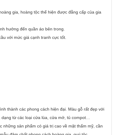
 hoàng gia, hoàng tộc thể hiện được đẳng cấp của gia
ảnh hưởng đến quần áo bên trong.
u với mức giá cạnh tranh cực tốt.
 hình thành các phong cách hiện đại. Màu gỗ rất đẹp với
 dạng từ các loại cửa lùa, cửa mở, tủ compot…
tác những sản phẩm có giá trị cao về mặt thẩm mỹ, cần
mẫu đậm chất phong cách hoàng gia, quý tộc.