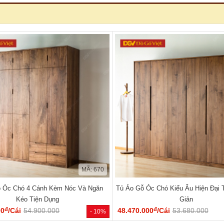
MÃ: 670
 Óc Chó 4 Cánh Kèm Nóc Và Ngăn
Tủ Áo Gỗ Óc Chó Kiểu Âu Hiện Đại T
Kéo Tiện Dụng
Giản
đ
đ
00
/Cái
54.900.000
48.470.000
/Cái
53.680.000
- 10%