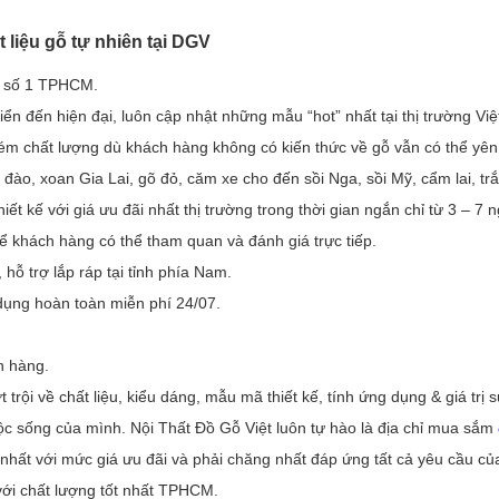
 liệu gỗ tự nhiên tại DGV
ẻ số 1 TPHCM.
iển đến hiện đại, luôn cập nhật những mẫu “hot” nhất tại thị trường Việ
kém chất lượng dù khách hàng không có kiến thức về gỗ vẫn có thể yê
đào, xoan Gia Lai, gõ đỏ, căm xe cho đến sồi Nga, sồi Mỹ, cẩm lai, tr
t kế với giá ưu đãi nhất thị trường trong thời gian ngắn chỉ từ 3 – 7 n
ể khách hàng có thể tham quan và đánh giá trực tiếp.
ỗ trợ lắp ráp tại tỉnh phía Nam.
dụng hoàn toàn miễn phí 24/07.
n hàng.
trội về chất liệu, kiểu dáng, mẫu mã thiết kế, tính ứng dụng & giá trị 
ộc sống của mình. Nội Thất Đồ Gỗ Việt luôn tự hào là địa chỉ mua sắm
hất với mức giá ưu đãi và phải chăng nhất đáp ứng tất cả yêu cầu củ
 với chất lượng tốt nhất TPHCM.