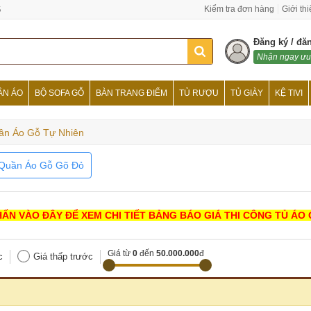
6
Kiểm tra đơn hàng
Giới th
Đăng ký / đă
Nhận ngay ưu
ẦN ÁO
BỘ SOFA GỖ
BÀN TRANG ĐIỂM
TỦ RƯỢU
TỦ GIÀY
KỆ TIVI
ần Áo Gỗ Tự Nhiên
Quần Áo Gỗ Gõ Đỏ
ẤN VÀO ĐÂY ĐỂ XEM CHI TIẾT BẢNG BÁO GIÁ THI CÔNG TỦ ÁO
Giá từ
0
đến
50.000.000
đ
c
Giá thấp trước