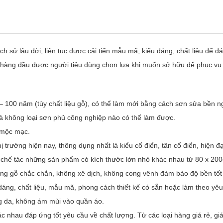
ch sử lâu đời, liên tục được cải tiến mẫu mã, kiểu dáng, chất liệu để đ
n hàng đầu được người tiêu dùng chọn lựa khi muốn sở hữu để phục vụ
20 – 100 năm (tùy chất liệu gỗ), có thể làm mới bằng cách sơn sửa bền
à không loại sơn phủ công nghiệp nào có thể làm được.
 mộc mạc.
trường hiện nay, thông dụng nhất là kiểu cổ điển, tân cổ điển, hiện đạ
p chế tác những sản phẩm có kích thước lớn nhỏ khác nhau từ 80 x 2
g gỗ chắc chắn, không xê dịch, không cong vênh đảm bảo độ bền tốt t
dáng, chất liệu, mẫu mã, phong cách thiết kế có sẵn hoặc làm theo yêu
g da, không ám mùi vào quần áo.
hác nhau đáp ứng tốt yêu cầu về chất lượng. Từ các loại hàng giá rẻ, g