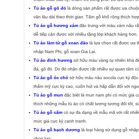
Tủ áo gỗ gõ đỏ
là dòng sản phẩm rất được ưa chuộng
văn lâu dài theo thời gian. Tấm gỗ khổ rộng thích h
Tủ áo gỗ hương xám
đặc trưng với màu xám nâu rất
dễ tiếp cận được với nhiều tầng lớp khách hàng hơn.
Tủ áo làm từ gỗ xoan đào
là lựa chọn rất được ưa t
nhập Nam Phi, gỗ xoan Gia Lai.
Tủ áo đinh hương
sở hữu màu vàng tự nhiên khá đẹp
đá, gõ đỏ. Do đó nhận được rất nhiều sự quan tâm củ
Tủ áo gỗ óc chó
sở hữu màu nâu socola cực kỳ độc 
thẩm mỹ cực kỳ cao, cuốn hút và hấp dẫn đối với ngư
Tủ áo gỗ mun
đặc biệt là mun nam phi có mức giá cự
thích những mẫu tủ áo có chất lượng tương đối tốt, 
Tủ áo gỗ cẩm
có sự đa dạng về mẫu mã với rất nhiều
mức giá cực kỳ cạnh tranh.
Tủ áo gỗ bạch dương
là loại hàng sử dụng gỗ nhập 
chọn lựa.