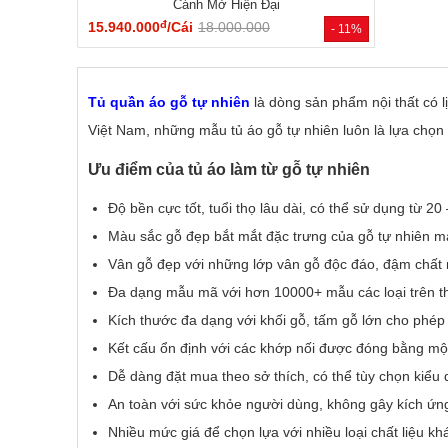
Cánh Mở Hiện Đại
đ
15.940.000
/Cái
18.000.000
- 11%
Tủ quần áo gỗ tự nhiên
là dòng sản phẩm nội thất có lị
Việt Nam, những mẫu tủ áo gỗ tự nhiên luôn là lựa chọ
Ưu điểm của tủ áo làm từ gỗ tự nhiên
Độ bền cực tốt, tuổi thọ lâu dài, có thể sử dụng từ 
Màu sắc gỗ đẹp bắt mắt đặc trưng của gỗ tự nhiên m
Vân gỗ đẹp với những lớp vân gỗ độc đáo, đậm chất
Đa dạng mẫu mã với hơn 10000+ mẫu các loại trên thị 
Kích thước đa dạng với khối gỗ, tấm gỗ lớn cho phé
Kết cấu ổn định với các khớp nối được đóng bằng mộn
Dễ dàng đặt mua theo sở thích, có thể tùy chọn kiểu 
An toàn với sức khỏe người dùng, không gây kích ứn
Nhiều mức giá để chọn lựa với nhiều loại chất liệu k