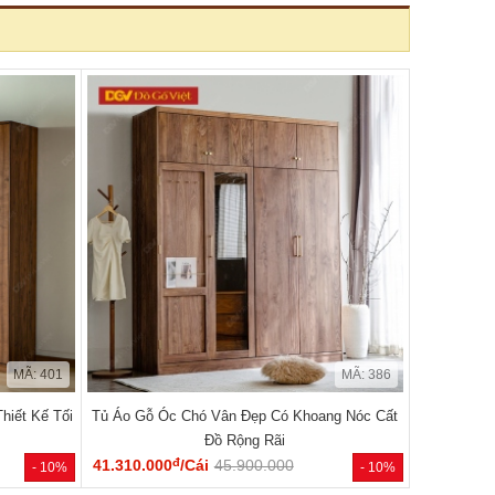
MÃ: 401
MÃ: 386
hiết Kế Tối
Tủ Áo Gỗ Óc Chó Vân Đẹp Có Khoang Nóc Cất
Đồ Rộng Rãi
đ
41.310.000
/Cái
45.900.000
- 10%
- 10%