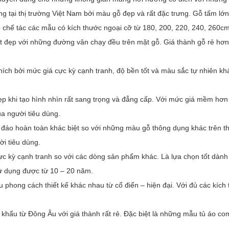
 tại thị trường Việt Nam bởi màu gỗ đẹp và rất đặc trưng. Gỗ tấm l
ợp chế tác các mẫu có kích thước ngoại cỡ từ 180, 200, 220, 240, 260
 đẹp với những đường vân chạy đều trên mặt gỗ. Giá thành gỗ rẻ hơn
hích bởi mức giá cực kỳ cạnh tranh, độ bền tốt và màu sắc tự nhiên k
 khi tạo hình nhìn rất sang trọng và đẳng cấp. Với mức giá mềm hơn r
a người tiêu dùng.
đáo hoàn toàn khác biệt so với những màu gỗ thông dụng khác trên th
ời tiêu dùng.
c kỳ cạnh tranh so với các dòng sản phẩm khác. Là lựa chọn tốt dành 
sử dụng được từ 10 – 20 năm.
 phong cách thiết kế khác nhau từ cổ điển – hiện đại. Với đủ các kích
khẩu từ Đông Âu với giá thành rất rẻ. Đặc biệt là những mẫu tủ áo com