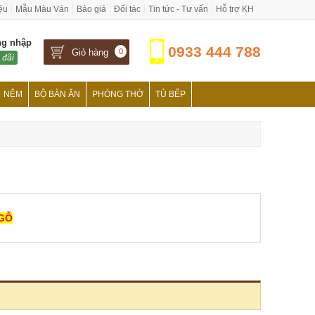
iệu
Mẫu Màu Ván
Báo giá
Đối tác
Tin tức - Tư vấn
Hỗ trợ KH
ng nhập
0933 444 788
Giỏ hàng
0
 đãi
NỆM
BỘ BÀN ĂN
PHÒNG THỜ
TỦ BẾP
 GỖ