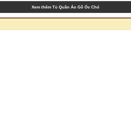
Xem thêm Tủ Quần Áo Gỗ Óc Chó