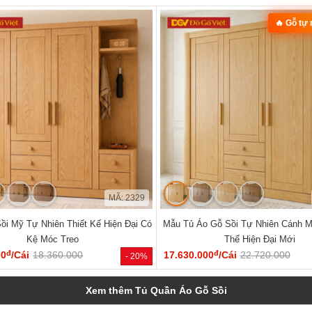
🔥 Gỗ tự
MÃ: 2329
ồi Mỹ Tự Nhiên Thiết Kế Hiện Đại Có
Mẫu Tủ Áo Gỗ Sồi Tự Nhiên Cánh 
Kệ Móc Treo
Thế Hiện Đại Mới
đ
đ
00
/Cái
18.360.000
17.630.000
/Cái
22.720.000
- 20%
Xem thêm Tủ Quần Áo Gỗ Sồi