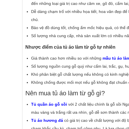
đến những loại giá trị cao như căm xe, gõ đỏ, cẩm lai
Dễ dàng chạm trổ với nhiều họa tiết, hoa văn đẹp để
chủ.
Bảo vệ đồ dùng tốt, chống ẩm mốc hiệu quả, có thể 
Số lượng nhà cung cấp, nhà sản xuất lớn có nhiều n
Nhược điểm của tủ áo làm từ gỗ tự nhiên
Giá thành cao hơn nhiều so với những
mẫu tủ áo là
Số lượng nguồn cung gỗ quý như cẩm lai, trắc, gụ, 
Khó phân biệt gỗ chất lượng nếu không có kinh nghiệ
Không chống được mối mọt nếu gỗ không đạt chuẩn 
Nên mua tủ áo làm từ gỗ gì?
Tủ quần áo gỗ sồi
với 2 chất liệu chính là gỗ sồi Ng
màu vàng và trắng rất ưa nhìn, gỗ dễ sơn thành các
Tủ áo hương đá
có giá trị cao về chất lượng với độ
chạm khắc cầu kỳ, chạm trổ công phu. Là lựa chọn 