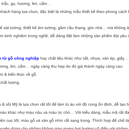
, trắc, gụ, hương, lim, cẩm…
 khách hàng lựa chọn, đặc biệt là những mẫu thiết kế theo phong cách
để sát tường, thiết kế âm tường, gầm cầu thang, góc nhà… mà không 
ăm kinh nghiệm trong nghề, dễ dàng đặt làm những sản phẩm đạt yêu cầ
m từ gỗ công nghiệp
hay chất liệu khác như sắt, nhựa, ván ép, giấy…
hương, lim, cẩm… ngày càng thu hẹp do đó giá thành ngày càng cao.
m & kiến thức về gỗ.
chất lượng.
a & sồi Mỹ là lựa chọn rất tốt để làm tủ áo với độ cong ổn định, dễ tạo
 màu khác như màu nâu và màu óc chó… Với kiểu dáng, mẫu mã rất đa
 bền cực tốt, màu gỗ và vân gỗ nhìn rất sang trọng. Thích hợp để chế 
chuyên dùng cho những không gian mang hơi hướng cổ điển với những 