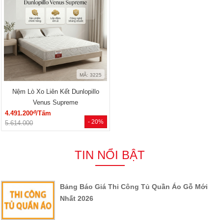
MÃ: 3225
Nệm Lò Xo Liên Kết Dunlopillo
Venus Supreme
đ
4.491.200
/Tấm
- 20%
5.614.000
TIN NỔI BẬT
Bảng Báo Giá Thi Công Tủ Quần Áo Gỗ Mới
Nhất 2026