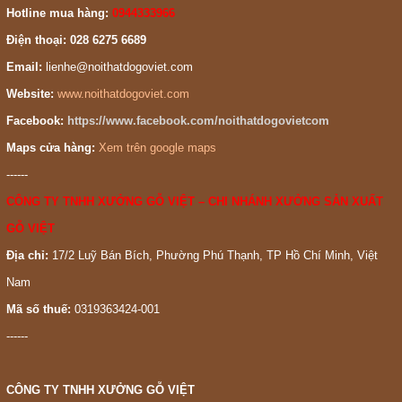
Hotline mua hàng:
0944333966
Điện thoại: 028 6275 6689
Email:
lienhe@noithatdogoviet.com
Website:
www.noithatdogoviet.com
Facebook:
https://www.facebook.com/noithatdogovietcom
Maps cửa hàng:
Xem trên google maps
------
CÔNG TY TNHH XƯỞNG GỖ VIỆT – CHI NHÁNH XƯỞNG SẢN XUẤT
GỖ VIỆT
Địa chỉ:
17/2 Luỹ Bán Bích, Phường Phú Thạnh, TP Hồ Chí Minh, Việt
Nam
Mã số thuế:
0319363424-001
------
CÔNG TY TNHH XƯỞNG GỖ VIỆT