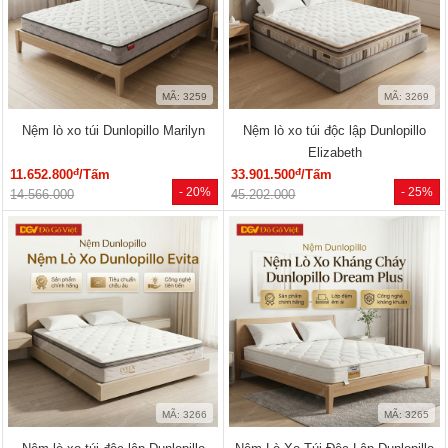
MÃ: 3259
MÃ: 3269
Nệm lò xo túi Dunlopillo Marilyn
Nệm lò xo túi độc lập Dunlopillo
Elizabeth
đ
đ
11.652.800
/Tấm
33.901.500
/Tấm
- 20%
- 25%
14.566.000
45.202.000
MÃ: 3266
MÃ: 3265