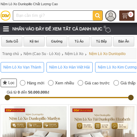
Nệm Lò Xo Dunlopillo Chất Lượng Cao
0
NHẤN VÀO ĐÂY ĐỂ XEM TẤT CẢ DANH MỤC
Sofa Gỗ
Kệ tivi
Giường
Tủ Áo
Tủ Bếp
Bàn Ăn
Trang chủ
›
Nệm (Cao Su - Lò Xo)
›
Nệm Lò Xo
›
Nệm Lò Xo Dunlopillo
Nệm Lò Xo Vạn Thành
Nệm Lò Xo Hàn Việt Hải
Nệm Lò Xo Kim Cương
Lọc
Hàng mới
Xem nhiều
Giá cao trước
Giá thấp
Giá từ
0
đến
50.000.000
đ