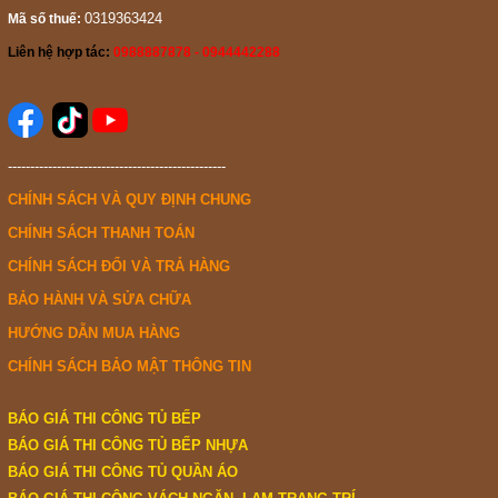
0319363424
Mã số thuế:
Liên hệ hợp tác:
0988887878 - 0944442288
-------------------------------------------------
CHÍNH SÁCH VÀ QUY ĐỊNH CHUNG
CHÍNH SÁCH THANH TOÁN
CHÍNH SÁCH ĐỔI VÀ TRẢ HÀNG
BẢO HÀNH VÀ SỬA CHỮA
HƯỚNG DẪN MUA HÀNG
CHÍNH SÁCH BẢO MẬT THÔNG TIN
BÁO GIÁ THI CÔNG TỦ BẾP
BÁO GIÁ THI CÔNG TỦ BẾP NHỰA
BÁO GIÁ THI CÔNG TỦ QUẦN ÁO