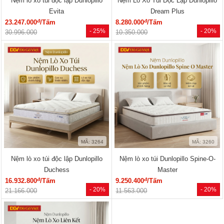
Nệm lò xo túi độc lập Dunlopillo
Nệm Lò Xo Túi Độc Lập Dunlopillo
Evita
Dream Plus
đ
đ
23.247.000
/Tấm
8.280.000
/Tấm
- 25%
- 20%
30.996.000
10.350.000
MÃ: 3264
MÃ: 3260
Nệm lò xo túi độc lập Dunlopillo
Nệm lò xo túi Dunlopillo Spine-O-
Duchess
Master
đ
đ
16.932.800
/Tấm
9.250.400
/Tấm
- 20%
- 20%
21.166.000
11.563.000