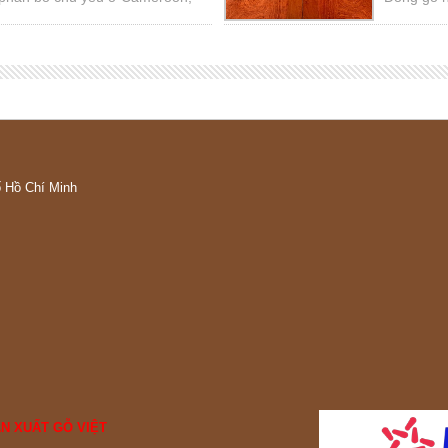
ria. Tên thường gọi là mun
như Việt 
hi, gỗ mun Benin.
ố Hồ Chí Minh
N XUẤT GỖ VIỆT