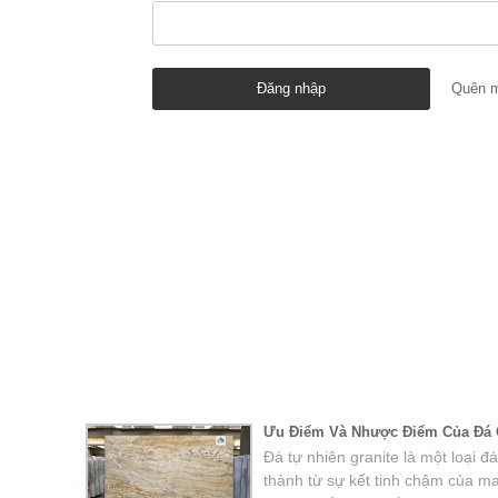
Quên m
Ưu Điểm Và Nhược Điểm Của Đá Ố
Đá tự nhiên granite là một loại
thành từ sự kết tinh chậm của m