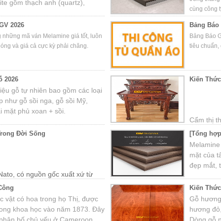
te gồm thạch anh (quartz),
cùng công t
chất phụ khác.
GV 2026
Bảng Báo 
g những mã ván Melamine giá tốt, luôn
Bảng Báo G
hóng và giá cả cực kỳ phải chăng.
tiêu chuẩn, 
ỗ 2026
Kiến Thứ
 liệu gỗ tự nhiên bao gồm các loại
 như gỗ sồi nga, gỗ sồi Mỹ,
i mặt phủ xoan + sồi.
Cẩm thị th
nước Đôn
Trong Đời Sống
[Tổng hợp
vùng nhiề
Melamine 
Nguyên. T
mặt của t
cao trong
đẹp mắt, t
Nato, có nguồn gốc xuất xứ từ
ng miền Trung Việt Nam như
 Công
Kiến Thứ
c vật có hoa trong họ Thị, được
Gỗ hương 
 trong khoa học vào năm 1873. Đây
hương đỏ
i, phân bố chủ yếu ở Cameroon,
Dòng gỗ 