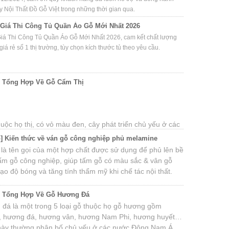
y Nội Thất Đồ Gỗ Việt trong những thời gian qua.
Giá Thi Công Tủ Quần Áo Gỗ Mới Nhất 2026
iá Thi Công Tủ Quần Áo Gỗ Mới Nhất 2026, cam kết chất lượng
giá rẻ số 1 thị trường, tùy chọn kích thước tủ theo yêu cầu.
c Tổng Hợp Về Gỗ Cẩm Thị
uộc họ thị, có vỏ màu đen, cây phát triển chủ yếu ở các
g Nam Á như Việt Nam, Lào, Campuchia… Ở Việt Nam,
] Kiến thức về ván gỗ công nghiệp phủ melamine
u cẩm thị nhất là Phan Rang, Khánh Hòa và các tỉnh Tây
là tên gọi của một hợp chất được sử dụng để phủ lên bề
rong đó, Phan Rang là nơi có gỗ cẩm thị được đánh giá
ấm gỗ công nghiệp, giúp tấm gỗ có màu sắc & vân gỗ
 làng điêu khắc đồ gỗ mỹ nghệ.
ạo độ bóng và tăng tính thẩm mỹ khi chế tác nội thất.
c Tổng Hợp Về Gỗ Hương Đá
đá là một trong 5 loại gỗ thuộc họ gỗ hương gồm
, hương đá, hương vân, hương Nam Phi, hương huyết…
này thường phân bố chủ yếu ở các nước Đông Nam Á