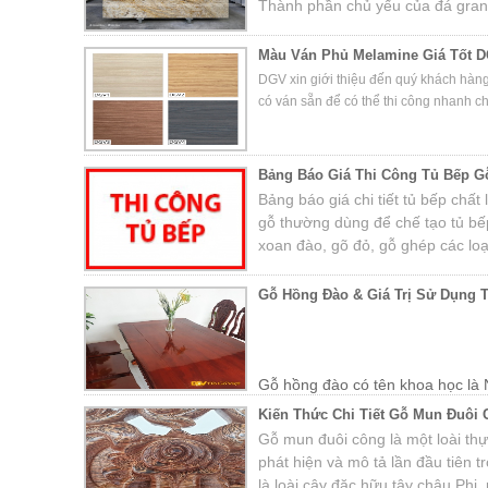
Thành phần chủ yếu của đá grani
fenspat, mica và một số khoáng 
Màu Ván Phủ Melamine Giá Tốt D
DGV xin giới thiệu đến quý khách hàn
có ván sẵn để có thể thi công nhanh c
Bảng Báo Giá Thi Công Tủ Bếp G
Bảng báo giá chi tiết tủ bếp chất
gỗ thường dùng để chế tạo tủ bếp
xoan đào, gõ đỏ, gỗ ghép các loạ
Gỗ Hồng Đào & Giá Trị Sử Dụng 
Gỗ hồng đào có tên khoa học là 
Tây Nguyên, Đắk Lắk. Cây gỗ được trồng nhiều ở các vù
Kiến Thức Chi Tiết Gỗ Mun Đuôi
Khánh Hòa, Phú Yên, Lào, Campuchia…
Gỗ mun đuôi công là một loài thự
phát hiện và mô tả lần đầu tiên
là loài cây đặc hữu tây châu Ph