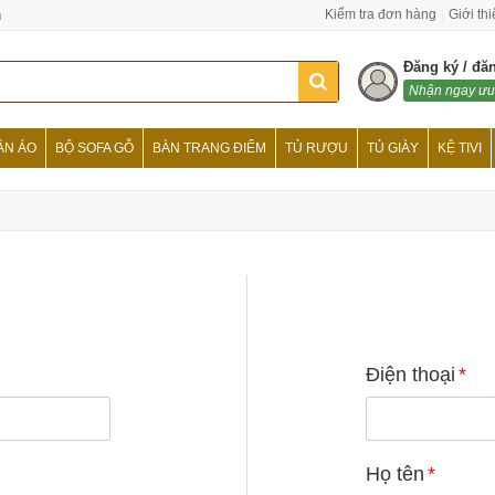
n
Kiểm tra đơn hàng
Giới th
Đăng ký / đă
Nhận ngay ưu
ẦN ÁO
BỘ SOFA GỖ
BÀN TRANG ĐIỂM
TỦ RƯỢU
TỦ GIÀY
KỆ TIVI
Điện thoại
*
Họ tên
*