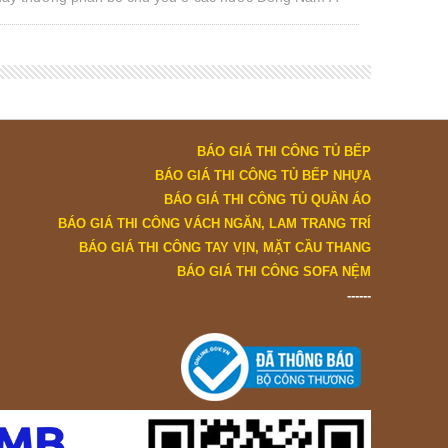
Nam, Lào, Campuchia, Thái Lan, Nam Phi, Ấn Độ…
BÁO GIÁ THI CÔNG TỦ BẾP
BÁO GIÁ THI CÔNG TỦ BẾP NHỰA
BÁO GIÁ THI CÔNG TỦ QUẦN ÁO
BÁO GIÁ THI CÔNG VÁCH NGĂN, LAM TRANG TRÍ
BÁO GIÁ THI CÔNG TAY VỊN, MẶT CẦU THANG
BÁO GIÁ THI CÔNG SOFA NỆM
------