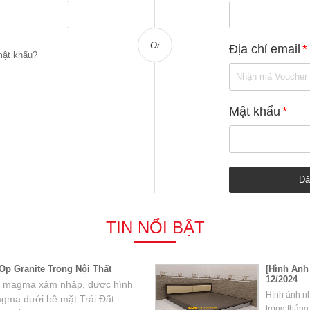
Or
Địa chỉ email
*
ật khẩu?
Mật khẩu
*
TIN NỔI BẬT
p Granite Trong Nội Thất
[Hình Ảnh
12/2024
 đá magma xâm nhập, được hình
Hình ảnh n
agma dưới bề mặt Trái Đất.
trong tháng