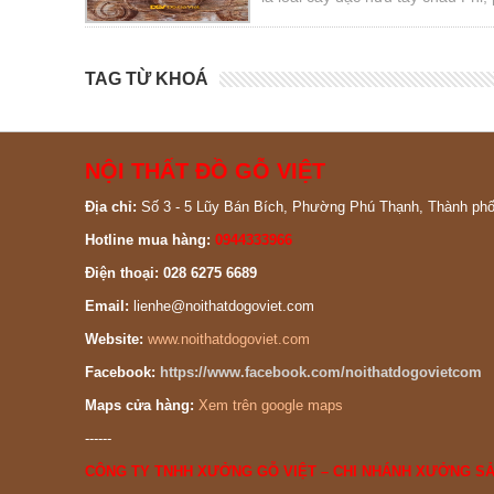
cộng hòa Trung Phi, Congo, Nige
Gabon, mun châu Phi, mun Tây P
TAG TỪ KHOÁ
NỘI THẤT ĐỒ GỖ VIỆT
Địa chỉ:
Số 3 - 5 Lũy Bán Bích, Phường Phú Thạnh, Thành ph
Hotline mua hàng:
0944333966
Điện thoại: 028 6275 6689
Email:
lienhe@noithatdogoviet.com
Website:
www.noithatdogoviet.com
Facebook:
https://www.facebook.com/noithatdogovietcom
Maps cửa hàng:
Xem trên google maps
------
CÔNG TY TNHH XƯỞNG GỖ VIỆT – CHI NHÁNH XƯỞNG SẢ