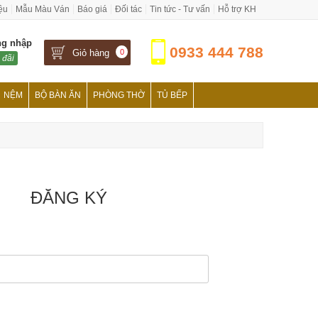
iệu
Mẫu Màu Ván
Báo giá
Đối tác
Tin tức - Tư vấn
Hỗ trợ KH
ng nhập
0933 444 788
Giỏ hàng
0
 đãi
NỆM
BỘ BÀN ĂN
PHÒNG THỜ
TỦ BẾP
ĐĂNG KÝ