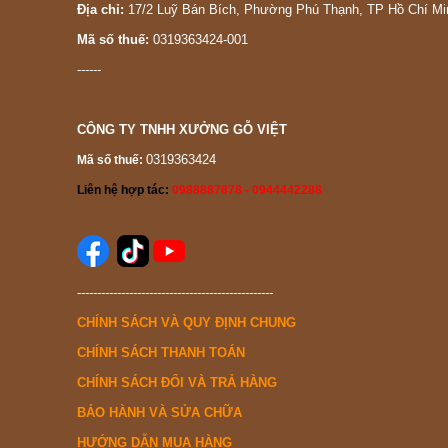
Địa chỉ:
17/2 Luỹ Bán Bích, Phường Phú Thạnh, TP Hồ Chí Mi
Mã số thuế:
0319363424-001
------
CÔNG TY TNHH XƯỞNG GỖ VIỆT
0319363424
Mã số thuế:
Liên hệ hợp tác:
0988887878 - 0944442288
-------------------------------------------------
CHÍNH SÁCH VÀ QUY ĐỊNH CHUNG
CHÍNH SÁCH THANH TOÁN
CHÍNH SÁCH ĐỔI VÀ TRẢ HÀNG
BẢO HÀNH VÀ SỬA CHỮA
HƯỚNG DẪN MUA HÀNG