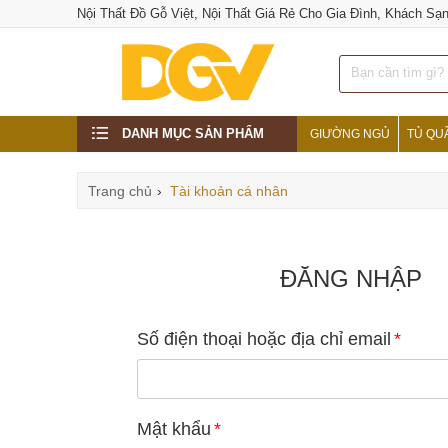
Nội Thất Đồ Gỗ Việt, Nội Thất Giá Rẻ Cho Gia Đình, Khách Sạ
DANH MỤC SẢN PHẨM
GIƯỜNG NGỦ
TỦ QU
Trang chủ
›
Tài khoản cá nhân
ĐĂNG NHẬP
Số điện thoại hoặc địa chỉ email
*
Mật khẩu
*