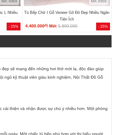
MÃ: 6969
MÃ: 6966
c L Nhiều
Tủ Bếp Chữ I Gỗ Veneer Gõ Đỏ Đẹp Nhiều Ngăn
Tiện Ích
đ
4.400.000
/ Mét
5.900.000
- 25%
- 25%
ếp đẹp sẽ mang đến những hơi thở mới lạ, độc đáo giúp
ội ngũ kỹ thuật viên giàu kinh nghiệm, Nội Thất Đồ Gỗ
 cải thiện và nhận được sự chú ý nhiều hơn. Một phòng
mỗi ngày. Một chiếc tủ bếp phù hợp với thị hiếu người