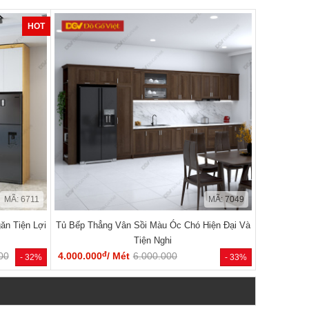
HOT
MÃ: 6711
MÃ: 7049
ăn Tiện Lợi
Tủ Bếp Thẳng Vân Sồi Màu Óc Chó Hiện Đại Và
Tiện Nghi
đ
00
4.000.000
/ Mét
6.000.000
- 32%
- 33%