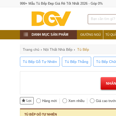
999+ Mẫu Tủ Bếp Đẹp Giá Rẻ Tốt Nhất 2026 - Góp 0%
DANH MỤC SẢN PHẨM
GIƯỜNG NGỦ
TỦ QU
Trang chủ
›
Nội Thất Nhà Bếp
›
Tủ Bếp
Tủ Bếp Gỗ Tự Nhiên
Tủ Bếp Thẳng
Tủ Bếp Chữ
NHẤN
Lọc
Hàng mới
Xem nhiều
Giá cao trướ
TỦ BẾP GỖ TỰ NHIÊN