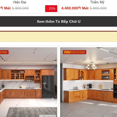
Hiện Đại
Thẩm Mỹ
đ
đ
0
/ Mét
5.900.000
4.400.000
/ Mét
5.900.000
- 25%
Xem thêm Tủ Bếp Chữ U