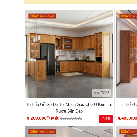
MÃ: 7006
Tủ Bếp Gỗ Gõ Đỏ Tự Nhiên Góc Chữ U Kèm Tủ
Tủ Bếp C
Rượu Bền Đẹp
đ
8.200.000
/ Mét
10.000.000
4.400.00
- 18%