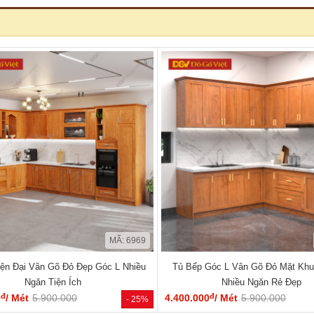
MÃ: 6969
iện Đại Vân Gõ Đỏ Đẹp Góc L Nhiều
Tủ Bếp Góc L Vân Gõ Đỏ Mặt Khu
Ngăn Tiện Ích
Nhiều Ngăn Rẻ Đẹp
đ
đ
0
/ Mét
5.900.000
4.400.000
/ Mét
5.900.000
- 25%