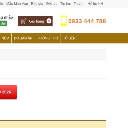
iệu
Mẫu Màu Ván
Báo giá
Đối tác
Tin tức - Tư vấn
Hỗ trợ KH
ng nhập
0933 444 788
Giỏ hàng
0
 đãi
NỆM
BỘ BÀN ĂN
PHÒNG THỜ
TỦ BẾP
 2026