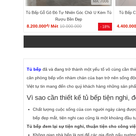
MÃ: 7006
Tủ Bếp Gỗ Gõ Đỏ Tự Nhiên Góc Chữ U Kèm Tủ
Tủ Bếp C
Rượu Bền Đẹp
đ
8.200.000
/ Mét
10.000.000
4.400.00
- 18%
Tủ bếp
đã và đang trở thành một yếu tố vô cùng cần thi
căn phòng bếp vốn nhàm chán của bạn trở nên sống động,
Việt tự tin mang đến cho quý khách hàng những sản phẩm
Vì sao cần thiết kế tủ bếp tiện nghi, 
Chất lượng cuộc sống của con người ngày càng được 
bếp đẹp mắt, tiện nghi cao cũng là một khoảng đầu t
Tủ bếp đem lại sự tiện nghi, thuận tiện cho công v
Không gian nhà bếp là nơi để các gia đình nấu nướng,