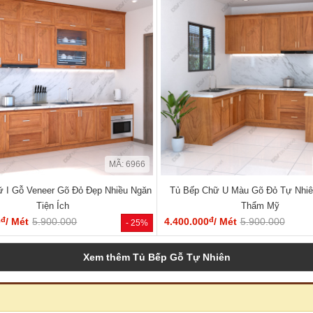
MÃ: 6966
 I Gỗ Veneer Gõ Đỏ Đẹp Nhiều Ngăn
Tủ Bếp Chữ U Màu Gõ Đỏ Tự Nhiê
Tiện Ích
Thẩm Mỹ
đ
đ
0
/ Mét
5.900.000
4.400.000
/ Mét
5.900.000
- 25%
Xem thêm Tủ Bếp Gỗ Tự Nhiên