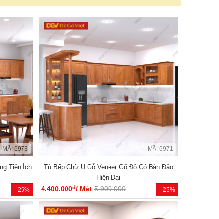
MÃ: 6973
MÃ: 6971
ng Tiện Ích
Tủ Bếp Chữ U Gỗ Veneer Gõ Đỏ Có Bàn Đảo
Hiện Đại
đ
4.400.000
/ Mét
5.900.000
- 25%
- 25%