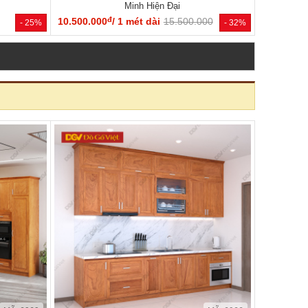
Minh Hiện Đại
đ
10.500.000
/ 1 mét dài
15.500.000
- 25%
- 32%