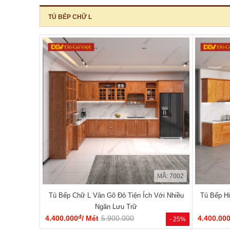
TỦ BẾP CHỮ L
MÃ: 7002
Tủ Bếp Chữ L Vân Gõ Đỏ Tiện Ích Với Nhiều
Tủ Bếp H
Ngăn Lưu Trữ
đ
4.400.000
/ Mét
5.900.000
4.400.00
- 25%