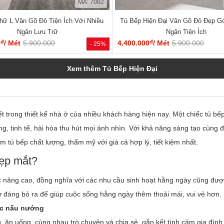
MÃ: 7002
hữ L Vân Gõ Đỏ Tiện Ích Với Nhiều
Tủ Bếp Hiện Đại Vân Gõ Đỏ Đẹp Gó
Ngăn Lưu Trữ
Ngăn Tiện Ích
đ
đ
0
/ Mét
5.900.000
4.400.000
/ Mét
5.900.000
- 25%
Xem thêm Tủ Bếp Hiện Đại
ết trong thiết kế nhà ở của nhiều khách hàng hiện nay. Một chiếc tủ b
 tinh tế, hài hòa thu hút mọi ánh nhìn. Với khả năng sáng tạo cùng đ
 tủ bếp chất lượng, thẩm mỹ với giá cả hợp lý, tiết kiệm nhất.
đẹp mắt?
nâng cao, đồng nghĩa với các nhu cầu sinh hoạt hằng ngày cũng được
ư đáng bỏ ra để giúp cuộc sống hằng ngày thêm thoải mái, vui vẻ hơn.
iệc nấu nướng
 ăn uống, cùng nhau trò chuyện và chia sẻ, gắn kết tình cảm gia đình 