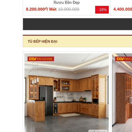
Rượu Bền Đẹp
đ
8.200.000
/ Mét
10.000.000
4.400.00
- 18%
TỦ BẾP HIỆN ĐẠI