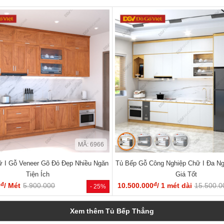
MÃ: 6966
 I Gỗ Veneer Gõ Đỏ Đẹp Nhiều Ngăn
Tủ Bếp Gỗ Công Nghiệp Chữ I Đa Ng
Tiện Ích
Giá Tốt
đ
đ
0
/ Mét
5.900.000
10.500.000
/ 1 mét dài
15.500.0
- 25%
Xem thêm Tủ Bếp Thẳng