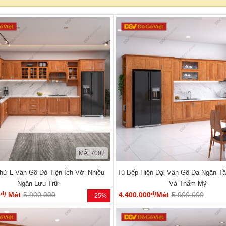
MÃ: 7002
hữ L Vân Gõ Đỏ Tiện Ích Với Nhiều
Tủ Bếp Hiện Đại Vân Gõ Đa Ngăn Tầ
Ngăn Lưu Trữ
Và Thẩm Mỹ
đ
đ
0
/ Mét
5.900.000
4.400.000
/Mét
5.900.000
- 25%