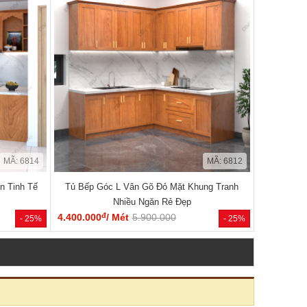
MÃ: 6814
MÃ: 6812
n Tinh Tế
Tủ Bếp Góc L Vân Gõ Đỏ Mặt Khung Tranh
Nhiều Ngăn Rẻ Đẹp
đ
4.400.000
/ Mét
5.900.000
- 25%
- 25%