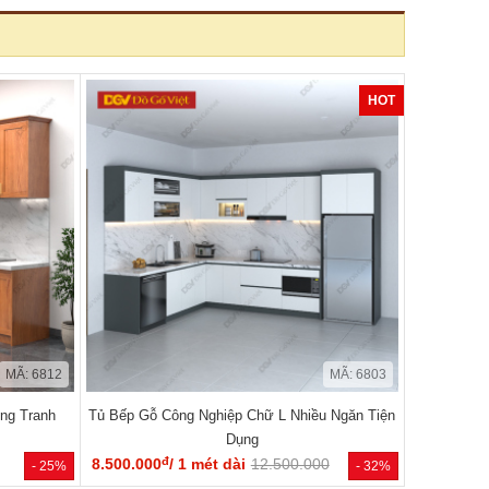
HOT
MÃ: 6812
MÃ: 6803
ng Tranh
Tủ Bếp Gỗ Công Nghiệp Chữ L Nhiều Ngăn Tiện
Dụng
đ
8.500.000
/ 1 mét dài
12.500.000
- 25%
- 32%