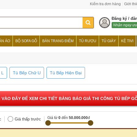
Kiểm tra đơn hàng
Giới th
Đăng ký / đă
Nhận ngay ưu
ẦN ÁO
BỘ SOFA GỖ
BÀN TRANG ĐIỂM
TỦ RƯỢU
TỦ GIÀY
KỆ TIVI
 L
Tủ Bếp Chữ U
Tủ Bếp Hiện Đại
 VÀO ĐÂY ĐỂ XEM CHI TIẾT BẢNG BÁO GIÁ THI CÔNG TỦ BẾP GỖ
Giá từ
0
đến
50.000.000
đ
c
Giá thấp trước