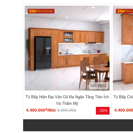
MÃ: 6973
Tủ Bếp Hiện Đại Vân Gõ Đa Ngăn Tầng Tiện Ích
Tủ Bếp Chữ
Và Thẩm Mỹ
đ
4.400.000
/Mét
5.900.000
4.400.00
- 25%