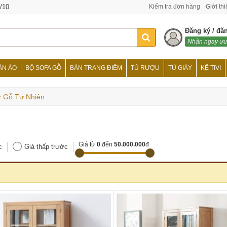
/10
Kiểm tra đơn hàng
Giới th
Đăng ký / đă
Nhận ngay ưu
ẦN ÁO
BỘ SOFA GỖ
BÀN TRANG ĐIỂM
TỦ RƯỢU
TỦ GIÀY
KỆ TIVI
 Gỗ Tự Nhiên
Giá từ
0
đến
50.000.000
đ
c
Giá thấp trước