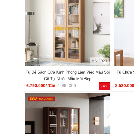
MÃ: 1923
Tủ Để Sách Cửa Kính Phòng Làm Việc Màu Sồi
Tủ Chứa 
Gỗ Tự Nhiên Mẫu Mới Đẹp
đ
6.790.000
/Cái
7.090.000
8.530.00
- 4%