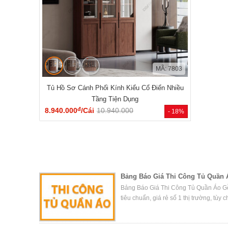
MÃ: 7803
Tủ Hồ Sơ Cánh Phối Kính Kiểu Cổ Điển Nhiều
Tầng Tiện Dụng
đ
8.940.000
/Cái
10.940.000
- 18%
Bảng Báo Giá Thi Công Tủ Quần 
Bảng Báo Giá Thi Công Tủ Quần Áo Gỗ
tiêu chuẩn, giá rẻ số 1 thị trường, tùy 