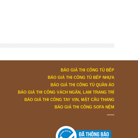
BÁO GIÁ THI CÔNG TỦ BẾP
BÁO GIÁ THI CÔNG TỦ BẾP NHỰA
BÁO GIÁ THI CÔNG TỦ QUẦN ÁO
BÁO GIÁ THI CÔNG VÁCH NGĂN, LAM TRANG TRÍ
BÁO GIÁ THI CÔNG TAY VỊN, MẶT CẦU THANG
BÁO GIÁ THI CÔNG SOFA NỆM
------