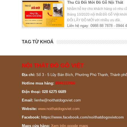
Thu Cũ Đổi Mới Đồ Gỗ Nội Thất
Nhằm hỗ trợ cho khách hàng có nhu cầu
tháng 10/2020 nội thất Đồ Gỗ Việt kh
ĐỔI LẤY ĐỒ MỚI với nhiều ưu đãi.
Liên hệ ngay: 0988 88 7878 - 0944 
TAG TỪ KHOÁ
NỘI THẤT ĐỒ GỖ VIỆT
Địa chỉ:
Số 3 - 5 Lũy Bán Bích, Phường Phú Thạnh, Thành ph
Hotline mua hàng:
0944333966
Điện thoại: 028 6275 6689
Email:
lienhe@noithatdogoviet.com
Website:
www.noithatdogoviet.com
Facebook:
https://www.facebook.com/noithatdogovietcom
Maps cửa hàng:
Xem trên google maps