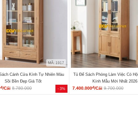
MÃ: 1917
Sách Cánh Cửa Kính Tự Nhiên Màu
Tủ Để Sách Phòng Làm Việc Có H
Sồi Bền Đẹp Giá Tốt
Kính Mẫu Mới Nhất 2026
đ
đ
0
/Cái
8.780.000
7.400.000
/Cái
9.700.000
- 3%