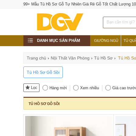
99+ Mẫu Tủ Hồ Sơ Gỗ Tự Nhiên Giá Rẻ Gỗ Tốt Chất Lượng 10
DANH MỤC SẢN PHẨM
GIƯỜNG NGỦ
TỦ QU
Trang chủ
›
Nội Thất Văn Phòng
›
Tủ Hồ Sơ
›
Tủ Hồ Sơ
Tủ Hồ Sơ Gỗ Sồi
Lọc
Hàng mới
Xem nhiều
Giá cao trướ
TỦ HỒ SƠ GỖ SỒI