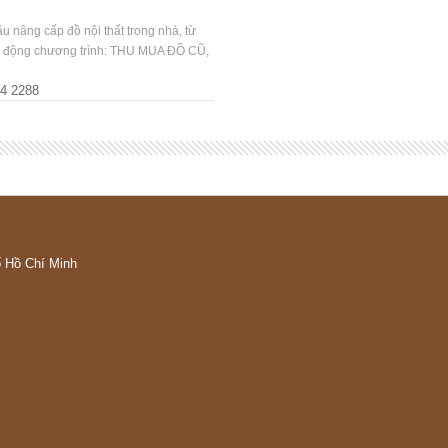
 nâng cấp đồ nội thất trong nhà, từ
ởi động chương trình: THU MUA ĐỒ CŨ,
44 2288
ố Hồ Chí Minh