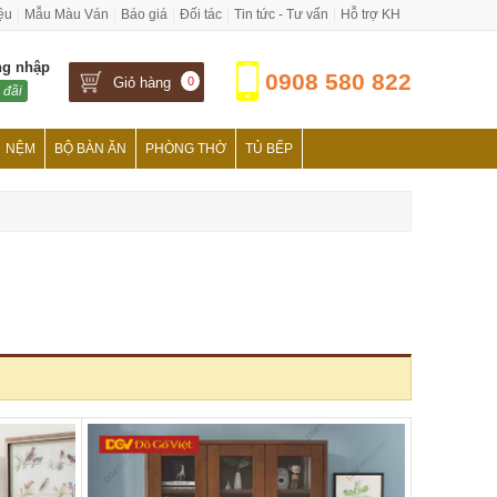
iệu
Mẫu Màu Ván
Báo giá
Đối tác
Tin tức - Tư vấn
Hỗ trợ KH
ng nhập
0908 580 822
Giỏ hàng
0
 đãi
NỆM
BỘ BÀN ĂN
PHÒNG THỜ
TỦ BẾP