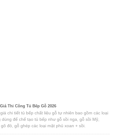
Giá Thi Công Tủ Bếp Gỗ 2026
iá chi tiết tủ bếp chất liệu gỗ tự nhiên bao gồm các loại
 dùng để chế tạo tủ bếp như gỗ sồi nga, gỗ sồi Mỹ,
 gõ đỏ, gỗ ghép các loại mặt phủ xoan + sồi.