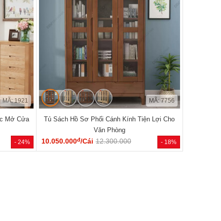
MÃ: 1921
MÃ: 7756
ộc Mở Cửa
Tủ Sách Hồ Sơ Phối Cánh Kính Tiện Lợi Cho
Văn Phòng
đ
10.050.000
/Cái
12.300.000
- 24%
- 18%