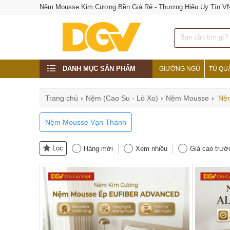
Nệm Mousse Kim Cương Bền Giá Rẻ - Thương Hiệu Uy Tín V
DANH MỤC SẢN PHẨM
GIƯỜNG NGỦ
TỦ QU
Trang chủ
›
Nệm (Cao Su - Lò Xo)
›
Nệm Mousse
›
Nệ
Nệm Mousse Vạn Thành
Lọc
Hàng mới
Xem nhiều
Giá cao trướ