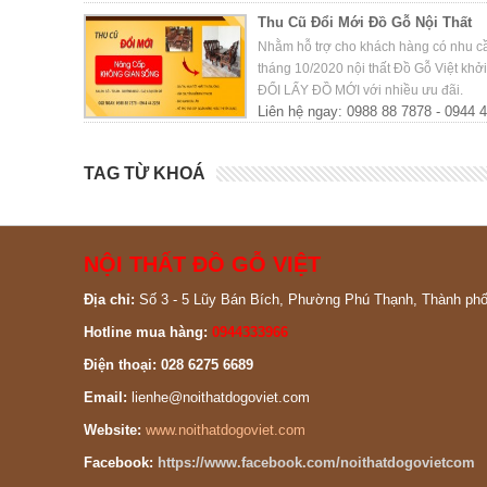
Thu Cũ Đổi Mới Đồ Gỗ Nội Thất
Nhằm hỗ trợ cho khách hàng có nhu cầu
tháng 10/2020 nội thất Đồ Gỗ Việt kh
ĐỔI LẤY ĐỒ MỚI với nhiều ưu đãi.
Liên hệ ngay: 0988 88 7878 - 0944 
TAG TỪ KHOÁ
NỘI THẤT ĐỒ GỖ VIỆT
Địa chỉ:
Số 3 - 5 Lũy Bán Bích, Phường Phú Thạnh, Thành ph
Hotline mua hàng:
0944333966
Điện thoại: 028 6275 6689
Email:
lienhe@noithatdogoviet.com
Website:
www.noithatdogoviet.com
Facebook:
https://www.facebook.com/noithatdogovietcom