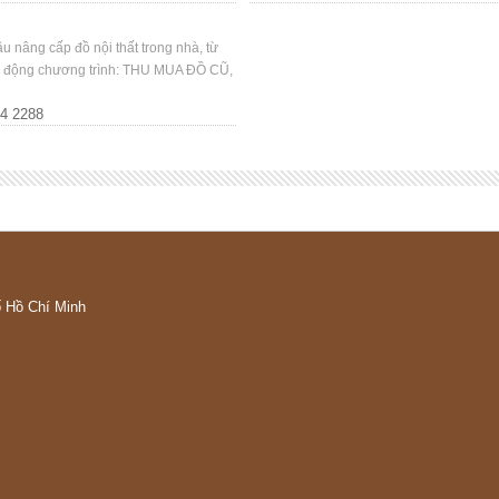
 nâng cấp đồ nội thất trong nhà, từ
ởi động chương trình: THU MUA ĐỒ CŨ,
44 2288
ố Hồ Chí Minh