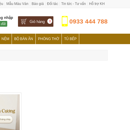
iệu
Mẫu Màu Ván
Báo giá
Đối tác
Tin tức - Tư vấn
Hỗ trợ KH
ng nhập
0933 444 788
Giỏ hàng
0
 đãi
NỆM
BỘ BÀN ĂN
PHÒNG THỜ
TỦ BẾP