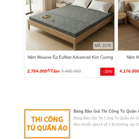
MÃ: 2276
Nệm Mousse Ép Eufiber Advanced Kim Cương
Nệm Mo
đ
2.784.000
/Tấm
3.480.000
4.176.00
- 20%
Bảng Báo Giá Thi Công Tủ Quần 
Bảng Báo Giá Thi Công Tủ Quần Áo Gỗ
tiêu chuẩn, giá rẻ số 1 thị trường, tùy 