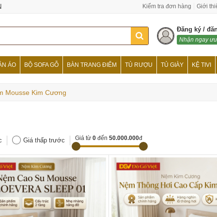
N
Kiểm tra đơn hàng
Giới th
Đăng ký / đă
Nhận ngay ưu
ẦN ÁO
BỘ SOFA GỖ
BÀN TRANG ĐIỂM
TỦ RƯỢU
TỦ GIÀY
KỆ TIVI
m Mousse Kim Cương
Giá từ
0
đến
50.000.000
đ
c
Giá thấp trước