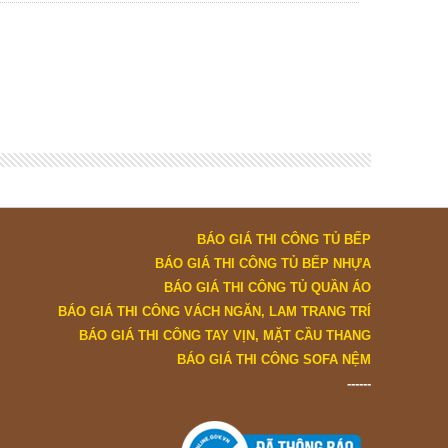
BÁO GIÁ THI CÔNG TỦ BẾP
BÁO GIÁ THI CÔNG TỦ BẾP NHỰA
BÁO GIÁ THI CÔNG TỦ QUẦN ÁO
BÁO GIÁ THI CÔNG VÁCH NGĂN, LAM TRANG TRÍ
BÁO GIÁ THI CÔNG TAY VỊN, MẶT CẦU THANG
BÁO GIÁ THI CÔNG SOFA NỆM
------