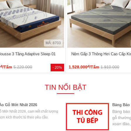
MÃ: 8703
usse 3 Tầng Adaptive Sleep 01
Nệm Gấp 3 Thông Hơi Cao Cấp K
đ
đ
0
/Tấm
5.220.000
1.528.000
/Tấm
1.910.000
- 20%
TIN NỔI BẬT
Áo Gỗ Mới Nhất 2026
Bảng Báo 
Bảng báo g
 Mới Nhất 2026, cam kết chất lượng
chọn kích thước tủ theo yêu cầu.
gỗ thường
xoan đào,