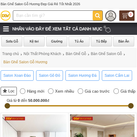
Bàn Ghế Salon Gỗ Hương Đẹp Giá Rẻ Tốt Nhất 2026
0
NHẤN VÀO ĐÂY ĐỂ XEM TẤT CẢ DANH MỤC
Sofa Gỗ
Kệ tivi
Giường
Tủ Áo
Tủ Bếp
Bàn Ăn
Trang chủ
›
Nội Thất Phòng Khách
›
Bàn Ghế Gỗ
›
Bàn Ghế Salon Gỗ
›
Bàn Ghế Salon Gỗ Hương
Salon Xoan Đào
Salon Gõ Đỏ
Salon Hương Đá
Salon Cẩm Lai
Lọc
Hàng mới
Xem nhiều
Giá cao trước
Giá thấp
Giá từ
0
đến
50.000.000
đ