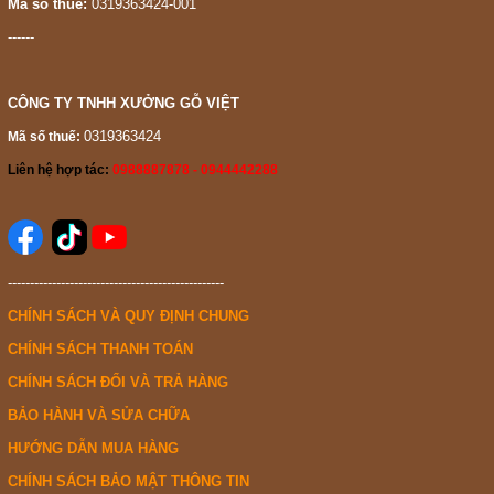
Mã số thuế:
0319363424-001
Nên sử dụng bàn trà kèm kính mặt bàn, tránh tiếp xúc trực tiếp
------
với nước, giúp thuận tiện cho việc vệ sinh hơn.
Salon gỗ hương vân với những đặc tính nổi bật về chất lượng,
CÔNG TY TNHH XƯỞNG GỖ VIỆT
màu sắc, vân gỗ và độ bền là lựa chọn tốt để khách hàng chọn
0319363424
Mã số thuế:
lựa cho không gian phòng khách gia đình. Để đánh giá chính xác
Liên hệ hợp tác:
0988887878 - 0944442288
hơn về dòng sản phẩm này, khách hàng xin vui lòng ghé thăm
cửa hàng của chúng tôi tại địa chỉ: 3 - 5 đường Luỹ Bán Bích,
quận Tân Phú, quận Tân Phú để trải nghiệm trực tiếp. Chúng tôi
luôn có sẵn tất cả mẫu mã, kích thước salon được thị trường ưa
-------------------------------------------------
chuộng để người dùng xem và đưa ra chọn lựa phù hợp nhất với
CHÍNH SÁCH VÀ QUY ĐỊNH CHUNG
nhu cầu của mình.
CHÍNH SÁCH THANH TOÁN
CHÍNH SÁCH ĐỔI VÀ TRẢ HÀNG
BẢO HÀNH VÀ SỬA CHỮA
HƯỚNG DẪN MUA HÀNG
CHÍNH SÁCH BẢO MẬT THÔNG TIN