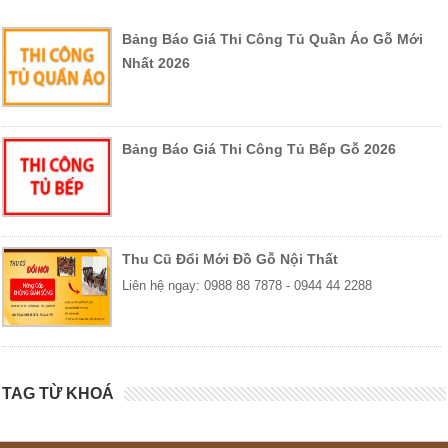
thích cá nhân.
Mùi hương dịu nhẹ, thân thiện với sức khỏe người dùng, có giá
Bảng Báo Giá Thi Công Tủ Quần Áo Gỗ Mới
trị sử dụng trong thực tế.
Nhất 2026
Độ bền cực tốt, chống cong vênh và mối mọt bền bỉ, không bị
ẩm mốc trên mặt gỗ, tuổi thọ sử dụng lâu dài từ 30 – 100 năm
tùy theo chất lượng loại gỗ sử dụng để sản xuất.
Bảng Báo Giá Thi Công Tủ Bếp Gỗ 2026
Hướng dẫn chọn mua & sử dụng salon gỗ
hương vân
Nên chọn những
bộ ghế salon
được làm từ gỗ thịt 100%,
Thu Cũ Đổi Mới Đồ Gỗ Nội Thất
không pha gỗ tạp, gỗ kém chất lượng, đảm bảo độ bền và chất
Liên hệ ngay: 0988 88 7878 - 0944 44 2288
lượng tốt hơn. Màu gỗ và vân gỗ đều nhau tăng thêm tính
thẩm mỹ cho sản phẩm, khi sử dụng trong thời gian dài, màu
sắc các tấm gỗ tương đồng, không bị lệch màu.
Kiểm tra kỹ kết cấu sản phẩm, đặc biệt là những vị trí chịu lực
TAG TỪ KHOÁ
chính như mặt ghế ngồi, hậu lưng ghế, các mối nối cần có sự
kết nối ổn định để sử dụng an toàn hơn.