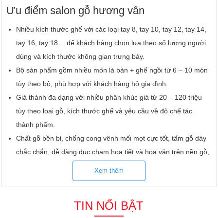
Ưu điểm salon gỗ hương vân
Nhiều kích thước ghế với các loại tay 8, tay 10, tay 12, tay 14,
tay 16, tay 18… để khách hàng chọn lựa theo số lượng người
dùng và kích thước không gian trưng bày.
Bộ sản phẩm gồm nhiều món là bàn + ghế ngồi từ 6 – 10 món
tùy theo bộ, phù hợp với khách hàng hộ gia đình.
Giá thành đa dạng với nhiều phân khúc giá từ 20 – 120 triệu
tùy theo loại gỗ, kích thước ghế và yêu cầu về độ chế tác
thành phẩm.
Chất gỗ bền bỉ, chống cong vênh mối mọt cực tốt, tấm gỗ dày
chắc chắn, dễ dàng đục chạm họa tiết và hoa văn trên nền gỗ,
giá trị thẩm mỹ cao.
Xem thêm
Nhiều kiểu hoa văn độc đáo được đục chạm tinh xảo như
chạm đào, chạm Rồng cuộn, chạm Nghê đỉnh, chạm tứ linh,
TIN NỔI BẬT
chạm tứ quý… để khách hàng chọn lựa theo phong thủy & sở