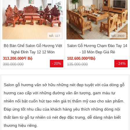
MÃ: 117
MÃ: 2900
Bộ Bàn Ghế Salon Gỗ Hương Việt
Salon Gỗ Hương Chạm Đào Tay 14
Nghê Đỉnh Tay 12 12 Món
- 10 Món Đẹp Giá Rẻ
đ
đ
313.200.000
/ Bộ
102.600.000
/Bộ
- 20%
- 24%
390.000.000
135.000.000
Salon gỗ hương vân sở hữu những nét đẹp tuyệt vời của dòng gỗ
hương cao cấp với những đường vân ấn tượng, gam màu tự
nhiên nổi bật cuốn hút tạo nên giá trị thẩm mỹ cao cho sản phẩm.
Đáp ứng tốt nhu cầu của khách hàng yêu thích những dòng nội
thất làm từ gỗ tự nhiên có nét đẹp đặc trưng, dễ dàng nhận biết
thương hiệu riêng.