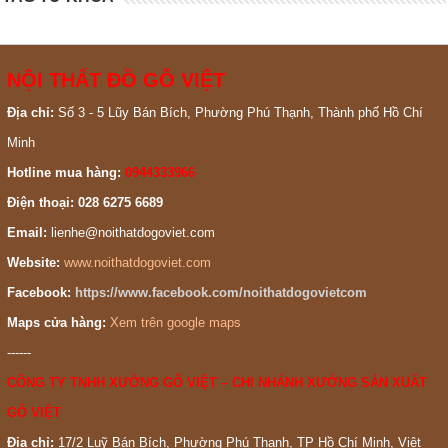
NỘI THẤT ĐỒ GỖ VIỆT
Địa chỉ:
Số 3 - 5 Lũy Bán Bích, Phường Phú Thạnh, Thành phố Hồ Chí
Minh
Hotline mua hàng:
0944333966
Điện thoại: 028 6275 6689
Email:
lienhe@noithatdogoviet.com
Website:
www.noithatdogoviet.com
Facebook:
https://www.facebook.com/noithatdogovietcom
Maps cửa hàng:
Xem trên google maps
------
CÔNG TY TNHH XƯỞNG GỖ VIỆT – CHI NHÁNH XƯỞNG SẢN XUẤT
GỖ VIỆT
Địa chỉ:
17/2 Luỹ Bán Bích, Phường Phú Thạnh, TP Hồ Chí Minh, Việt