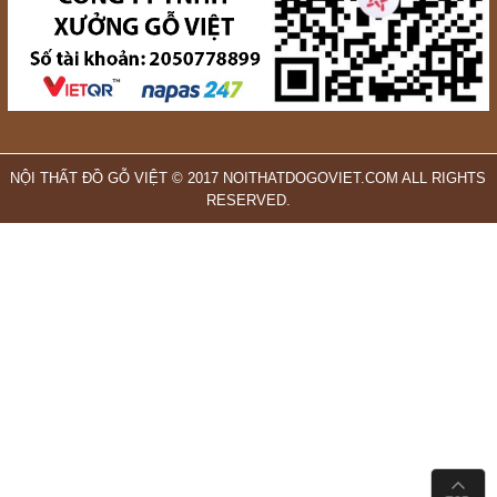
NỘI THẤT ĐỒ GỖ VIỆT © 2017 NOITHATDOGOVIET.COM ALL RIGHTS
RESERVED.