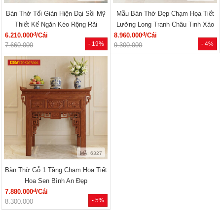
Bàn Thờ Tối Giản Hiện Đại Sồi Mỹ
Mẫu Bàn Thờ Đẹp Chạm Họa Tiết
Thiết Kế Ngăn Kéo Rộng Rãi
Lưỡng Long Tranh Châu Tinh Xảo
đ
đ
6.210.000
/Cái
8.960.000
/Cái
- 19%
- 4%
7.660.000
9.300.000
MÃ: 6327
Bàn Thờ Gỗ 1 Tầng Chạm Họa Tiết
Hoa Sen Bình An Đẹp
đ
7.880.000
/Cái
- 5%
8.300.000