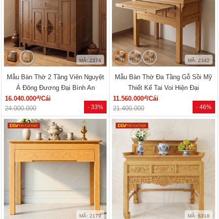
MÃ: 2374
MÃ: 2342
Mẫu Bàn Thờ 2 Tầng Viên Nguyệt
Mẫu Bàn Thờ Đa Tầng Gỗ Sồi Mỹ
Á Đông Đương Đại Bình An
Thiết Kế Tai Voi Hiện Đại
đ
đ
16.040.000
/Cái
11.560.000
/Cái
- 33%
- 46%
24.000.000
21.400.000
MÃ: 2179
MÃ: 6318