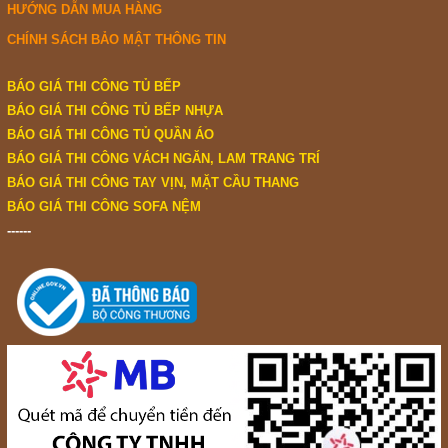
HƯỚNG DẪN MUA HÀNG
CHÍNH SÁCH BẢO MẬT THÔNG TIN
BÁO GIÁ THI CÔNG TỦ BẾP
BÁO GIÁ THI CÔNG TỦ BẾP NHỰA
BÁO GIÁ THI CÔNG TỦ QUẦN ÁO
BÁO GIÁ THI CÔNG VÁCH NGĂN, LAM TRANG TRÍ
BÁO GIÁ THI CÔNG TAY VỊN, MẶT CẦU THANG
BÁO GIÁ THI CÔNG SOFA NỆM
------