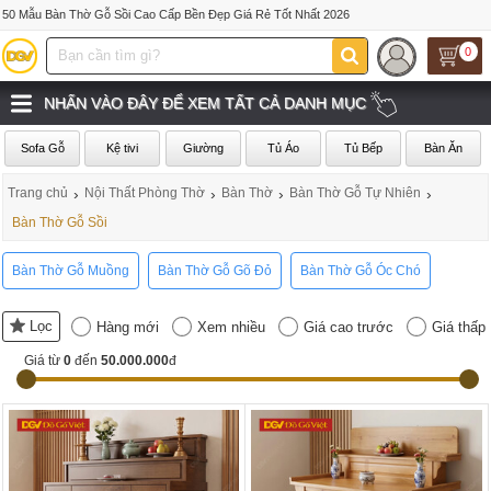
50 Mẫu Bàn Thờ Gỗ Sồi Cao Cấp Bền Đẹp Giá Rẻ Tốt Nhất 2026
0
NHẤN VÀO ĐÂY ĐỂ XEM TẤT CẢ DANH MỤC
Sofa Gỗ
Kệ tivi
Giường
Tủ Áo
Tủ Bếp
Bàn Ăn
Trang chủ
›
Nội Thất Phòng Thờ
›
Bàn Thờ
›
Bàn Thờ Gỗ Tự Nhiên
›
Bàn Thờ Gỗ Sồi
Bàn Thờ Gỗ Muồng
Bàn Thờ Gỗ Gõ Đỏ
Bàn Thờ Gỗ Óc Chó
Lọc
Hàng mới
Xem nhiều
Giá cao trước
Giá thấp
Giá từ
0
đến
50.000.000
đ