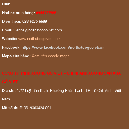
Minh
Hotline mua hàng:
0944333966
Điện thoại: 028 6275 6689
Email:
lienhe@noithatdogoviet.com
Website:
www.noithatdogoviet.com
Facebook:
https://www.facebook.com/noithatdogovietcom
Maps cửa hàng:
Xem trên google maps
------
CÔNG TY TNHH XƯỞNG GỖ VIỆT – CHI NHÁNH XƯỞNG SẢN XUẤT
GỖ VIỆT
Địa chỉ:
17/2 Luỹ Bán Bích, Phường Phú Thạnh, TP Hồ Chí Minh, Việt
Nam
Mã số thuế:
0319363424-001
------