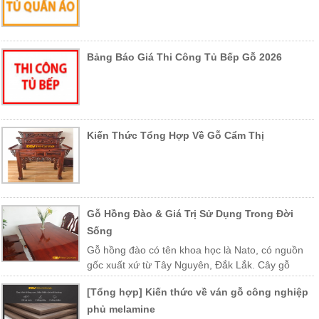
Bảng Báo Giá Thi Công Tủ Bếp Gỗ 2026
Kiến Thức Tổng Hợp Về Gỗ Cẩm Thị
Gỗ Hồng Đào & Giá Trị Sử Dụng Trong Đời
Sống
Gỗ hồng đào có tên khoa học là Nato, có nguồn
gốc xuất xứ từ Tây Nguyên, Đắk Lắk. Cây gỗ
được trồng nhiều ở các vùng miền Trung Việt Nam như Khánh Hòa,
[Tổng hợp] Kiến thức về ván gỗ công nghiệp
Phú Yên, Lào, Campuchia…
phủ melamine