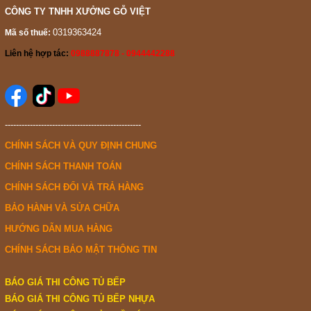
CÔNG TY TNHH XƯỞNG GỖ VIỆT
0319363424
Mã số thuế:
Liên hệ hợp tác:
0988887878 - 0944442288
-------------------------------------------------
CHÍNH SÁCH VÀ QUY ĐỊNH CHUNG
CHÍNH SÁCH THANH TOÁN
CHÍNH SÁCH ĐỔI VÀ TRẢ HÀNG
BẢO HÀNH VÀ SỬA CHỮA
HƯỚNG DẪN MUA HÀNG
CHÍNH SÁCH BẢO MẬT THÔNG TIN
BÁO GIÁ THI CÔNG TỦ BẾP
BÁO GIÁ THI CÔNG TỦ BẾP NHỰA