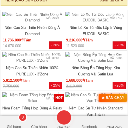
13.750.000
16.300.000
MÃ: 6037
Giường Ngủ Gỗ Công Nghiệp Kiểu
Hộp Hiện Đại Tối Giản
đ
3.240.000
/Cái
- 22%
4.150.000
Xem tất cả »
NỘI THẤT PHÒNG KHÁCH
0
🔥 HÀNG THANH LÝ
🔥 Bán chạy 2026
Giỏ hàng
Cửa hàng
Facebook
Gọi điện
Chat Zalo