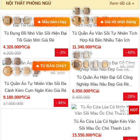
‹
›
MÃ: 8411
MÃ: 3431
Bộ Sofa Góc Gỗ Sồi Mỹ Có Ghế
Bộ Bàn Ghế Đối Lớn Gỗ Gõ Đỏ
Đơn Thiết Kế Bo Tròn
Tựa Lưng Nan Hiện Đại Đẹp
đ
đ
24.610.000
/Bộ
33.440.000
/Bộ
- 43%
- 23%
43.150.000
43.360.000
SẢN PHẨM MỚI
‹
›