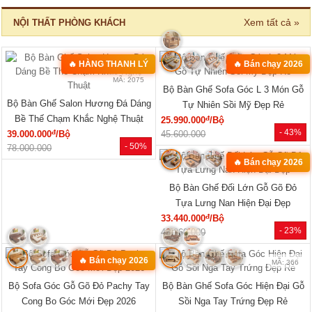
Tủ Đựng Đồ Nhỏ Vân Sồi Hiện Đại
Tủ Quần Áo Vân Sồi Tự Nhiên Tích
Tối Giản Mới Giá Rẻ
Hợp Kệ Bên Nhiều Tiện Ích
đ
đ
4.320.000
/Cái
11.340.000
/Cái
- -3%
- 40%
4.200.000
19.000.000
🔥 TỦ BÁN CHẠY
MÃ: 2033
MÃ: 2686
Tủ Quần Áo Tự Nhiên Vân Sồi Đa
Tủ Quần Áo Hiện Đại Gỗ Công
Cánh Kèm Cụm Ngăn Kéo Giá Rẻ
Nghiệp Màu Nâu Đẹp Giá Rẻ...
đ
đ
9.180.000
/Cái
6.050.000
/Cái
- 46%
- 28%
17.000.000
8.400.000
HOT
HOT