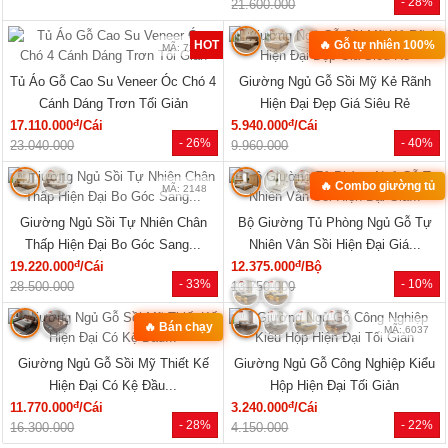
MÃ: 1854
MÃ: 1853
Mẫu Sofa Phòng Khách Gỗ Sồi Mỹ
Bộ Sofa Góc L Gỗ Óc Chó 100%
Tựa Nan Hiện Đại Mới Giá Rẻ
Vân Đẹp Hiện Đại Tay Tựa Lớn
đ
đ
41.140.000
/Bộ
76.470.000
/Bộ
- 25%
- 31%
54.810.000
111.170.000
Xem tất cả »
NỘI THẤT PHÒNG NGỦ
🔥 Mẫu bán chạy
🔥 Giá tốt nhất tháng
MÃ: 2168
MÃ: 2137