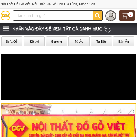
Nội Thất Đồ Gỗ Việt, Nội Thất Giá Rẻ Cho Gia Đình, Khách Sạn
0
NHẤN VÀO ĐÂY ĐỂ XEM TẤT CẢ DANH MỤC
Sofa Gỗ
Kệ tivi
Giường
Tủ Áo
Tủ Bếp
Bàn Ăn
‹
›