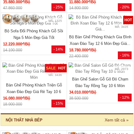
MÃ: 7288
MÃ: 7285
Tủ Áo Cửa Lùa Có Ngăn Kéo Vân
Tủ Áo Gỗ Cao Su Veneer Óc Chó 4
Sồi Màu Óc Chó Thanh Lịch
Cánh Dáng Trơn Tối Giản
đ
đ
15.550.000
/Cái
17.110.000
/Cái
- 28%
- 26%
21.600.000
23.040.000
🔥 Gỗ tự nhiên 100%