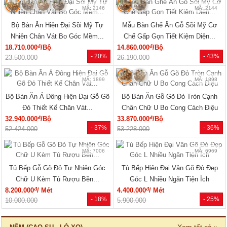
MÃ: 2079
MÃ: 2148
Giường Ngủ Gỗ Sồi Mỹ Kẻ Rãnh
Giường Ngủ Sồi Tự Nhiên Chân
Hiện Đại Đẹp Giá Siêu Rẻ
Thấp Hiện Đại Bo Góc Sang...
đ
đ
5.940.000
/Cái
19.220.000
/Cái
- 40%
- 33%
9.960.000
28.500.000
🔥 Combo giường tủ
🔥 Bán chạy
MÃ: 2034
MÃ: 7723
Bộ Giường Tủ Phòng Ngủ Gỗ Tự
Giường Ngủ Gỗ Sồi Mỹ Thiết Kế
Nhiên Vân Sồi Hiện Đại Giá...
Hiện Đại Có Kệ Đầu...
đ
đ
12.375.000
/Bộ
11.770.000
/Cái
- 10%
- 28%