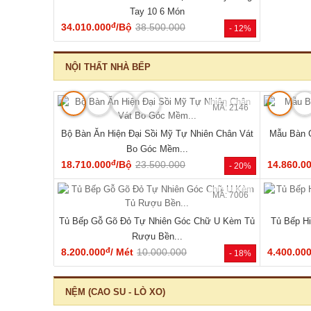
🔥 Mẫu bán chạy
MÃ: 2168
Tủ Đựng Đồ Nhỏ Vân Sồi Hiện Đại Tối Giản Mới
Tủ Quần Áo
Giá Rẻ
đ
4.320.000
/Cái
4.200.000
11.340.0
- -3%
HOT