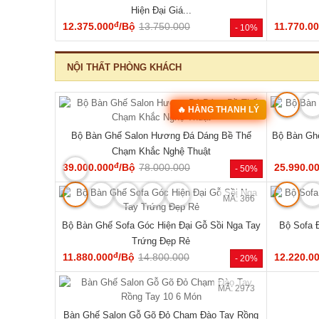
‹
MÃ: 2343
MÃ: 1854
hiên Chân
Mẫu Sofa Phòng Khách Gỗ Sồi Mỹ Tựa Nan
Bộ Sofa G
Hiện Đại Mới Giá Rẻ
đ
41.140.000
/Bộ
54.810.000
76.470.0
- 46%
- 25%
NỘI THẤT PHÒNG NGỦ