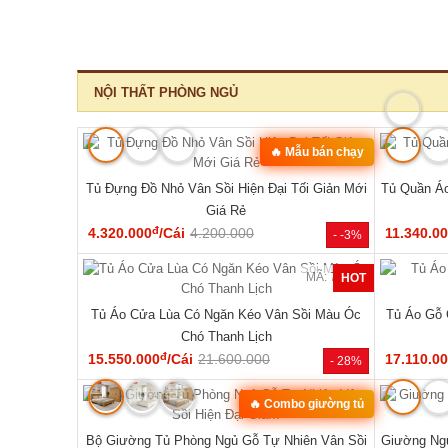
‹
MÃ: 1550
MÃ: 8411
10 Món Sang
Bộ Sofa Góc Gỗ Sồi Mỹ Có Ghế Đơn Thiết Kế
Bộ Bàn G
Bo Tròn
đ
24.610.000
/Bộ
43.150.000
33.440.0
- 29%
- 43%