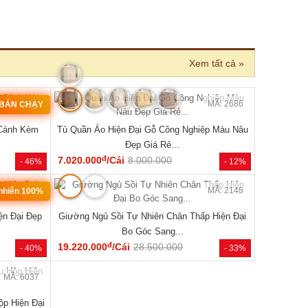
›
MÃ: 2686
MÃ: 2006
ệp Màu Nâu
Giường Ngủ Gỗ Tự Nhiên Vân Sồi Chân Cao Có
Giường Ng
Kệ Đẹp Giá Rẻ...
đ
5.290.000
/Cái
8.900.000
5.940.000
- 12%
- 41%