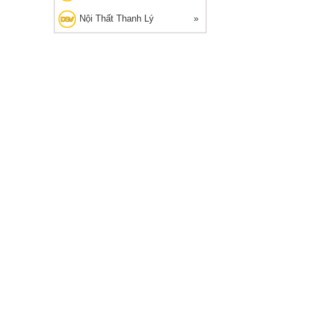
Nội Thất Thanh Lý
G THANH LÝ
🔥 Bán chạy 2026