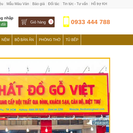
iệu
Mẫu Màu Ván
Báo giá
Đối tác
Tin tức - Tư vấn
Hỗ trợ KH
ng nhập
0933 444 788
Giỏ hàng
0
 đãi
NỆM
BỘ BÀN ĂN
PHÒNG THỜ
TỦ BẾP
›