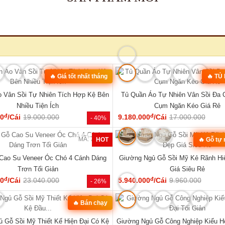
MÃ: 3431
hế Đối Lớn Gỗ Gõ Đỏ Tựa Lưng Nan
Tủ Quần Áo Hiện Đại Gỗ Công Nghi
Hiện Đại Đẹp
Đẹp Giá Rẻ...
đ
đ
00
/Bộ
43.360.000
7.020.000
/Cái
8.000.000
- 23%
SẢN PHẨM MỚI