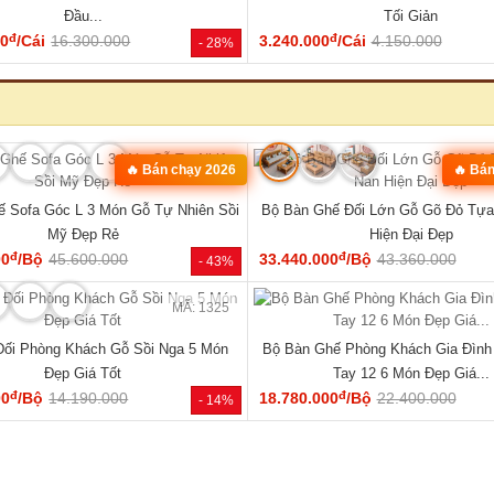
MÃ: 1853
óc L Gỗ Óc Chó 100% Vân Đẹp Hiện
Bộ Bàn Ăn Gỗ Óc Chó Tự Nhiên 1
Đại Tay Tựa Lớn
Century Bo Góc Mềm Mạ
đ
đ
00
/Bộ
111.170.000
48.600.000
/Cái
62.000.000
- 31%