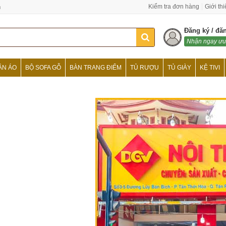
n
Kiểm tra đơn hàng
Giới th
Đăng ký / đă
Nhận ngay ưu
ẦN ÁO
BỘ SOFA GỖ
BÀN TRANG ĐIỂM
TỦ RƯỢU
TỦ GIÀY
KỆ TIVI