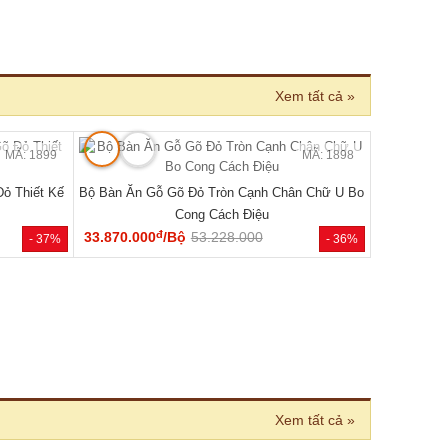
 BÁN CHẠY
MÃ: 2033
MÃ: 2686
 Cánh Kèm
Tủ Quần Áo Hiện Đại Gỗ Công Nghiệp Màu Nâu
Đẹp Giá Rẻ...
đ
7.020.000
/Cái
8.000.000
- 46%
- 12%
 nhiên 100%