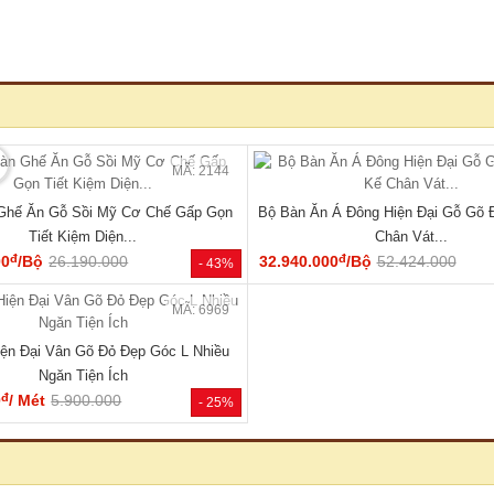
🔥 Giá tốt nhất tháng
🔥 TỦ
MÃ: 2137
 Vân Sồi Tự Nhiên Tích Hợp Kệ Bên
Tủ Quần Áo Tự Nhiên Vân Sồi Đa
Nhiều Tiện Ích
Cụm Ngăn Kéo Giá Rẻ
đ
đ
00
/Cái
19.000.000
9.180.000
/Cái
17.000.000
- 40%
HOT
🔥 Gỗ tự