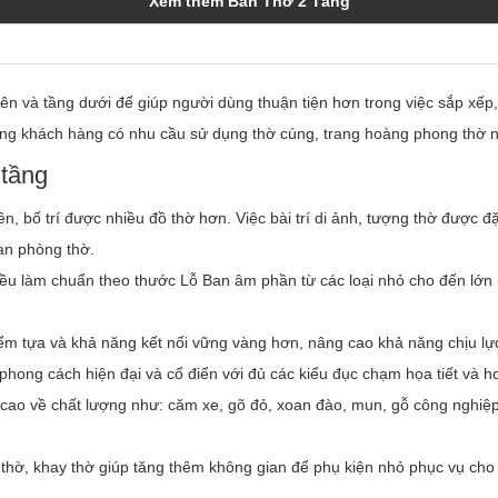
Xem thêm Bàn Thờ 2 Tầng
n và tầng dưới để giúp người dùng thuận tiện hơn trong việc sắp xếp, 
ng khách hàng có nhu cầu sử dụng thờ cúng, trang hoàng phong thờ n
 tầng
rên, bố trí được nhiều đồ thờ hơn. Việc bài trí di ảnh, tượng thờ được
an phòng thờ.
đều làm chuẩn theo thước Lỗ Ban âm phần từ các loại nhỏ cho đến lớn 
điểm tựa và khả năng kết nối vững vàng hơn, nâng cao khả năng chịu lự
phong cách hiện đại và cổ điển với đủ các kiểu đục chạm họa tiết và 
iá cao về chất lượng như: căm xe, gõ đỏ, xoan đào, mun, gỗ công nghi
 thờ, khay thờ giúp tăng thêm không gian để phụ kiện nhỏ phục vụ cho