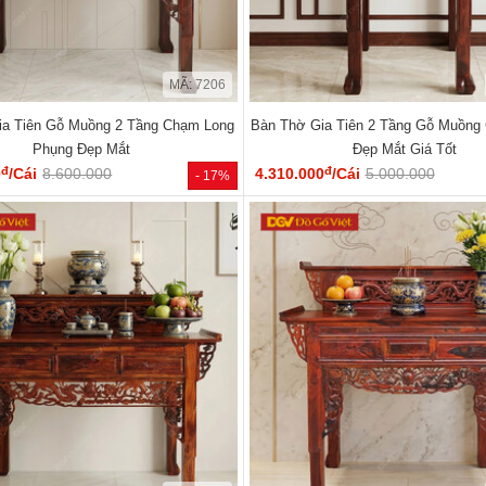
MÃ: 7206
ia Tiên Gỗ Muồng 2 Tầng Chạm Long
Bàn Thờ Gia Tiên 2 Tầng Gỗ Muồng
Phụng Đẹp Mắt
Đẹp Mắt Giá Tốt
đ
đ
0
/Cái
8.600.000
4.310.000
/Cái
5.000.000
- 17%