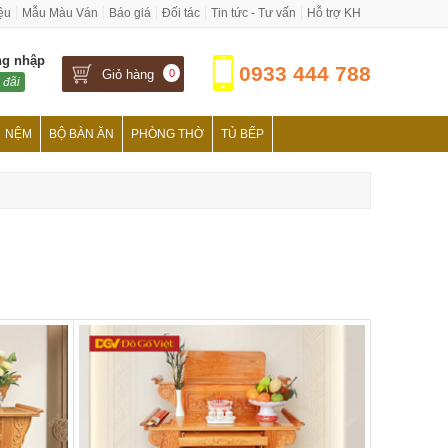
iệu
Mẫu Màu Ván
Báo giá
Đối tác
Tin tức - Tư vấn
Hỗ trợ KH
ng nhập
0933 444 788
Giỏ hàng
0
 đãi
NỆM
BỘ BÀN ĂN
PHÒNG THỜ
TỦ BẾP