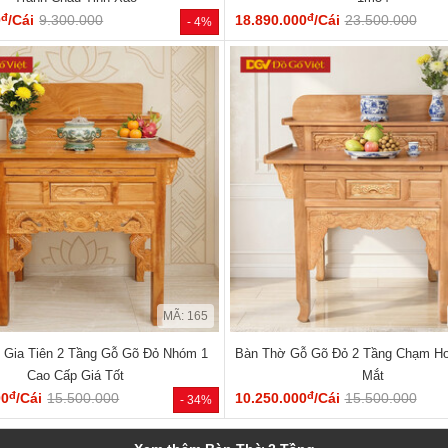
đ
đ
0
/Cái
9.300.000
18.890.000
/Cái
23.500.000
- 4%
MÃ: 165
 Gia Tiên 2 Tầng Gỗ Gõ Đỏ Nhóm 1
Bàn Thờ Gỗ Gõ Đỏ 2 Tầng Chạm H
Cao Cấp Giá Tốt
Mắt
đ
đ
00
/Cái
15.500.000
10.250.000
/Cái
15.500.000
- 34%