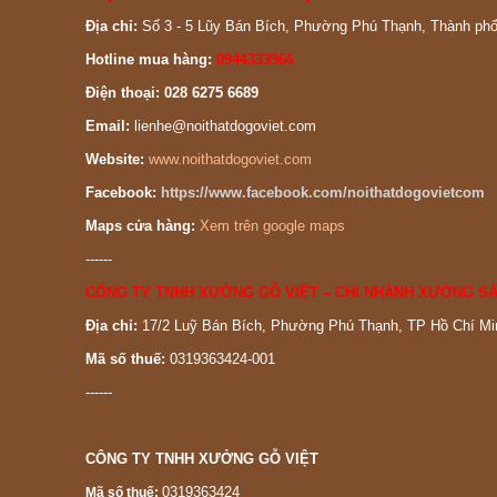
Địa chỉ:
Số 3 - 5 Lũy Bán Bích, Phường Phú Thạnh, Thành ph
Hotline mua hàng:
0944333966
Điện thoại: 028 6275 6689
Email:
lienhe@noithatdogoviet.com
Website:
www.noithatdogoviet.com
Facebook:
https://www.facebook.com/noithatdogovietcom
Maps cửa hàng:
Xem trên google maps
------
CÔNG TY TNHH XƯỞNG GỖ VIỆT – CHI NHÁNH XƯỞNG SẢ
Địa chỉ:
17/2 Luỹ Bán Bích, Phường Phú Thạnh, TP Hồ Chí Mi
Mã số thuế:
0319363424-001
------
CÔNG TY TNHH XƯỞNG GỖ VIỆT
0319363424
Mã số thuế: