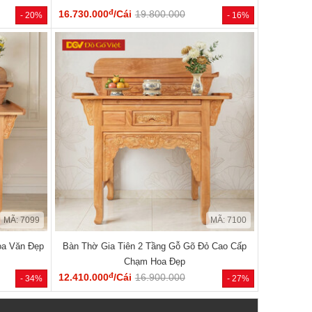
đ
16.730.000
/Cái
19.800.000
- 20%
- 16%
MÃ: 7099
MÃ: 7100
oa Văn Đẹp
Bàn Thờ Gia Tiên 2 Tầng Gỗ Gõ Đỏ Cao Cấp
Chạm Hoa Đẹp
đ
12.410.000
/Cái
16.900.000
- 34%
- 27%