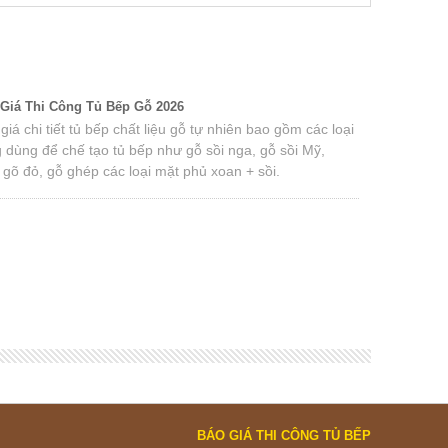
Giá Thi Công Tủ Bếp Gỗ 2026
iá chi tiết tủ bếp chất liệu gỗ tự nhiên bao gồm các loại
 dùng để chế tạo tủ bếp như gỗ sồi nga, gỗ sồi Mỹ,
 gõ đỏ, gỗ ghép các loại mặt phủ xoan + sồi.
BÁO GIÁ THI CÔNG TỦ BẾP