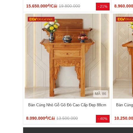
đ
15.650.000
/Cái
19.800.000
8.960.00
- 21%
MÃ: 86
Bàn Cúng Nhỏ Gỗ Gõ Đỏ Cao Cấp Đẹp 88cm
Bàn Cúng
đ
8.090.000
/Cái
13.500.000
10.250.0
- 40%