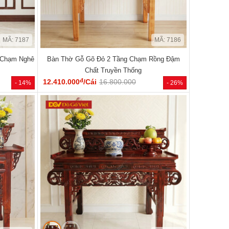
MÃ: 7187
MÃ: 7186
 Chạm Nghê
Bàn Thờ Gỗ Gõ Đỏ 2 Tầng Chạm Rồng Đậm
Chất Truyền Thống
đ
12.410.000
/Cái
16.800.000
- 14%
- 26%