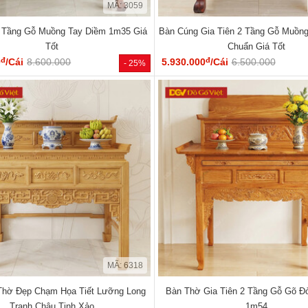
MÃ: 3059
 Tầng Gỗ Muồng Tay Diềm 1m35 Giá
Bàn Cúng Gia Tiên 2 Tầng Gỗ Muồn
Tốt
Chuẩn Giá Tốt
đ
đ
0
/Cái
8.600.000
5.930.000
/Cái
6.500.000
- 25%
MÃ: 6318
Thờ Đẹp Chạm Họa Tiết Lưỡng Long
Bàn Thờ Gia Tiên 2 Tầng Gỗ Gõ Đ
Tranh Châu Tinh Xảo
1m54