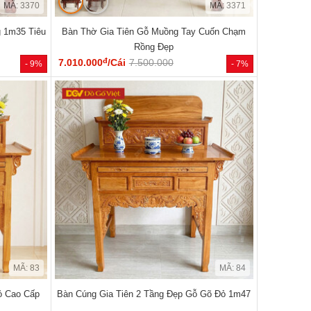
MÃ: 3370
MÃ: 3371
g 1m35 Tiêu
Bàn Thờ Gia Tiên Gỗ Muồng Tay Cuốn Chạm
Rồng Đẹp
đ
7.010.000
/Cái
7.500.000
- 9%
- 7%
MÃ: 83
MÃ: 84
ỏ Cao Cấp
Bàn Cúng Gia Tiên 2 Tầng Đẹp Gỗ Gõ Đỏ 1m47