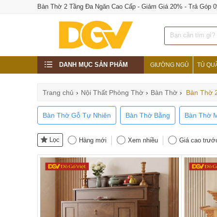
Bàn Thờ 2 Tầng Đa Ngăn Cao Cấp - Giảm Giá 20% - Trả Góp 
DANH MỤC SẢN PHẨM
GIƯỜNG NGỦ
TỦ QU
Trang chủ
›
Nội Thất Phòng Thờ
›
Bàn Thờ
›
Bàn Thờ 
Bàn Thờ Gỗ Tự Nhiên
Bàn Thờ Bằng
Bàn Thờ 
Lọc
Hàng mới
Xem nhiều
Giá cao trướ