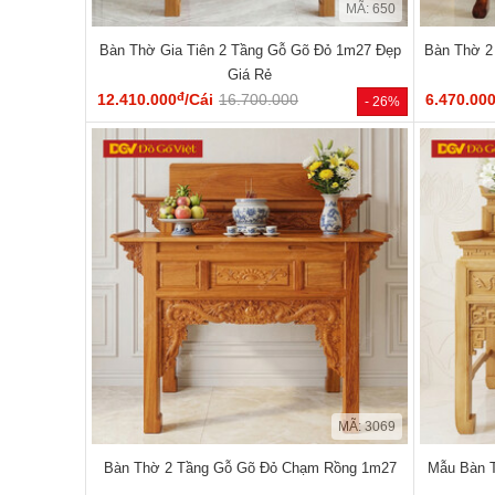
MÃ: 650
Bàn Thờ Gia Tiên 2 Tầng Gỗ Gõ Đỏ 1m27 Đẹp
Bàn Thờ 2
Giá Rẻ
đ
12.410.000
/Cái
16.700.000
6.470.00
- 26%
MÃ: 3069
Bàn Thờ 2 Tầng Gỗ Gõ Đỏ Chạm Rồng 1m27
Mẫu Bàn 