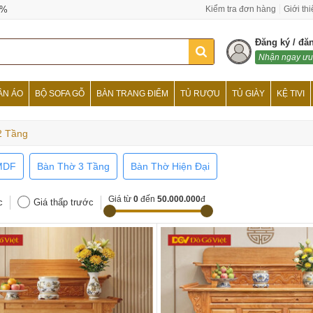
0%
Kiểm tra đơn hàng
Giới th
Đăng ký / đă
Nhận ngay ưu
ẦN ÁO
BỘ SOFA GỖ
BÀN TRANG ĐIỂM
TỦ RƯỢU
TỦ GIÀY
KỆ TIVI
2 Tầng
MDF
Bàn Thờ 3 Tầng
Bàn Thờ Hiện Đại
Giá từ
0
đến
50.000.000
đ
c
Giá thấp trước