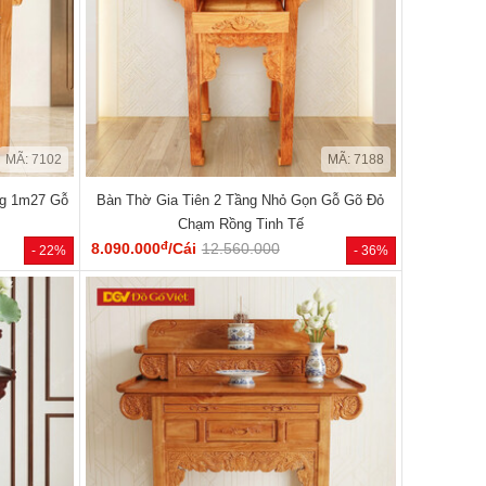
MÃ: 7102
MÃ: 7188
ng 1m27 Gỗ
Bàn Thờ Gia Tiên 2 Tầng Nhỏ Gọn Gỗ Gõ Đỏ
Chạm Rồng Tinh Tế
đ
8.090.000
/Cái
12.560.000
- 22%
- 36%