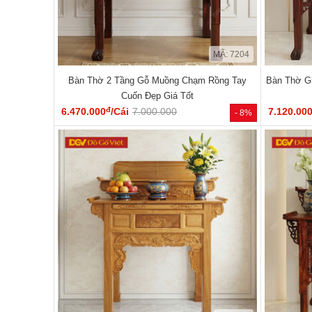
MÃ: 7204
Bàn Thờ 2 Tầng Gỗ Muồng Chạm Rồng Tay
Bàn Thờ G
Cuốn Đẹp Giá Tốt
đ
6.470.000
/Cái
7.000.000
7.120.00
- 8%