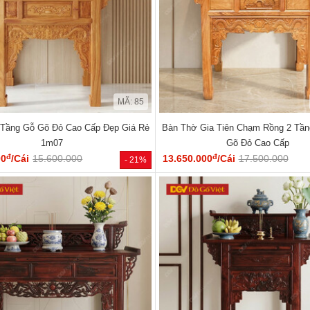
MÃ: 85
 Tầng Gỗ Gõ Đỏ Cao Cấp Đẹp Giá Rẻ
Bàn Thờ Gia Tiên Chạm Rồng 2 Tầ
1m07
Gõ Đỏ Cao Cấp
đ
đ
00
/Cái
15.600.000
13.650.000
/Cái
17.500.000
- 21%