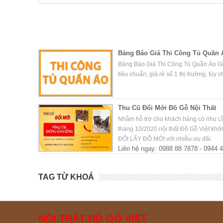
Bảng Báo Giá Thi Công Tủ Quần 
Bảng Báo Giá Thi Công Tủ Quần Áo Gỗ
tiêu chuẩn, giá rẻ số 1 thị trường, tùy 
Thu Cũ Đổi Mới Đồ Gỗ Nội Thất
Nhằm hỗ trợ cho khách hàng có nhu cầu
tháng 10/2020 nội thất Đồ Gỗ Việt kh
ĐỔI LẤY ĐỒ MỚI với nhiều ưu đãi.
Liên hệ ngay: 0988 88 7878 - 0944 
TAG TỪ KHOÁ
NỘI THẤT ĐỒ GỖ VIỆT