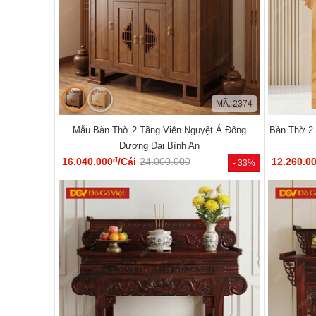
MÃ: 2374
Mẫu Bàn Thờ 2 Tầng Viên Nguyệt Á Đông
Bàn Thờ 2
Đương Đại Bình An
đ
16.040.000
/Cái
24.000.000
12.260.0
- 33%