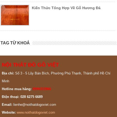
Kiến Thức Tổng Hợp Về Gỗ Hương Đá
TAG TỪ KHOÁ
NỘI THẤT ĐỒ GỖ VIỆT
Địa chỉ:
Số 3 - 5 Lũy Bán Bích, Phường Phú Thạnh, Thành phố Hồ Chí
Minh
Hotline mua hàng:
0944333966
Điện thoại: 028 6275 6689
Email:
lienhe@noithatdogoviet.com
Website:
www.noithatdogoviet.com