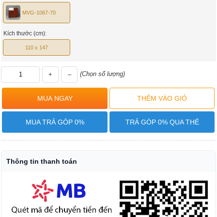
MVG-1067-70
Kích thước (cm):
110 x 147
(Chọn số lượng)
+
–
MUA TRẢ GÓP 0%
TRẢ GÓP 0% QUA THẺ
Thông tin thanh toán