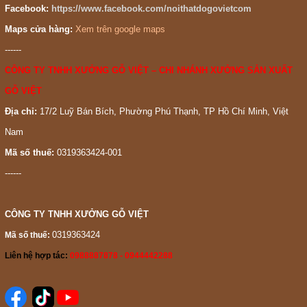
Facebook:
https://www.facebook.com/noithatdogovietcom
Maps cửa hàng:
Xem trên google maps
------
CÔNG TY TNHH XƯỞNG GỖ VIỆT – CHI NHÁNH XƯỞNG SẢN XUẤT
GỖ VIỆT
Địa chỉ:
17/2 Luỹ Bán Bích, Phường Phú Thạnh, TP Hồ Chí Minh, Việt
Nam
Mã số thuế:
0319363424-001
------
CÔNG TY TNHH XƯỞNG GỖ VIỆT
0319363424
Mã số thuế:
Liên hệ hợp tác:
0988887878 - 0944442288