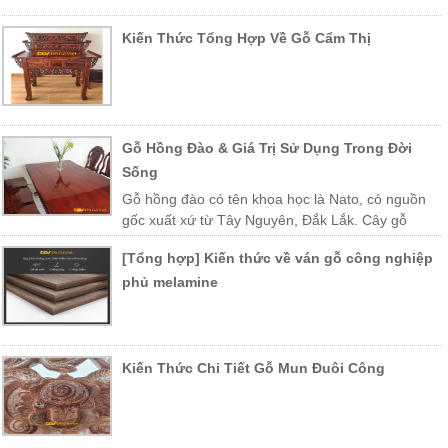
Kiến Thức Tổng Hợp Về Gỗ Cẩm Thị
Gỗ Hồng Đào & Giá Trị Sử Dụng Trong Đời
Sống
Gỗ hồng đào có tên khoa học là Nato, có nguồn
gốc xuất xứ từ Tây Nguyên, Đắk Lắk. Cây gỗ
được trồng nhiều ở các vùng miền Trung Việt Nam như Khánh Hòa,
[Tổng hợp] Kiến thức về ván gỗ công nghiệp
Phú Yên, Lào, Campuchia…
phủ melamine
Kiến Thức Chi Tiết Gỗ Mun Đuôi Công