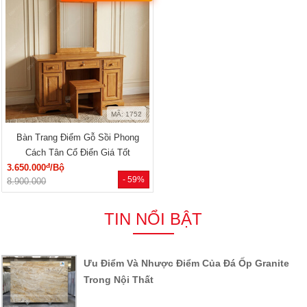
MÃ: 1752
Bàn Trang Điểm Gỗ Sồi Phong
Cách Tân Cổ Điển Giá Tốt
đ
3.650.000
/Bộ
- 59%
8.900.000
TIN NỔI BẬT
Ưu Điểm Và Nhược Điểm Của Đá Ốp Granite
Trong Nội Thất