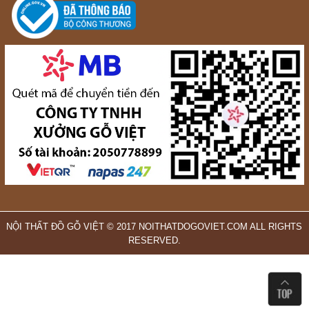
NỘI THẤT ĐỒ GỖ VIỆT © 2017 NOITHATDOGOVIET.COM ALL RIGHTS
RESERVED.