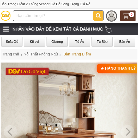
Bàn Trang Điểm 2 Thùng Veneer Gõ Đỏ Sang Trọng Giá Rẻ
0
NHẤN VÀO ĐÂY ĐỂ XEM TẤT CẢ DANH MỤC
Sofa Gỗ
Kệ tivi
Giường
Tủ Áo
Tủ Bếp
Bàn Ăn
Trang chủ
›
Nội Thất Phòng Ngủ
›
Bàn Trang Điểm
🔥 HÀNG THANH LÝ