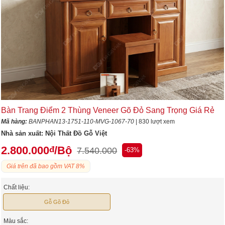
Bàn Trang Điểm 2 Thùng Veneer Gõ Đỏ Sang Trọng Giá Rẻ
Mã hàng:
BANPHAN13-1751-110-MVG-1067-70
| 830 lượt xem
Nhà sản xuất:
Nội Thất Đồ Gỗ Việt
2.800.000
/Bộ
đ
7.540.000
-63%
Giá trên đã bao gồm VAT 8%
Chất liệu:
Gỗ Gõ Đỏ
Màu sắc: