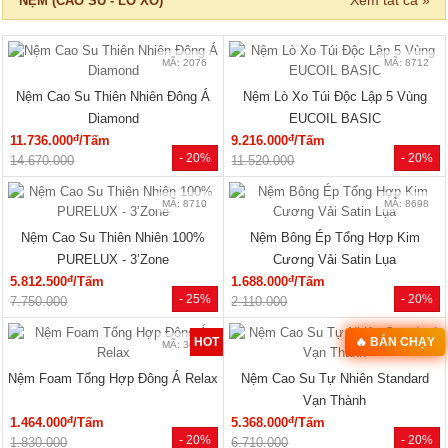
NỆM (CAO SU - LÒ XO)
MÃ: 2076
MÃ: 8712
Nệm Cao Su Thiên Nhiên Đông Á
Nệm Lò Xo Túi Độc Lập 5 Vùng
Diamond
EUCOIL BASIC
đ
đ
11.736.000
/Tấm
9.216.000
/Tấm
- 20%
- 20%
14.670.000
11.520.000
MÃ: 8710
MÃ: 8698
Nệm Cao Su Thiên Nhiên 100%
Nệm Bông Ép Tổng Hợp Kim
PURELUX - 3’Zone
Cương Vải Satin Lụa
đ
đ
5.812.500
/Tấm
1.688.000
/Tấm
- 25%
- 20%
7.750.000
2.110.000
HOT
🔥 BÁN CHẠY
MÃ: 3074
MÃ: 3222
Nệm Foam Tổng Hợp Đông Á Relax
Nệm Cao Su Tự Nhiên Standard
Vạn Thành
đ
đ
1.464.000
/Tấm
5.368.000
/Tấm
- 20%
- 20%
1.830.000
6.710.000