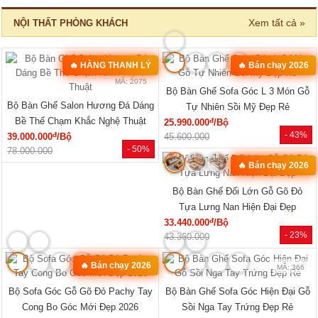
Xem tất cả »
NỘI THẤT PHÒNG KHÁCH
🔥 HÀNG THANH LÝ
🔥 Bán chạy 2026
MÃ: 2582
MÃ: 2075
Bộ Bàn Ghế Sofa Góc L 3 Món Gỗ
Bộ Bàn Ghế Salon Hương Đá Dáng
Tự Nhiên Sồi Mỹ Đẹp Rẻ
Bề Thế Chạm Khắc Nghệ Thuật
đ
25.990.000
/Bộ
- 43%
đ
39.000.000
/Bộ
45.600.000
- 50%
78.000.000
🔥 Bán chạy 2026
MÃ: 3431
Bộ Bàn Ghế Đối Lớn Gỗ Gõ Đỏ
Tựa Lưng Nan Hiện Đại Đẹp
đ
33.440.000
/Bộ
- 23%
43.360.000
🔥 Bán chạy 2026
MÃ: 8427
MÃ: 366
Bộ Sofa Góc Gỗ Gõ Đỏ Pachy Tay
Bộ Bàn Ghế Sofa Góc Hiện Đại Gỗ
Cong Bo Góc Mới Đẹp 2026
Sồi Nga Tay Trứng Đẹp Rẻ