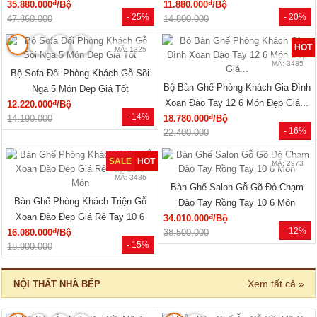
đ
đ
35.880.000
/Bộ
11.880.000
/Bộ
- 25%
- 20%
47.860.000
14.800.000
HOT
MÃ: 1325
MÃ: 3435
Bộ Sofa Đối Phòng Khách Gỗ Sồi
Bộ Bàn Ghế Phòng Khách Gia Đình
Nga 5 Món Đẹp Giá Tốt
Xoan Đào Tay 12 6 Món Đẹp Giá...
đ
12.220.000
/Bộ
- 14%
đ
14.190.000
18.780.000
/Bộ
- 16%
22.400.000
SALE
HOT
MÃ: 2973
MÃ: 3436
Bàn Ghế Salon Gỗ Gõ Đỏ Chạm
Bàn Ghế Phòng Khách Triện Gỗ
Đào Tay Rồng Tay 10 6 Món
Xoan Đào Đẹp Giá Rẻ Tay 10 6
đ
34.010.000
/Bộ
- 12%
đ
16.080.000
/Bộ
Món
38.500.000
- 15%
18.900.000
Xem tất cả »
NỘI THẤT NHÀ BẾP