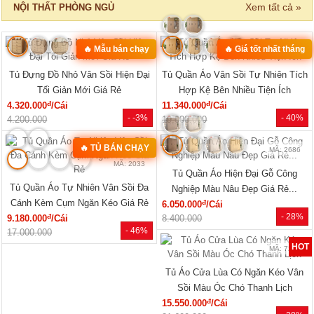
Xem tất cả »
NỘI THẤT PHÒNG NGỦ
🔥 Mẫu bán chạy
🔥 Giá tốt nhất tháng
MÃ: 2168
MÃ: 2137
Tủ Đựng Đồ Nhỏ Vân Sồi Hiện Đại
Tủ Quần Áo Vân Sồi Tự Nhiên Tích
Tối Giản Mới Giá Rẻ
Hợp Kệ Bên Nhiều Tiện Ích
đ
đ
4.320.000
/Cái
11.340.000
/Cái
- -3%
- 40%
4.200.000
19.000.000
🔥 TỦ BÁN CHẠY
MÃ: 2686
MÃ: 2033
Tủ Quần Áo Hiện Đại Gỗ Công
Tủ Quần Áo Tự Nhiên Vân Sồi Đa
Nghiệp Màu Nâu Đẹp Giá Rẻ...
Cánh Kèm Cụm Ngăn Kéo Giá Rẻ
đ
6.050.000
/Cái
- 28%
đ
9.180.000
/Cái
8.400.000
- 46%
17.000.000
HOT
MÃ: 7288
Tủ Áo Cửa Lùa Có Ngăn Kéo Vân
Sồi Màu Óc Chó Thanh Lịch
đ
15.550.000
/Cái