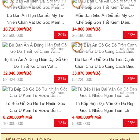
MÃ: 2146
MÃ: 2144
Bộ Bàn Ăn Hiện Đại Sồi Mỹ Tự
Mẫu Bàn Ghế Ăn Gỗ Sồi Mỹ Cơ
Nhiên Chân Vát Bo Góc Mềm...
Chế Gấp Gọn Tiết Kiệm Diện...
đ
đ
18.710.000
/Bộ
14.860.000
/Bộ
- 20%
- 43%
23.500.000
26.190.000
MÃ: 1899
MÃ: 1898
Bộ Bàn Ăn Á Đông Hiện Đại Gỗ Gõ
Bộ Bàn Ăn Gỗ Gõ Đỏ Tròn Cạnh
Đỏ Thiết Kế Chân Vát...
Chân Chữ U Bo Cong Cách Điệu
đ
đ
32.940.000
/Bộ
33.870.000
/Bộ
- 37%
- 36%
52.424.000
53.228.000
MÃ: 7006
MÃ: 6969
Tủ Bếp Gỗ Gõ Đỏ Tự Nhiên Góc
Tủ Bếp Hiện Đại Vân Gõ Đỏ Đẹp
Chữ U Kèm Tủ Rượu Bền...
Góc L Nhiều Ngăn Tiện Ích
đ
đ
8.200.000
/ Mét
4.400.000
/ Mét
- 18%
- 25%
10.000.000
5.900.000
Xem tất cả »