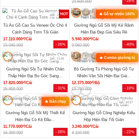
- 28%
21.600.000
HOT
🔥 Gỗ tự nhiên 100%
MÃ: 7285
MÃ: 2079
Tủ Áo Gỗ Cao Su Veneer Óc Chó 4
Giường Ngủ Gỗ Sồi Mỹ Kẻ Rãnh
Cánh Dáng Trơn Tối Giản
Hiện Đại Đẹp Giá Siêu Rẻ
đ
đ
17.110.000
/Cái
5.940.000
/Cái
- 26%
- 40%
23.040.000
9.960.000
🔥 Combo giường tủ
MÃ: 2148
MÃ: 2034
Giường Ngủ Sồi Tự Nhiên Chân
Bộ Giường Tủ Phòng Ngủ Gỗ Tự
Thấp Hiện Đại Bo Góc Sang...
Nhiên Vân Sồi Hiện Đại Giá...
đ
đ
17.820.000
/Cái
12.375.000
/Bộ
- 31%
- 10%
25.800.000
13.750.000
🔥 Bán chạy
MÃ: 7723
MÃ: 6037
Giường Ngủ Gỗ Sồi Mỹ Thiết Kế
Giường Ngủ Gỗ Công Nghiệp Kiểu
Hiện Đại Có Kệ Đầu...
Hộp Hiện Đại Tối Giản
đ
đ
11.770.000
/Cái
3.240.000
/Cái
- 28%
- 22%
16.300.000
4.150.000