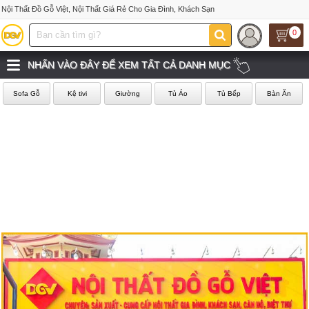
Nội Thất Đồ Gỗ Việt, Nội Thất Giá Rẻ Cho Gia Đình, Khách Sạn
0
NHẤN VÀO ĐÂY ĐỂ XEM TẤT CẢ DANH MỤC
Sofa Gỗ
Kệ tivi
Giường
Tủ Áo
Tủ Bếp
Bàn Ăn