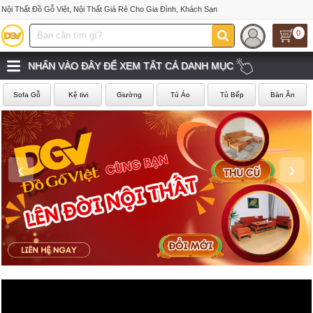
Nội Thất Đồ Gỗ Việt, Nội Thất Giá Rẻ Cho Gia Đình, Khách Sạn
0
NHẤN VÀO ĐÂY ĐỂ XEM TẤT CẢ DANH MỤC
Sofa Gỗ
Kệ tivi
Giường
Tủ Áo
Tủ Bếp
Bàn Ăn
‹
›