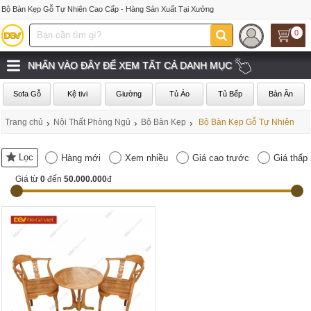
Bộ Bàn Kẹp Gỗ Tự Nhiên Cao Cấp - Hàng Sản Xuất Tại Xưởng
0
NHẤN VÀO ĐÂY ĐỂ XEM TẤT CẢ DANH MỤC
Sofa Gỗ
Kệ tivi
Giường
Tủ Áo
Tủ Bếp
Bàn Ăn
Trang chủ
›
Nội Thất Phòng Ngủ
›
Bộ Bàn Kẹp
›
Bộ Bàn Kẹp Gỗ Tự Nhiên
Lọc
Hàng mới
Xem nhiều
Giá cao trước
Giá thấp
Giá từ
0
đến
50.000.000
đ