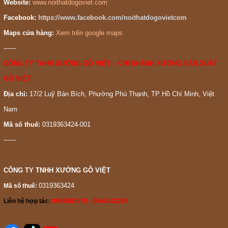
Website:
www.noithatdogoviet.com
Facebook:
https://www.facebook.com/noithatdogovietcom
Maps cửa hàng:
Xem trên google maps
------
CÔNG TY TNHH XƯỞNG GỖ VIỆT – CHI NHÁNH XƯỞNG SẢN XUẤT
GỖ VIỆT
Địa chỉ:
17/2 Luỹ Bán Bích, Phường Phú Thạnh, TP Hồ Chí Minh, Việt
Nam
Mã số thuế:
0319363424-001
------
CÔNG TY TNHH XƯỞNG GỖ VIỆT
0319363424
Mã số thuế:
Liên hệ hợp tác:
0988887878 - 0944442288