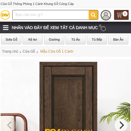
Cửa Gỗ Thông Phòng 1 Cánh Khung Gỗ Cứng Cáp
0
NHẤN VÀO ĐÂY ĐỂ XEM TẤT CẢ DANH MỤC
Sofa Gỗ
Kệ tivi
Giường
Tủ Áo
Tủ Bếp
Bàn Ăn
Trang chủ
›
Cửa Gỗ
›
Mẫu Cửa Gỗ 1 Cánh