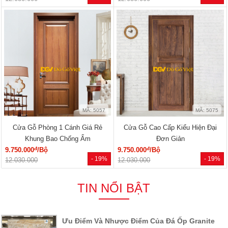
MÃ: 5057
MÃ: 5075
Cửa Gỗ Phòng 1 Cánh Giá Rẻ
Cửa Gỗ Cao Cấp Kiểu Hiện Đại
Khung Bao Chống Ẩm
Đơn Giản
đ
đ
9.750.000
/Bộ
9.750.000
/Bộ
- 19%
- 19%
12.030.000
12.030.000
TIN NỔI BẬT
Ưu Điểm Và Nhược Điểm Của Đá Ốp Granite