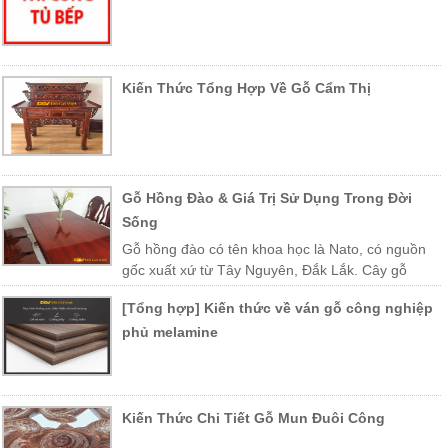
Kiến Thức Tổng Hợp Về Gỗ Cẩm Thị
Gỗ Hồng Đào & Giá Trị Sử Dụng Trong Đời
Sống
Gỗ hồng đào có tên khoa học là Nato, có nguồn
gốc xuất xứ từ Tây Nguyên, Đắk Lắk. Cây gỗ
được trồng nhiều ở các vùng miền Trung Việt Nam như Khánh Hòa,
[Tổng hợp] Kiến thức về ván gỗ công nghiệp
Phú Yên, Lào, Campuchia…
phủ melamine
Kiến Thức Chi Tiết Gỗ Mun Đuôi Công