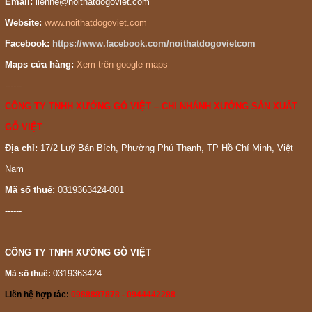
Email:
lienhe@noithatdogoviet.com
Website:
www.noithatdogoviet.com
Facebook:
https://www.facebook.com/noithatdogovietcom
Maps cửa hàng:
Xem trên google maps
------
CÔNG TY TNHH XƯỞNG GỖ VIỆT – CHI NHÁNH XƯỞNG SẢN XUẤT
GỖ VIỆT
Địa chỉ:
17/2 Luỹ Bán Bích, Phường Phú Thạnh, TP Hồ Chí Minh, Việt
Nam
Mã số thuế:
0319363424-001
------
CÔNG TY TNHH XƯỞNG GỖ VIỆT
0319363424
Mã số thuế:
Liên hệ hợp tác:
0988887878 - 0944442288