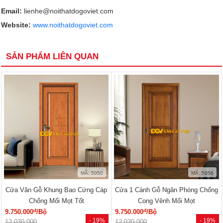
Email:
lienhe@noithatdogoviet.com
Website:
www.noithatdogoviet.com
SẢN PHẨM LIÊN QUAN
MÃ: 5050
MÃ: 5056
Cửa Vân Gỗ Khung Bao Cứng Cáp
Cửa 1 Cánh Gỗ Ngăn Phòng Chống
Chống Mối Mọt Tốt
Cong Vênh Mối Mọt
đ
đ
9.750.000
/Bộ
9.750.000
/Bộ
- 19%
- 19%
12.030.000
12.030.000