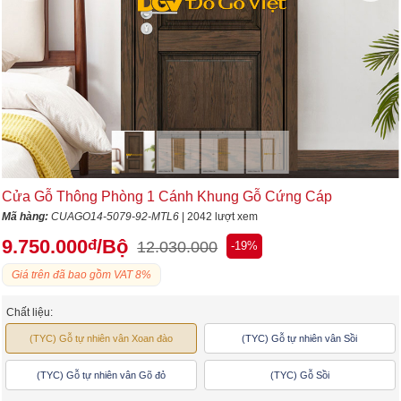
Cửa Gỗ Thông Phòng 1 Cánh Khung Gỗ Cứng Cáp
Mã hàng:
CUAGO14-5079-92-MTL6
| 2042 lượt xem
9.750.000
/Bộ
đ
12.030.000
-19%
Giá trên đã bao gồm VAT 8%
Chất liệu:
(TYC) Gỗ tự nhiên vân Xoan đào
(TYC) Gỗ tự nhiên vân Sồi
(TYC) Gỗ tự nhiên vân Gõ đỏ
(TYC) Gỗ Sồi