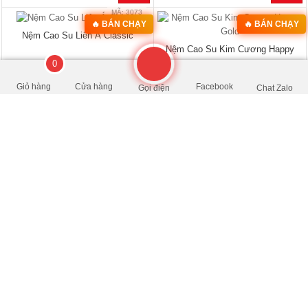
0
Giỏ hàng
Cửa hàng
Facebook
Gọi điện
Chat Zalo
MÃ: 2075
MÃ: 2582
Bộ Bàn Ghế Salon Hương Đá Dáng
Bộ Bàn Ghế Sofa Góc L 3 Món Gỗ
Bề Thế Chạm Khắc Nghệ Thuật
Tự Nhiên Sồi Mỹ Đẹp Rẻ
đ
đ
39.000.000
/Bộ
25.990.000
/Bộ
- 50%
- 43%
78.000.000
45.600.000
🔥 Bán chạy 2026
🔥 Bán chạy 2026