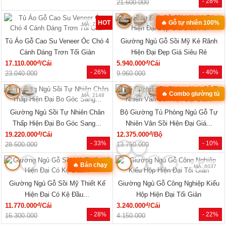
MÃ: 1854
MÃ: 1853
Mẫu Sofa Phòng Khách Gỗ Sồi Mỹ
Bộ Sofa Góc L Gỗ Óc Chó 100%
Tựa Nan Hiện Đại Mới Giá Rẻ
Vân Đẹp Hiện Đại Tay Tựa Lớn
đ
đ
41.140.000
/Bộ
76.470.000
/Bộ
- 25%
- 31%
54.810.000
111.170.000
Xem tất cả »
NỘI THẤT PHÒNG NGỦ
🔥 Mẫu bán chạy
🔥 Giá tốt nhất tháng
MÃ: 2168
MÃ: 2137