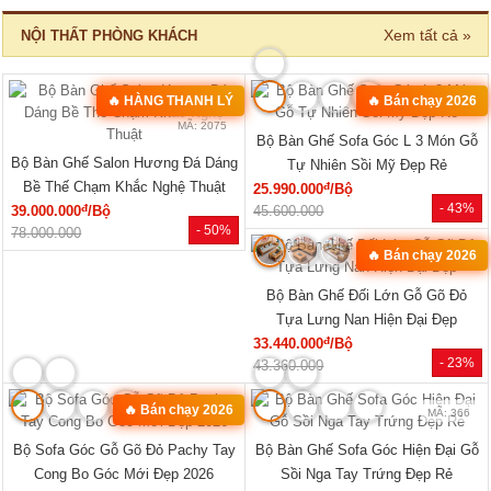
Tủ Đựng Đồ Nhỏ Vân Sồi Hiện Đại
Tủ Quần Áo Vân Sồi Tự Nhiên Tích
Tối Giản Mới Giá Rẻ
Hợp Kệ Bên Nhiều Tiện Ích
đ
đ
4.320.000
/Cái
11.340.000
/Cái
- -3%
- 40%
4.200.000
19.000.000
🔥 TỦ BÁN CHẠY
MÃ: 2033
MÃ: 2686
Tủ Quần Áo Tự Nhiên Vân Sồi Đa
Tủ Quần Áo Hiện Đại Gỗ Công
Cánh Kèm Cụm Ngăn Kéo Giá Rẻ
Nghiệp Màu Nâu Đẹp Giá Rẻ...
đ
đ
9.180.000
/Cái
7.020.000
/Cái
- 46%
- 12%
17.000.000
8.000.000
HOT
HOT