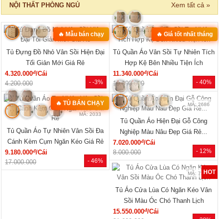
‹
›
MÃ: 8411
MÃ: 3431
Bộ Sofa Góc Gỗ Sồi Mỹ Có Ghế
Bộ Bàn Ghế Đối Lớn Gỗ Gõ Đỏ
Đơn Thiết Kế Bo Tròn
Tựa Lưng Nan Hiện Đại Đẹp
đ
đ
24.610.000
/Bộ
33.440.000
/Bộ
- 43%
- 23%
43.150.000
43.360.000
SẢN PHẨM MỚI
‹
›