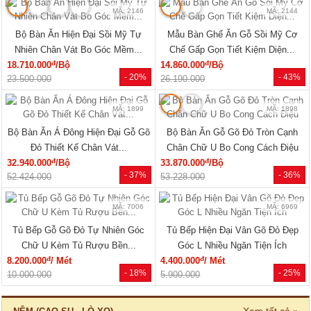
MÃ: 2079
MÃ: 2148
Giường Ngủ Gỗ Sồi Mỹ Kẻ Rãnh
Giường Ngủ Sồi Tự Nhiên Chân
Hiện Đại Đẹp Giá Siêu Rẻ
Thấp Hiện Đại Bo Góc Sang...
đ
đ
5.940.000
/Cái
19.220.000
/Cái
- 40%
- 33%
9.960.000
28.500.000
🔥 Combo giường tủ
🔥 Bán chạy
MÃ: 2034
MÃ: 7723
Bộ Giường Tủ Phòng Ngủ Gỗ Tự
Giường Ngủ Gỗ Sồi Mỹ Thiết Kế
Nhiên Vân Sồi Hiện Đại Giá...
Hiện Đại Có Kệ Đầu...
đ
đ
12.375.000
/Bộ
11.770.000
/Cái
- 10%
- 28%