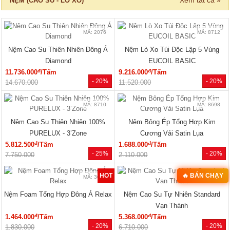
13.750.000
16.300.000
MÃ: 6037
Giường Ngủ Gỗ Công Nghiệp Kiểu
Hộp Hiện Đại Tối Giản
đ
3.240.000
/Cái
- 22%
4.150.000
Xem tất cả »
NỘI THẤT PHÒNG KHÁCH
🔥 HÀNG THANH LÝ
🔥 Bán chạy 2026