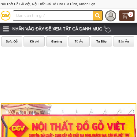
Nội Thất Đồ Gỗ Việt, Nội Thất Giá Rẻ Cho Gia Đình, Khách Sạn
0
NHẤN VÀO ĐÂY ĐỂ XEM TẤT CẢ DANH MỤC
Sofa Gỗ
Kệ tivi
Giường
Tủ Áo
Tủ Bếp
Bàn Ăn
‹
›