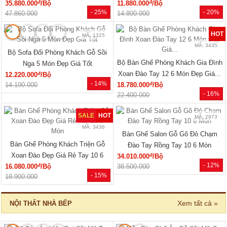
MÃ: 7288
MÃ: 7285
Tủ Áo Cửa Lùa Có Ngăn Kéo Vân
Tủ Áo Gỗ Cao Su Veneer Óc Chó 4
Sồi Màu Óc Chó Thanh Lịch
Cánh Dáng Trơn Tối Giản
đ
đ
15.550.000
/Cái
17.110.000
/Cái
- 28%
- 26%
21.600.000
23.040.000
🔥 Gỗ tự nhiên 100%