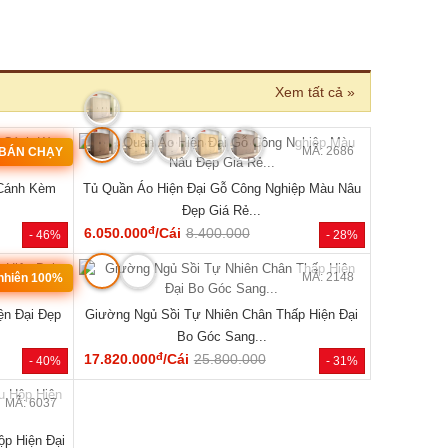
Xem tất cả »
MÃ: 2033
MÃ: 2686
 BÁN CHẠY
 Cánh Kèm
Tủ Quần Áo Hiện Đại Gỗ Công Nghiệp Màu Nâu
Đẹp Giá Rẻ...
đ
6.050.000
/Cái
8.400.000
- 46%
- 28%
MÃ: 2079
MÃ: 2148
 nhiên 100%
ện Đại Đẹp
Giường Ngủ Sồi Tự Nhiên Chân Thấp Hiện Đại
Bo Góc Sang...
đ
17.820.000
/Cái
25.800.000
- 40%
- 31%
MÃ: 6037
p Hiện Đại