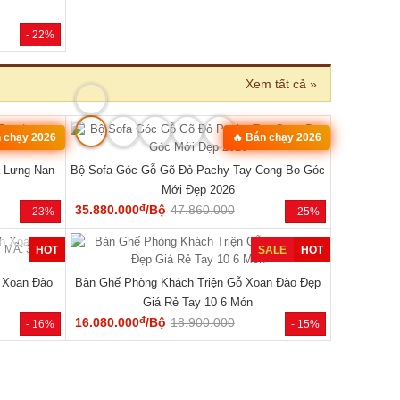
- 22%
Xem tất cả »
MÃ: 3431
MÃ: 8427
n chạy 2026
🔥 Bán chạy 2026
 Lưng Nan
Bộ Sofa Góc Gỗ Gõ Đỏ Pachy Tay Cong Bo Góc
Mới Đẹp 2026
đ
35.880.000
/Bộ
47.860.000
- 23%
- 25%
MÃ: 3435
MÃ: 3436
HOT
SALE
HOT
 Xoan Đào
Bàn Ghế Phòng Khách Triện Gỗ Xoan Đào Đẹp
Giá Rẻ Tay 10 6 Món
đ
16.080.000
/Bộ
18.900.000
- 16%
- 15%