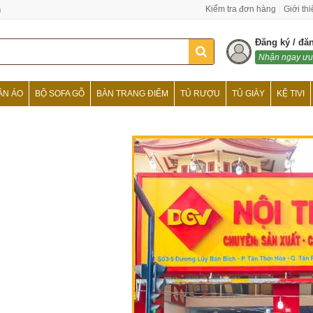
n
Kiểm tra đơn hàng
Giới th
Đăng ký / đă
Nhận ngay ưu
ẦN ÁO
BỘ SOFA GỖ
BÀN TRANG ĐIỂM
TỦ RƯỢU
TỦ GIÀY
KỆ TIVI