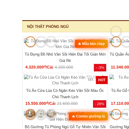
NỘI THẤT PHÒNG NGỦ
MÃ: 2168
🔥 Mẫu bán chạy
Tủ Đựng Đồ Nhỏ Vân Sồi Hiện Đại Tối Giản Mới
Tủ Quần Áo
Giá Rẻ
đ
4.320.000
/Cái
4.200.000
11.340.0
- -3%
MÃ: 7288
HOT
Tủ Áo Cửa Lùa Có Ngăn Kéo Vân Sồi Màu Óc
Tủ Áo Gỗ 
Chó Thanh Lịch
đ
15.550.000
/Cái
21.600.000
17.110.0
- 28%
MÃ: 2034
🔥 Combo giường tủ
Bộ Giường Tủ Phòng Ngủ Gỗ Tự Nhiên Vân Sồi
Giường Ngủ