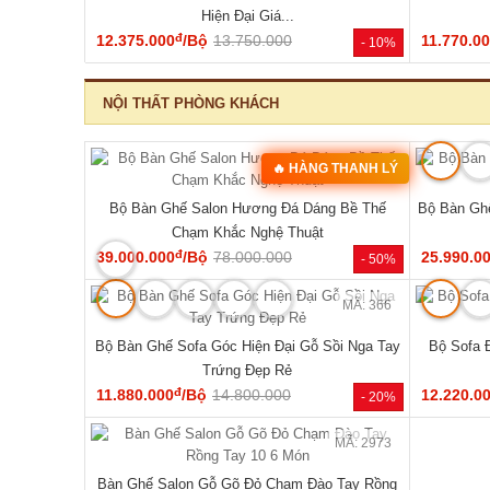
Hiện Đại Giá...
đ
12.375.000
/Bộ
13.750.000
11.770.0
- 10%
NỘI THẤT PHÒNG KHÁCH
MÃ: 2075
🔥 HÀNG THANH LÝ
Bộ Bàn Ghế Salon Hương Đá Dáng Bề Thế
Bộ Bàn Ghế
Chạm Khắc Nghệ Thuật
đ
39.000.000
/Bộ
78.000.000
25.990.0
- 50%
MÃ: 366
Bộ Bàn Ghế Sofa Góc Hiện Đại Gỗ Sồi Nga Tay
Bộ Sofa 
Trứng Đẹp Rẻ
đ
11.880.000
/Bộ
14.800.000
12.220.0
- 20%
MÃ: 2973
Bàn Ghế Salon Gỗ Gõ Đỏ Chạm Đào Tay Rồng