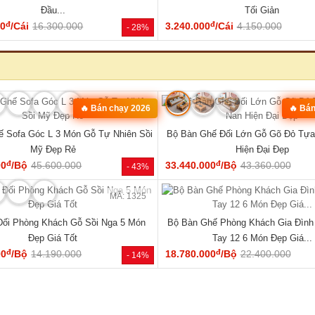
Đầu...
Tối Giản
đ
đ
00
/Cái
16.300.000
3.240.000
/Cái
4.150.000
- 28%
MÃ: 2582
🔥 Bán chạy 2026
🔥 Bá
 Sofa Góc L 3 Món Gỗ Tự Nhiên Sồi
Bộ Bàn Ghế Đối Lớn Gỗ Gõ Đỏ Tựa
Mỹ Đẹp Rẻ
Hiện Đại Đẹp
đ
đ
00
/Bộ
45.600.000
33.440.000
/Bộ
43.360.000
- 43%
MÃ: 1325
Đối Phòng Khách Gỗ Sồi Nga 5 Món
Bộ Bàn Ghế Phòng Khách Gia Đình
Đẹp Giá Tốt
Tay 12 6 Món Đẹp Giá...
đ
đ
00
/Bộ
14.190.000
18.780.000
/Bộ
22.400.000
- 14%