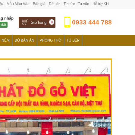
iệu
Mẫu Màu Ván
Báo giá
Đối tác
Tin tức - Tư vấn
Hỗ trợ KH
ng nhập
0933 444 788
Giỏ hàng
0
 đãi
NỆM
BỘ BÀN ĂN
PHÒNG THỜ
TỦ BẾP