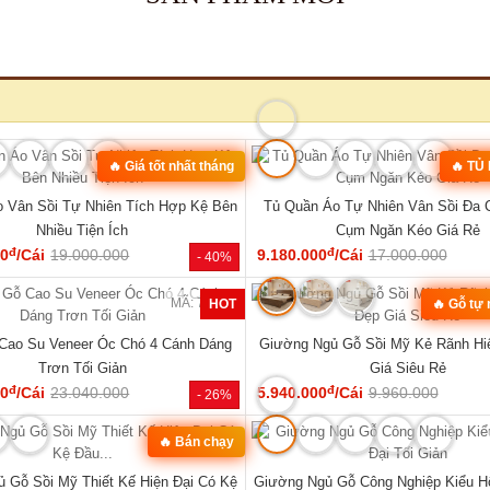
MÃ: 2137
🔥 Giá tốt nhất tháng
🔥 TỦ
 Vân Sồi Tự Nhiên Tích Hợp Kệ Bên
Tủ Quần Áo Tự Nhiên Vân Sồi Đa
Nhiều Tiện Ích
Cụm Ngăn Kéo Giá Rẻ
đ
đ
00
/Cái
19.000.000
9.180.000
/Cái
17.000.000
- 40%
MÃ: 7285
HOT
🔥 Gỗ tự
Cao Su Veneer Óc Chó 4 Cánh Dáng
Giường Ngủ Gỗ Sồi Mỹ Kẻ Rãnh Hi
Trơn Tối Giản
Giá Siêu Rẻ
đ
đ
00
/Cái
23.040.000
5.940.000
/Cái
9.960.000
- 26%
MÃ: 7723
🔥 Bán chạy
 Gỗ Sồi Mỹ Thiết Kế Hiện Đại Có Kệ
Giường Ngủ Gỗ Công Nghiệp Kiểu Hộ