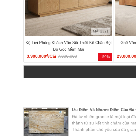
MÃ: 2321
Kệ Tivi Phòng Khách Vân Sồi Thiết Kế Chân Bệt
Ghế Văn
Bo Góc Mềm Mại
đ
3.900.000
/Cái
7.800.000
29.000.0
- 50%
Ưu Điểm Và Nhược Điểm Của Đá Ố
Đá tự nhiên granite là một loại
thành từ sự kết tinh chậm của m
Thành phần chủ yếu của đá grani
fenspat, mica và một số khoáng 