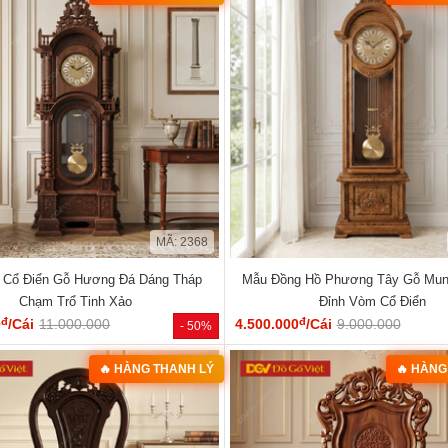
MÃ: 2368
 Cổ Điển Gỗ Hương Đá Dáng Tháp
Mẫu Đồng Hồ Phương Tây Gỗ Mun
Chạm Trổ Tinh Xảo
Đỉnh Vòm Cổ Điển
đ
đ
0
/Cái
11.000.000
4.500.000
/Cái
9.000.000
- 50%
🔥 HÀNG THANH LÝ
🔥 HÀNG