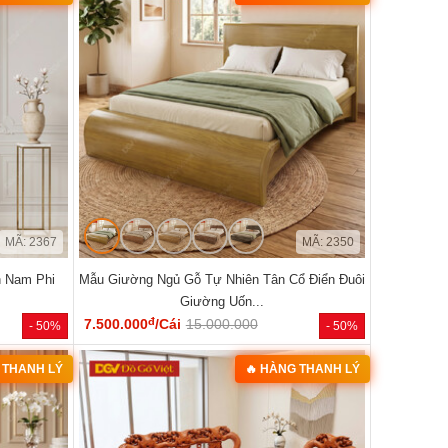
MÃ: 2367
MÃ: 2350
 Nam Phi
Mẫu Giường Ngủ Gỗ Tự Nhiên Tân Cổ Điển Đuôi
Giường Uốn...
đ
7.500.000
/Cái
15.000.000
- 50%
- 50%
 THANH LÝ
🔥 HÀNG THANH LÝ