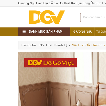
Giường Ngủ Hiện Đại Gỗ Gõ Đỏ Thiết Kế Tựa Cong Ôm Cơ Th
DANH MỤC SẢN PHẨM
GIƯỜNG NGỦ
TỦ QU
Trang chủ
›
Nội Thất Thanh Lý
›
Nội Thất Gỗ Thanh Lý