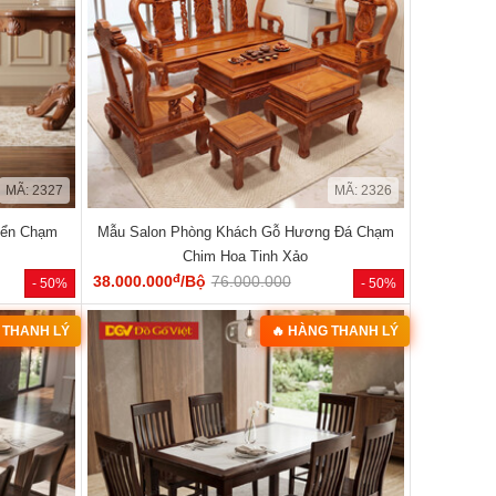
MÃ: 2327
MÃ: 2326
iển Chạm
Mẫu Salon Phòng Khách Gỗ Hương Đá Chạm
Chim Hoa Tinh Xảo
đ
38.000.000
/Bộ
76.000.000
- 50%
- 50%
 THANH LÝ
🔥 HÀNG THANH LÝ