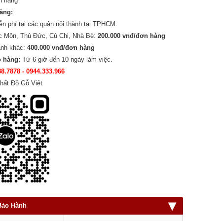
n hàng
hàng:
ễn phí tại các quận nội thành tại TPHCM.
c Môn, Thủ Đức, Củ Chi, Nhà Bè:
200.000 vnđ/đơn hàng
ành khác:
400.000 vnđ/đơn hàng
o hàng:
Từ 6 giờ đến 10 ngày làm việc.
88.7878
- 0944.333.966
hất Đồ Gỗ Việt
▾
Bảo Hành