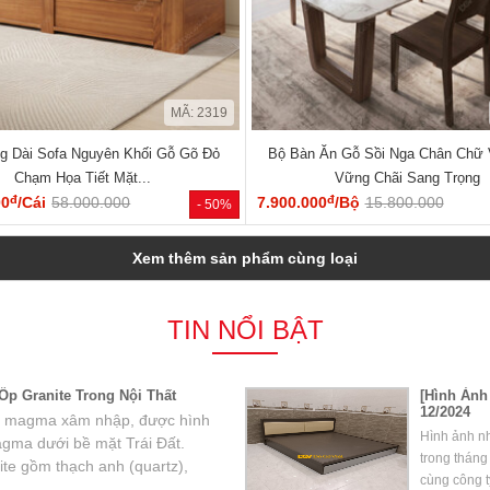
MÃ: 2319
g Dài Sofa Nguyên Khối Gỗ Gõ Đỏ
Bộ Bàn Ăn Gỗ Sồi Nga Chân Chữ 
Chạm Họa Tiết Mặt...
Vững Chãi Sang Trọng
đ
đ
00
/Cái
58.000.000
7.900.000
/Bộ
15.800.000
- 50%
Xem thêm sản phẩm cùng loại
TIN NỔI BẬT
p Granite Trong Nội Thất
[Hình Ảnh
12/2024
 đá magma xâm nhập, được hình
Hình ảnh n
agma dưới bề mặt Trái Đất.
trong tháng
te gồm thạch anh (quartz),
cùng công t
chất phụ khác.