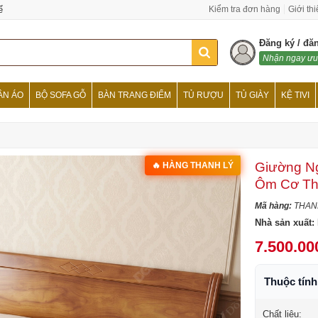
ể
Kiểm tra đơn hàng
Giới th
Đăng ký / đă
Nhận ngay ưu
ẦN ÁO
BỘ SOFA GỖ
BÀN TRANG ĐIỂM
TỦ RƯỢU
TỦ GIÀY
KỆ TIVI
Giường Ng
🔥 HÀNG THANH LÝ
Ôm Cơ T
Mã hàng:
THAN
Nhà sản xuất:
7.500.00
Thuộc tín
Chất liệu: