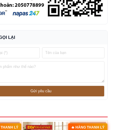
GỌI LẠI
 THANH LÝ
🔥 HÀNG THANH LÝ