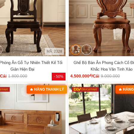
MÃ: 2328
Phòng Ăn Gỗ Tự Nhiên Thiết Kế Tối
Ghế Bộ Bàn Ăn Phong Cách Cổ Đ
Giản Hiện Đại
Khắc Hoa Văn Tinh Xảo
đ
/Cái
1.800.000
4.500.000
/Cái
9.000.000
- 50%
🔥 HÀNG THANH LÝ
🔥 HÀNG