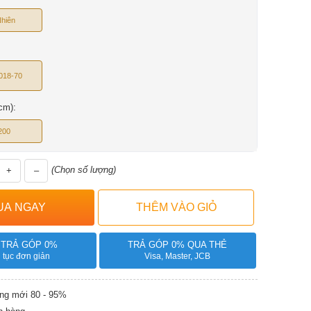
hiên
018-70
cm):
200
(Chọn số lượng)
+
–
 TRẢ GÓP 0%
TRẢ GÓP 0% QUA THẺ
 tục đơn giản
Visa, Master, JCB
g mới 80 - 95%