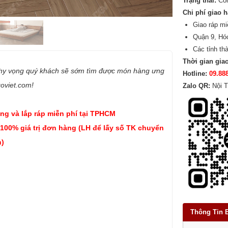
Trạng thái:
Cò
Chi phí giao 
Giao ráp mi
Quận 9, Hó
Các tỉnh th
Thời gian gia
 hy vọng quý khách sẽ sớm tìm được món hàng ưng
Hotline:
09.88
goviet.com!
Zalo QR:
Nội T
ng và lắp ráp miễn phí tại TPHCM
 100% giá trị đơn hàng (LH để lấy số TK chuyển
)
Thông Tin 