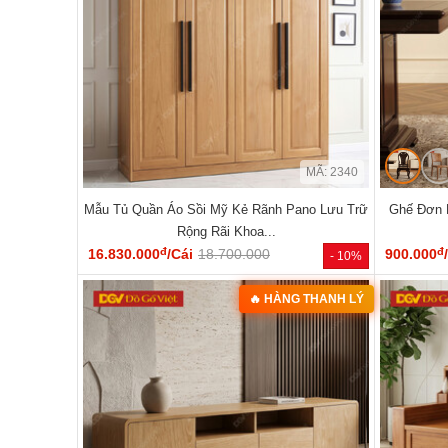
MÃ: 2340
Mẫu Tủ Quần Áo Sồi Mỹ Kẻ Rãnh Pano Lưu Trữ
Ghế Đơn 
Rộng Rãi Khoa...
đ
đ
16.830.000
/Cái
18.700.000
900.000
- 10%
🔥 HÀNG THANH LÝ