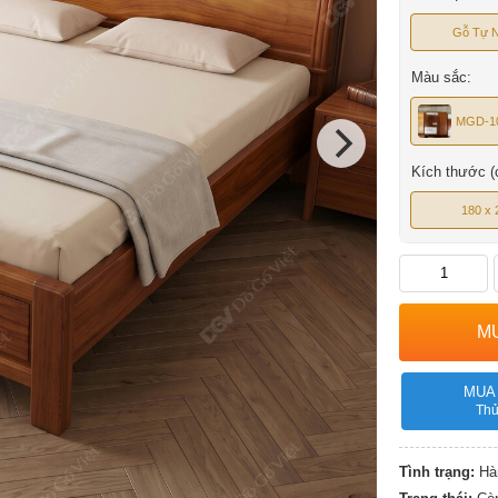
Gỗ Tự N
Màu sắc:
MGD-1
Kích thước (
180 x 
MUA
Thủ
Tình trạng:
Hàn