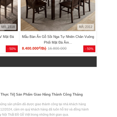
MÃ: 2318
MÃ: 2312
V Mặt Đá
Mẫu Bàn Ăn Gỗ Sồi Nga Tự Nhiên Chân Vuông
Phối Mặt Đá Âm...
đ
8.400.000
/Bộ
16.800.000
- 50%
- 50%
 Thực Tế] Sản Phẩm Giao Hàng Thành Công Tháng
hững sản phẩm đã được giao thành công tại nhà khách hàng
 12/2024, cảm ơn quý khách hàng đã luôn hỗ trợ và đồng hành
y Nội Thất Đồ Gỗ Việt trong những thời gian qua.