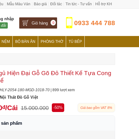
iệu
Mẫu Màu Ván
Báo giá
Đối tác
Tin tức - Tư vấn
Hỗ trợ KH
ng nhập
0933 444 788
Giỏ hàng
0
 đãi
NỆM
BỘ BÀN ĂN
PHÒNG THỜ
TỦ BẾP
ủ Hiện Đại Gỗ Gõ Đỏ Thiết Kế Tựa Cong
hể
HLY-2054-180-MGD-1018-70
| 899 lượt xem
Nội Thất Đồ Gỗ Việt
0
/Cái
đ
15.000.000
-50%
Giá bao gồm VAT 8%
h sản phẩm