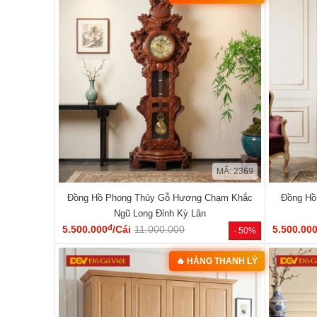
MÃ: 2369
Đồng Hồ Phong Thủy Gỗ Hương Chạm Khắc
Đồng Hồ
Ngũ Long Đỉnh Kỳ Lân
đ
5.500.000
/Cái
11.000.000
5.500.00
- 50%
🔥 HÀNG THANH LÝ