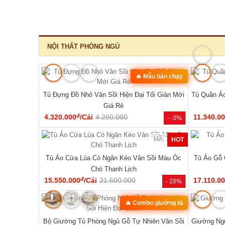
‹
MÃ: 1550
MÃ: 8411
10 Món Sang
Bộ Sofa Góc Gỗ Sồi Mỹ Có Ghế Đơn Thiết Kế
Bộ Bàn G
Bo Tròn
đ
24.610.000
/Bộ
43.150.000
33.440.0
- 29%
- 43%