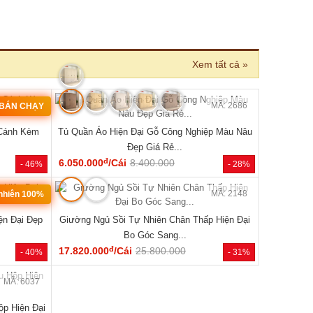
›
MÃ: 2686
MÃ: 2006
ệp Màu Nâu
Giường Ngủ Gỗ Tự Nhiên Vân Sồi Chân Cao Có
Giường Ng
Kệ Đẹp Giá Rẻ...
đ
5.290.000
/Cái
8.900.000
5.940.000
- 28%
- 41%