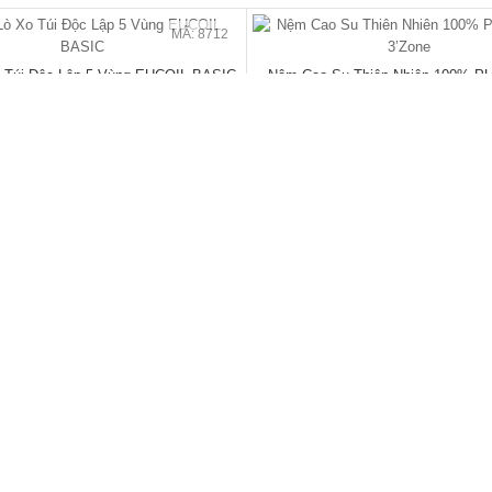
MÃ: 7285
Cao Su Veneer Óc Chó 4 Cánh Dáng
Giường Ngủ Gỗ Sồi Mỹ Kẻ Rãnh Hi
Trơn Tối Giản
Giá Siêu Rẻ
đ
đ
00
/Cái
23.040.000
5.940.000
/Cái
9.960.000
- 26%
🔥 Bán chạy