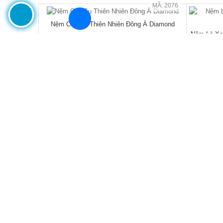
MÃ: 7288
Tủ Áo Cửa Lùa Có Ngăn Kéo Vân Sồi Màu Óc
Tủ Áo Gỗ 
Chó Thanh Lịch
đ
15.550.000
/Cái
21.600.000
17.110.0
- 28%
🔥 Combo giường tủ