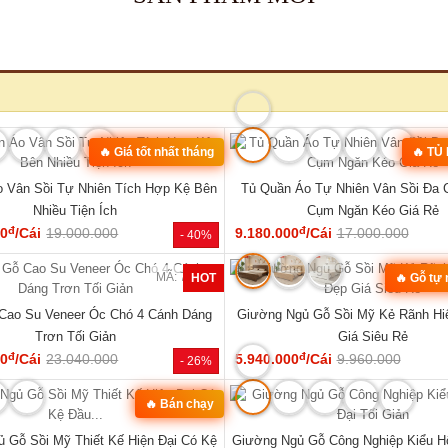
MÃ: 3431
hế Đối Lớn Gỗ Gõ Đỏ Tựa Lưng Nan
Tủ Quần Áo Hiện Đại Gỗ Công Nghi
Hiện Đại Đẹp
Đẹp Giá Rẻ...
đ
đ
00
/Bộ
43.360.000
6.050.000
/Cái
8.400.000
- 23%
SẢN PHẨM MỚI