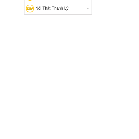
Nội Thất Thanh Lý
G THANH LÝ
🔥 Bán chạy 2026