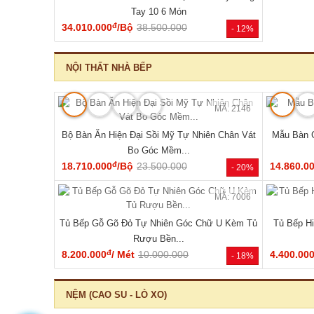
🔥 Mẫu bán chạy
MÃ: 2168
Tủ Đựng Đồ Nhỏ Vân Sồi Hiện Đại Tối Giản Mới
Tủ Quần Áo
Giá Rẻ
đ
4.320.000
/Cái
4.200.000
11.340.0
- -3%
HOT