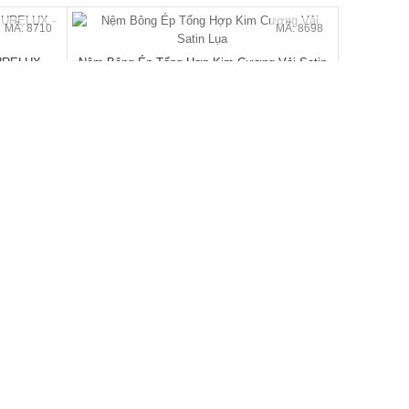
MÃ: 2079
MÃ: 2148
ện Đại Đẹp
Giường Ngủ Sồi Tự Nhiên Chân Thấp Hiện Đại
Bo Góc Sang...
đ
17.820.000
/Cái
25.800.000
- 40%
- 31%