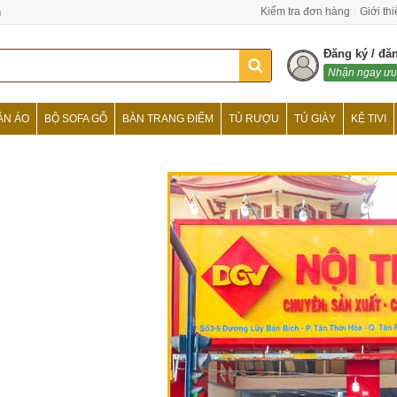
n
Kiểm tra đơn hàng
Giới th
Đăng ký / đă
Nhận ngay ưu
ẦN ÁO
BỘ SOFA GỖ
BÀN TRANG ĐIỂM
TỦ RƯỢU
TỦ GIÀY
KỆ TIVI