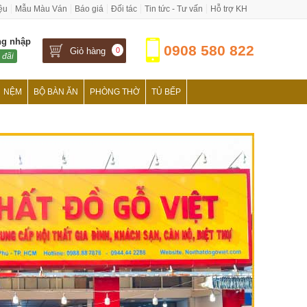
iệu
Mẫu Màu Ván
Báo giá
Đối tác
Tin tức - Tư vấn
Hỗ trợ KH
ng nhập
0908 580 822
Giỏ hàng
0
 đãi
NỆM
BỘ BÀN ĂN
PHÒNG THỜ
TỦ BẾP
›