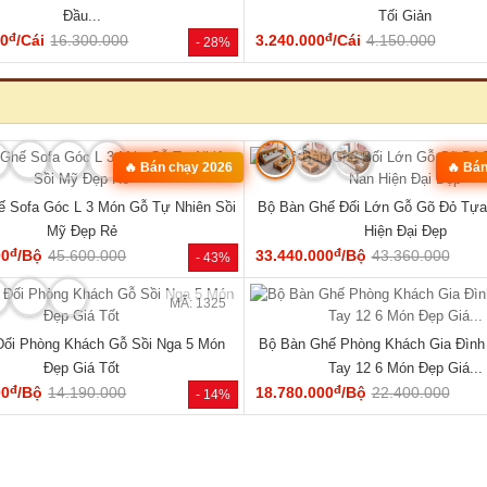
MÃ: 1853
óc L Gỗ Óc Chó 100% Vân Đẹp Hiện
Bộ Bàn Ăn Gỗ Óc Chó Tự Nhiên 1
Đại Tay Tựa Lớn
Century Bo Góc Mềm Mạ
đ
đ
00
/Bộ
111.170.000
48.600.000
/Cái
62.000.000
- 31%