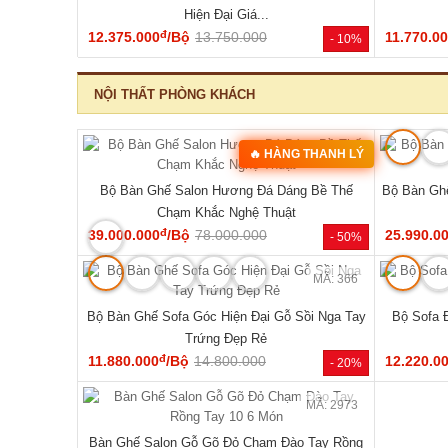
‹
MÃ: 2344
MÃ: 1854
hó Cấu Trúc
Mẫu Sofa Phòng Khách Gỗ Sồi Mỹ Tựa Nan
Bộ Sofa G
Hiện Đại Mới Giá Rẻ
đ
41.140.000
/Bộ
54.810.000
76.470.0
- 34%
- 25%
NỘI THẤT PHÒNG NGỦ