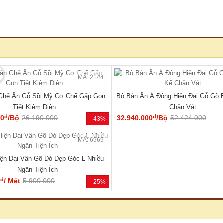
🔥 Giá tốt nhất tháng
🔥 TỦ
MÃ: 2137
 Vân Sồi Tự Nhiên Tích Hợp Kệ Bên
Tủ Quần Áo Tự Nhiên Vân Sồi Đa
Nhiều Tiện Ích
Cụm Ngăn Kéo Giá Rẻ
đ
đ
00
/Cái
19.000.000
9.180.000
/Cái
17.000.000
- 40%
HOT
🔥 Gỗ tự