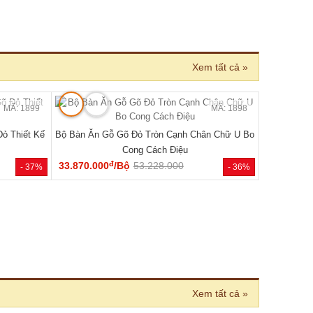
 BÁN CHẠY
MÃ: 2033
MÃ: 2686
 Cánh Kèm
Tủ Quần Áo Hiện Đại Gỗ Công Nghiệp Màu Nâu
Đẹp Giá Rẻ...
đ
6.050.000
/Cái
8.400.000
- 46%
- 28%
 nhiên 100%