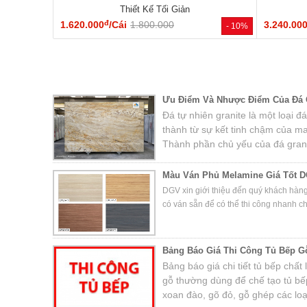
Thiết Kế Tối Giản
đ
1.620.000
/Cái
1.800.000
3.240.00
- 10%
Ưu Điểm Và Nhược Điểm Của Đá Ố
Đá tự nhiên granite là một loại
thành từ sự kết tinh chậm của m
Thành phần chủ yếu của đá grani
fenspat, mica và một số khoáng 
Màu Ván Phủ Melamine Giá Tốt D
DGV xin giới thiệu đến quý khách hàn
có ván sẵn để có thể thi công nhanh c
Bảng Báo Giá Thi Công Tủ Bếp G
Bảng báo giá chi tiết tủ bếp chất
gỗ thường dùng để chế tạo tủ bếp
xoan đào, gõ đỏ, gỗ ghép các loạ