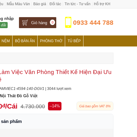
iệu
Mẫu Màu Ván
Báo giá
Đối tác
Tin tức - Tư vấn
Hỗ trợ KH
ng nhập
0933 444 788
Giỏ hàng
0
 đãi
NỆM
BỘ BÀN ĂN
PHÒNG THỜ
TỦ BẾP
àm Việc Văn Phòng Thiết Kế Hiện Đại Ưu
ẻ
AMVIEC1-4594-140-DGV1
| 3044 lượt xem
Nội Thất Đồ Gỗ Việt
0
/Cái
đ
4.730.000
--14%
Giá bao gồm VAT 8%
h sản phẩm