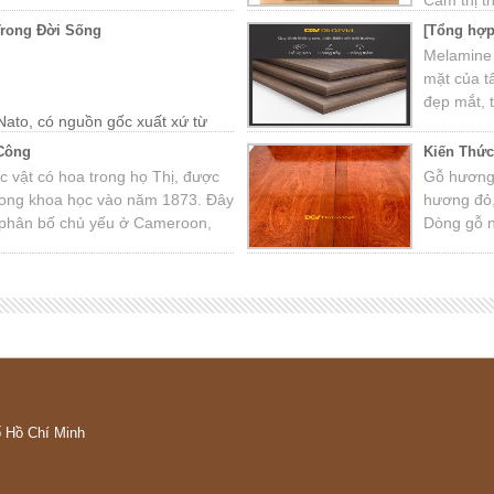
Cẩm thị th
nước Đôn
Trong Đời Sống
[Tổng hợp
vùng nhiề
Melamine 
Nguyên. T
mặt của t
cao trong
đẹp mắt, t
Nato, có nguồn gốc xuất xứ từ
ng miền Trung Việt Nam như
 Công
Kiến Thứ
c vật có hoa trong họ Thị, được
Gỗ hương 
 trong khoa học vào năm 1873. Đây
hương đỏ
i, phân bố chủ yếu ở Cameroon,
Dòng gỗ 
ria. Tên thường gọi là mun
như Việt 
hi, gỗ mun Benin.
ố Hồ Chí Minh