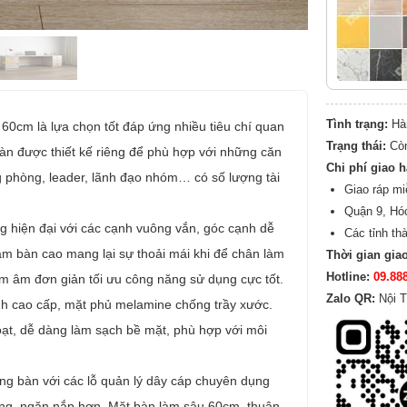
Tình trạng:
Hà
 60cm là lựa chọn tốt đáp ứng nhiều tiêu chí quan
Trạng thái:
Cò
Bàn được thiết kế riêng để phù hợp với những căn
Chi phí giao 
g phòng, leader, lãnh đạo nhóm… có số lượng tài
Giao ráp mi
Quận 9, Hó
ng hiện đại với các cạnh vuông vắn, góc cạnh dễ
Các tỉnh th
ầm bàn cao mang lại sự thoải mái khi để chân làm
Thời gian gia
Hotline:
09.88
m âm đơn giản tối ưu công năng sử dụng cực tốt.
Zalo QR:
Nội T
nh cao cấp, mặt phủ melamine chống trầy xước.
oạt, dễ dàng làm sạch bề mặt, phù hợp với môi
ng bàn với các lỗ quản lý dây cáp chuyên dụng
ng, ngăn nắp hơn. Mặt bàn làm sâu 60cm, thuận