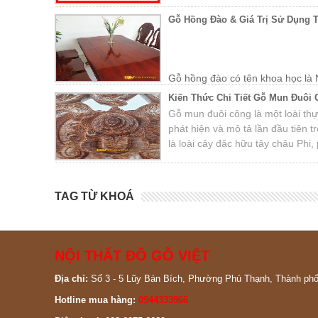
Gỗ Hồng Đào & Giá Trị Sử Dụng 
Gỗ hồng đào có tên khoa học là 
Tây Nguyên, Đắk Lắk. Cây gỗ được trồng nhiều ở các vù
Kiến Thức Chi Tiết Gỗ Mun Đuôi
Khánh Hòa, Phú Yên, Lào, Campuchia…
Gỗ mun đuôi công là một loài thự
phát hiện và mô tả lần đầu tiên
là loài cây đặc hữu tây châu Ph
cộng hòa Trung Phi, Congo, Nige
Gabon, mun châu Phi, mun Tây P
TAG TỪ KHOÁ
NỘI THẤT ĐỒ GỖ VIỆT
Địa chỉ:
Số 3 - 5 Lũy Bán Bích, Phường Phú Thạnh, Thành ph
Hotline mua hàng:
0944333966