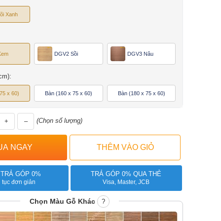
õi Xanh
Kem
DGV2 Sồi
DGV3 Nâu
cm):
75 x 60)
Bàn (160 x 75 x 60)
Bàn (180 x 75 x 60)
(Chọn số lượng)
+
–
 TRẢ GÓP 0%
TRẢ GÓP 0% QUA THẺ
 tục đơn giản
Visa, Master, JCB
Chọn Màu Gỗ Khác
?