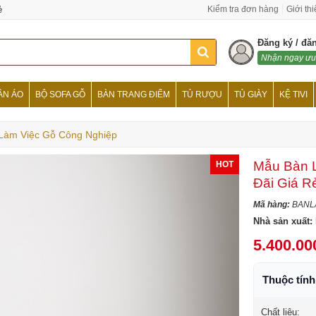
ẻ
Kiểm tra đơn hàng
Giới th
Đăng ký / đă
Nhận ngay ưu
ẦN ÁO
BỘ SOFA GỖ
BÀN TRANG ĐIỂM
TỦ RƯỢU
TỦ GIÀY
KỆ TIVI
Làm Việc Gỗ Công Nghiệp
Mẫu Bàn L
HOT
Đãi Giá R
Mã hàng:
BANL
Nhà sản xuất:
5.400.00
Thuộc tín
Chất liệu: