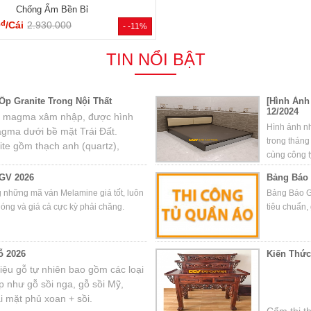
Chống Ẩm Bền Bỉ
đ
0
/Cái
2.930.000
- -11%
TIN NỔI BẬT
p Granite Trong Nội Thất
[Hình Ảnh
12/2024
 đá magma xâm nhập, được hình
Hình ảnh n
agma dưới bề mặt Trái Đất.
trong tháng
te gồm thạch anh (quartz),
cùng công t
chất phụ khác.
GV 2026
Bảng Báo 
g những mã ván Melamine giá tốt, luôn
Bảng Báo G
hóng và giá cả cực kỳ phải chăng.
tiêu chuẩn, 
ỗ 2026
Kiến Thứ
 liệu gỗ tự nhiên bao gồm các loại
 như gỗ sồi nga, gỗ sồi Mỹ,
i mặt phủ xoan + sồi.