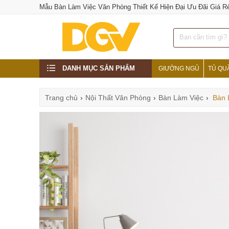
Mẫu Bàn Làm Việc Văn Phòng Thiết Kế Hiện Đại Ưu Đãi Giá R
DANH MỤC SẢN PHẨM
GIƯỜNG NGỦ
TỦ QU
Trang chủ
›
Nội Thất Văn Phòng
›
Bàn Làm Việc
›
Bàn 