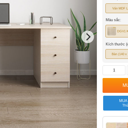
Ván MDF L
Màu sắc:
DGV1 
Kích thước (
Bàn (140 x 
MUA
Thủ