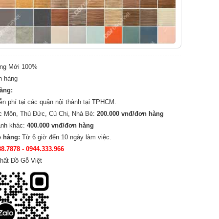
ng Mới 100%
n hàng
hàng:
ễn phí tại các quận nội thành tại TPHCM.
c Môn, Thủ Đức, Củ Chi, Nhà Bè:
200.000 vnđ/đơn hàng
ành khác:
400.000 vnđ/đơn hàng
o hàng:
Từ 6 giờ đến 10 ngày làm việc.
88.7878
- 0944.333.966
hất Đồ Gỗ Việt