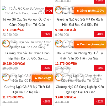
- 28%
21.600.000
HOT
🔥 Gỗ tự nhiên 100%
MÃ: 7285
MÃ: 2079
Tủ Áo Gỗ Cao Su Veneer Óc Chó 4
Giường Ngủ Gỗ Sồi Mỹ Kẻ Rãnh
Cánh Dáng Trơn Tối Giản
Hiện Đại Đẹp Giá Siêu Rẻ
đ
đ
17.110.000
/Cái
5.940.000
/Cái
- 26%
- 40%
23.040.000
9.960.000
🔥 Combo giường tủ
MÃ: 2148
MÃ: 2034
Giường Ngủ Sồi Tự Nhiên Chân
Bộ Giường Tủ Phòng Ngủ Gỗ Tự
Thấp Hiện Đại Bo Góc Sang...
Nhiên Vân Sồi Hiện Đại Giá...
đ
đ
19.220.000
/Cái
12.375.000
/Bộ
- 33%
- 10%
28.500.000
13.750.000
🔥 Bán chạy
MÃ: 7723
MÃ: 6037
Giường Ngủ Gỗ Sồi Mỹ Thiết Kế
Giường Ngủ Gỗ Công Nghiệp Kiểu
Hiện Đại Có Kệ Đầu...
Hộp Hiện Đại Tối Giản
đ
đ
11.770.000
/Cái
3.240.000
/Cái
- 28%
- 22%
16.300.000
4.150.000