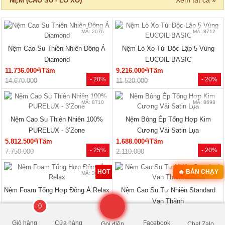
NỆM (CAO SU - LÒ XO)
MÃ: 2076
MÃ: 8712
Nệm Cao Su Thiên Nhiên Đông Á
Nệm Lò Xo Túi Độc Lập 5 Vùng
Diamond
EUCOIL BASIC
đ
đ
11.736.000
/Tấm
9.216.000
/Tấm
- 20%
- 20%
14.670.000
11.520.000
MÃ: 8710
MÃ: 8698
Nệm Cao Su Thiên Nhiên 100%
Nệm Bông Ép Tổng Hợp Kim
PURELUX - 3’Zone
Cương Vải Satin Lụa
đ
đ
5.812.500
/Tấm
1.688.000
/Tấm
- 25%
- 20%
7.750.000
2.110.000
HOT
🔥 BÁN CHẠY
MÃ: 3074
MÃ: 3222
Nệm Foam Tổng Hợp Đông Á Relax
Nệm Cao Su Tự Nhiên Standard
Vạn Thành
0
đ
đ
1.464.000
/Tấm
5.368.000
/Tấm
- 20%
- 20%
1.830.000
6.710.000
Giỏ hàng
Cửa hàng
Facebook
Gọi điện
Chat Zalo