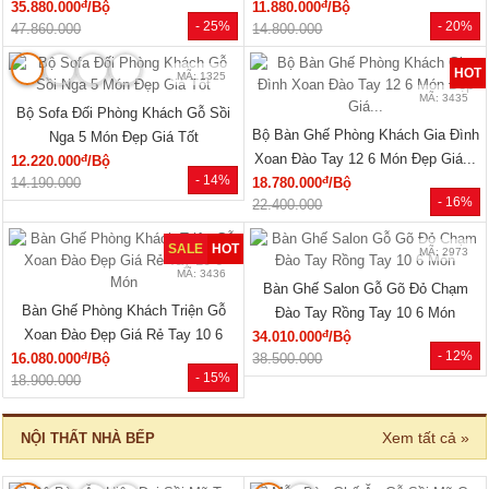
đ
đ
35.880.000
/Bộ
11.880.000
/Bộ
- 25%
- 20%
47.860.000
14.800.000
HOT
MÃ: 1325
MÃ: 3435
Bộ Sofa Đối Phòng Khách Gỗ Sồi
Bộ Bàn Ghế Phòng Khách Gia Đình
Nga 5 Món Đẹp Giá Tốt
Xoan Đào Tay 12 6 Món Đẹp Giá...
đ
12.220.000
/Bộ
- 14%
đ
14.190.000
18.780.000
/Bộ
- 16%
22.400.000
SALE
HOT
MÃ: 2973
MÃ: 3436
Bàn Ghế Salon Gỗ Gõ Đỏ Chạm
Bàn Ghế Phòng Khách Triện Gỗ
Đào Tay Rồng Tay 10 6 Món
Xoan Đào Đẹp Giá Rẻ Tay 10 6
đ
34.010.000
/Bộ
- 12%
đ
16.080.000
/Bộ
Món
38.500.000
- 15%
18.900.000
Xem tất cả »
NỘI THẤT NHÀ BẾP