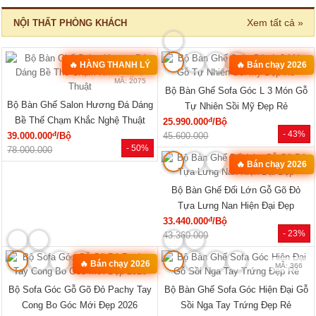
Xem tất cả »
NỘI THẤT PHÒNG KHÁCH
🔥 HÀNG THANH LÝ
🔥 Bán chạy 2026
MÃ: 2582
MÃ: 2075
Bộ Bàn Ghế Sofa Góc L 3 Món Gỗ
Bộ Bàn Ghế Salon Hương Đá Dáng
Tự Nhiên Sồi Mỹ Đẹp Rẻ
Bề Thế Chạm Khắc Nghệ Thuật
đ
25.990.000
/Bộ
- 43%
đ
39.000.000
/Bộ
45.600.000
- 50%
78.000.000
🔥 Bán chạy 2026
MÃ: 3431
Bộ Bàn Ghế Đối Lớn Gỗ Gõ Đỏ
Tựa Lưng Nan Hiện Đại Đẹp
đ
33.440.000
/Bộ
- 23%
43.360.000
🔥 Bán chạy 2026
MÃ: 8427
MÃ: 366
Bộ Sofa Góc Gỗ Gõ Đỏ Pachy Tay
Bộ Bàn Ghế Sofa Góc Hiện Đại Gỗ
Cong Bo Góc Mới Đẹp 2026
Sồi Nga Tay Trứng Đẹp Rẻ