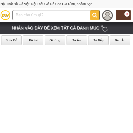
Nội Thất Đồ Gỗ Việt, Nội Thất Giá Rẻ Cho Gia Đình, Khách Sạn
0
NHẤN VÀO ĐÂY ĐỂ XEM TẤT CẢ DANH MỤC
Sofa Gỗ
Kệ tivi
Giường
Tủ Áo
Tủ Bếp
Bàn Ăn