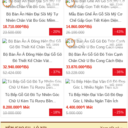
MÃ: 2146
MÃ: 2144
Bộ Bàn Ăn Hiện Đại Sồi Mỹ Tự
Mẫu Bàn Ghế Ăn Gỗ Sồi Mỹ Cơ
Nhiên Chân Vát Bo Góc Mềm...
Chế Gấp Gọn Tiết Kiệm Diện...
đ
đ
18.710.000
/Bộ
14.860.000
/Bộ
- 20%
- 43%
23.500.000
26.190.000
MÃ: 1899
MÃ: 1898
Bộ Bàn Ăn Á Đông Hiện Đại Gỗ Gõ
Bộ Bàn Ăn Gỗ Gõ Đỏ Tròn Cạnh
Đỏ Thiết Kế Chân Vát...
Chân Chữ U Bo Cong Cách Điệu
đ
đ
32.940.000
/Bộ
33.870.000
/Bộ
- 37%
- 36%
52.424.000
53.228.000
MÃ: 7006
MÃ: 6969
Tủ Bếp Gỗ Gõ Đỏ Tự Nhiên Góc
Tủ Bếp Hiện Đại Vân Gõ Đỏ Đẹp
Chữ U Kèm Tủ Rượu Bền...
Góc L Nhiều Ngăn Tiện Ích
đ
đ
8.200.000
/ Mét
4.400.000
/ Mét
- 18%
- 25%
10.000.000
5.900.000
Xem tất cả »