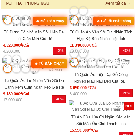
Xem tất cả »
NỘI THẤT PHÒNG NGỦ
🔥 Mẫu bán chạy
🔥 Giá tốt nhất tháng
MÃ: 2168
MÃ: 2137
Tủ Đựng Đồ Nhỏ Vân Sồi Hiện Đại
Tủ Quần Áo Vân Sồi Tự Nhiên Tích
Tối Giản Mới Giá Rẻ
Hợp Kệ Bên Nhiều Tiện Ích
đ
đ
4.320.000
/Cái
11.340.000
/Cái
- -3%
- 40%
4.200.000
19.000.000
🔥 TỦ BÁN CHẠY
MÃ: 2686
MÃ: 2033
Tủ Quần Áo Hiện Đại Gỗ Công
Tủ Quần Áo Tự Nhiên Vân Sồi Đa
Nghiệp Màu Nâu Đẹp Giá Rẻ...
Cánh Kèm Cụm Ngăn Kéo Giá Rẻ
đ
6.050.000
/Cái
- 28%
đ
9.180.000
/Cái
8.400.000
- 46%
17.000.000
HOT
MÃ: 7288
Tủ Áo Cửa Lùa Có Ngăn Kéo Vân
Sồi Màu Óc Chó Thanh Lịch
đ
15.550.000
/Cái