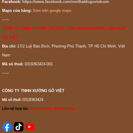
Facebook:
https://www.facebook.com/noithatdogovietcom
Maps cửa hàng:
Xem trên google maps
------
CÔNG TY TNHH XƯỞNG GỖ VIỆT – CHI NHÁNH XƯỞNG SẢN XUẤT
GỖ VIỆT
Địa chỉ:
17/2 Luỹ Bán Bích, Phường Phú Thạnh, TP Hồ Chí Minh, Việt
Nam
Mã số thuế:
0319363424-001
------
CÔNG TY TNHH XƯỞNG GỖ VIỆT
0319363424
Mã số thuế:
Liên hệ hợp tác:
0988887878 - 0944442288