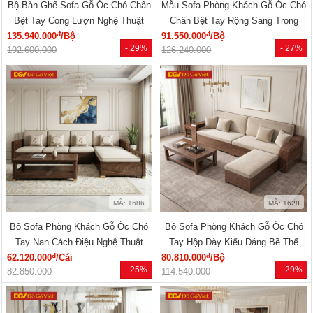
Bộ Bàn Ghế Sofa Gỗ Óc Chó Chân
Mẫu Sofa Phòng Khách Gỗ Óc Chó
Bệt Tay Cong Lượn Nghệ Thuật
Chân Bệt Tay Rộng Sang Trọng
đ
đ
135.940.000
/Bộ
91.550.000
/Bộ
- 29%
- 27%
192.600.000
126.240.000
MÃ: 1686
MÃ: 1628
Bộ Sofa Phòng Khách Gỗ Óc Chó
Bộ Sofa Phòng Khách Gỗ Óc Chó
Tay Nan Cách Điệu Nghệ Thuật
Tay Hộp Dày Kiểu Dáng Bề Thế
đ
đ
62.120.000
/Cái
80.810.000
/Bộ
- 25%
- 29%
82.850.000
114.540.000