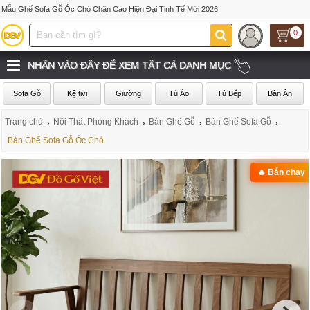
Mẫu Ghế Sofa Gỗ Óc Chó Chân Cao Hiện Đại Tinh Tế Mới 2026
0
NHẤN VÀO ĐÂY ĐỂ XEM TẤT CẢ DANH MỤC
Sofa Gỗ
Kệ tivi
Giường
Tủ Áo
Tủ Bếp
Bàn Ăn
Trang chủ
›
Nội Thất Phòng Khách
›
Bàn Ghế Gỗ
›
Bàn Ghế Sofa Gỗ
›
Bàn Ghế Sofa Gỗ Óc Chó
🔥 Bán chạy