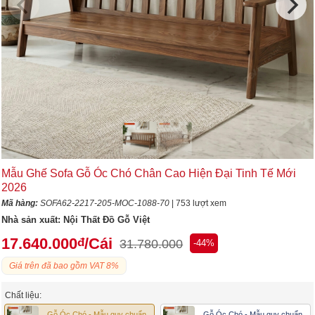
Mẫu Ghế Sofa Gỗ Óc Chó Chân Cao Hiện Đại Tinh Tế Mới
2026
Mã hàng:
SOFA62-2217-205-MOC-1088-70
| 753 lượt xem
Nhà sản xuất:
Nội Thất Đồ Gỗ Việt
17.640.000
/Cái
đ
31.780.000
-44%
Giá trên đã bao gồm VAT 8%
Chất liệu:
Gỗ Óc Chó - Mẫu quy chuẩn
Gỗ Óc Chó - Mẫu quy chuẩn