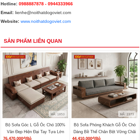
Hotline:
0988887878
- 0944333966
Email:
lienhe@noithatdogoviet.com
Website:
www.noithatdogoviet.com
SẢN PHẨM LIÊN QUAN
MÃ: 1853
MÃ: 2373
Bộ Sofa Góc L Gỗ Óc Chó 100%
Bộ Sofa Phòng Khách Gỗ Óc Chó
Vân Đẹp Hiện Đại Tay Tựa Lớn
Dáng Bề Thế Chân Bệt Vững Chãi
đ
đ
76.470.000
/Bộ
44.410.000
/Bộ