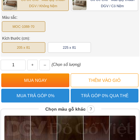
DGV / Không Nệm
DGV / Có Nệm
Màu sắc:
MOC-1088-70
Kích thước (cm):
205 x 81
225 x 81
(Chọn số lượng)
+
–
MUA TRẢ GÓP 0%
TRẢ GÓP 0% QUA THẺ
Chọn màu gỗ khác
?