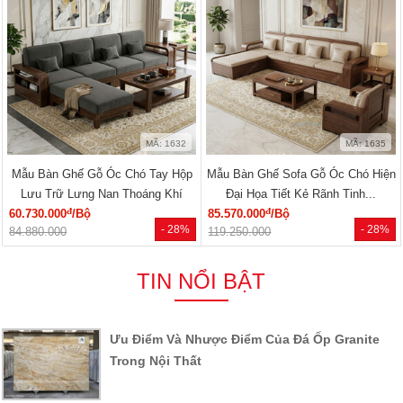
MÃ: 1632
MÃ: 1635
Mẫu Bàn Ghế Gỗ Óc Chó Tay Hộp
Mẫu Bàn Ghế Sofa Gỗ Óc Chó Hiện
Lưu Trữ Lưng Nan Thoáng Khí
Đại Họa Tiết Kẻ Rãnh Tinh...
đ
đ
60.730.000
/Bộ
85.570.000
/Bộ
- 28%
- 28%
84.880.000
119.250.000
TIN NỔI BẬT
Ưu Điểm Và Nhược Điểm Của Đá Ốp Granite
Trong Nội Thất