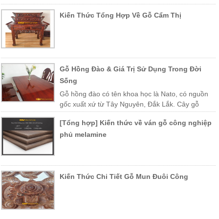
Kiến Thức Tổng Hợp Về Gỗ Cẩm Thị
Gỗ Hồng Đào & Giá Trị Sử Dụng Trong Đời
Sống
Gỗ hồng đào có tên khoa học là Nato, có nguồn
gốc xuất xứ từ Tây Nguyên, Đắk Lắk. Cây gỗ
được trồng nhiều ở các vùng miền Trung Việt Nam như Khánh Hòa,
[Tổng hợp] Kiến thức về ván gỗ công nghiệp
Phú Yên, Lào, Campuchia…
phủ melamine
Kiến Thức Chi Tiết Gỗ Mun Đuôi Công