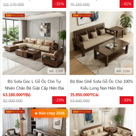
- 31%
- 41%
111.170.000
75.150.000
MÃ: 2289
MÃ: 2288
Bộ Sofa Góc L Gỗ Óc Chó Tự
Bộ Bàn Ghế Sofa Gỗ Óc Chó 100%
Nhiên Chân Bệ Giật Cấp Hiện Đại
Kiểu Lưng Nan Hiện Đại
đ
đ
63.180.000
/Bộ
35.850.000
/Cái
- 23%
- 33%
82.000.000
53.640.000
🔥 Bán chạy 2026