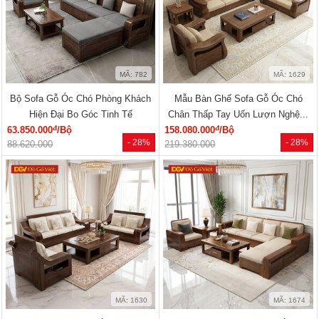
MÃ: 782
MÃ: 1629
Bộ Sofa Gỗ Óc Chó Phòng Khách
Mẫu Bàn Ghế Sofa Gỗ Óc Chó
Hiện Đại Bo Góc Tinh Tế
Chân Thấp Tay Uốn Lượn Nghệ...
đ
đ
63.850.000
/Bộ
158.080.000
/Bộ
- 28%
- 28%
88.620.000
219.380.000
MÃ: 1630
MÃ: 1674