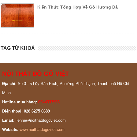
Kiến Thức Tổng Hợp Về Gỗ Hương Đá
TAG TỪ KHOÁ
NỘI THẤT ĐỒ GỖ VIỆT
Địa chỉ:
Số 3 - 5 Lũy Bán Bích, Phường Phú Thạnh, Thành phố Hồ Chí
Minh
Hotline mua hàng:
0944333966
Điện thoại: 028 6275 6689
Email:
lienhe@noithatdogoviet.com
Website:
www.noithatdogoviet.com