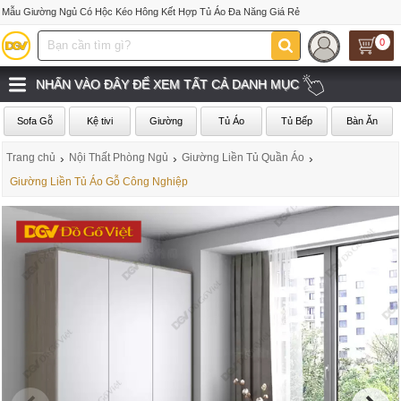
Mẫu Giường Ngủ Có Hộc Kéo Hông Kết Hợp Tủ Áo Đa Năng Giá Rẻ
0
NHẤN VÀO ĐÂY ĐỂ XEM TẤT CẢ DANH MỤC
Sofa Gỗ
Kệ tivi
Giường
Tủ Áo
Tủ Bếp
Bàn Ăn
Trang chủ
›
Nội Thất Phòng Ngủ
›
Giường Liền Tủ Quần Áo
›
Giường Liền Tủ Áo Gỗ Công Nghiệp