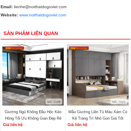
Email:
lienhe@noithatdogoviet.com
Website:
www.noithatdogoviet.com
SẢN PHẨM LIÊN QUAN
MÃ: 2186
MÃ: 7645
Giường Ngủ Không Đầu Hộc Kéo
Mẫu Giường Liền Tủ Màu Xám Có
Hông Tối Ưu Không Gian Đẹp Rẻ
Kệ Trang Trí Nhỏ Gọn Giá Tốt
Giá liên hệ
Giá liên hệ