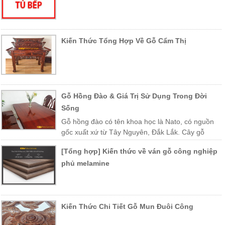
Kiến Thức Tổng Hợp Về Gỗ Cẩm Thị
Gỗ Hồng Đào & Giá Trị Sử Dụng Trong Đời
Sống
Gỗ hồng đào có tên khoa học là Nato, có nguồn
gốc xuất xứ từ Tây Nguyên, Đắk Lắk. Cây gỗ
được trồng nhiều ở các vùng miền Trung Việt Nam như Khánh Hòa,
[Tổng hợp] Kiến thức về ván gỗ công nghiệp
Phú Yên, Lào, Campuchia…
phủ melamine
Kiến Thức Chi Tiết Gỗ Mun Đuôi Công