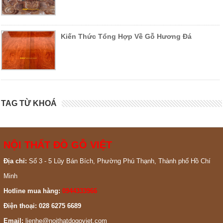
Kiến Thức Tổng Hợp Về Gỗ Hương Đá
TAG TỪ KHOÁ
NỘI THẤT ĐỒ GỖ VIỆT
Địa chỉ:
Số 3 - 5 Lũy Bán Bích, Phường Phú Thạnh, Thành phố Hồ Chí
Minh
Hotline mua hàng:
0944333966
Điện thoại: 028 6275 6689
Email:
lienhe@noithatdogoviet.com