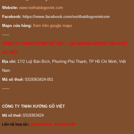
Website:
www.noithatdogoviet.com
Facebook:
https://www.facebook.com/noithatdogovietcom
Maps cửa hàng:
Xem trên google maps
------
CÔNG TY TNHH XƯỞNG GỖ VIỆT – CHI NHÁNH XƯỞNG SẢN XUẤT
GỖ VIỆT
Địa chỉ:
17/2 Luỹ Bán Bích, Phường Phú Thạnh, TP Hồ Chí Minh, Việt
Nam
Mã số thuế:
0319363424-001
------
CÔNG TY TNHH XƯỞNG GỖ VIỆT
0319363424
Mã số thuế:
Liên hệ hợp tác:
0988887878 - 0944442288