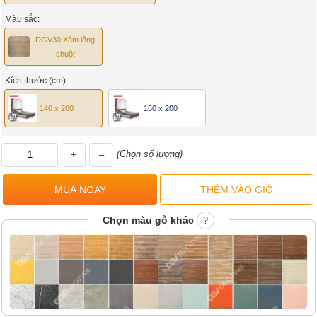
Màu sắc:
DGV30 Xám lông
chuột
Kích thước (cm):
140 x 200
160 x 200
(Chọn số lượng)
+
–
Chọn màu gỗ khác
?