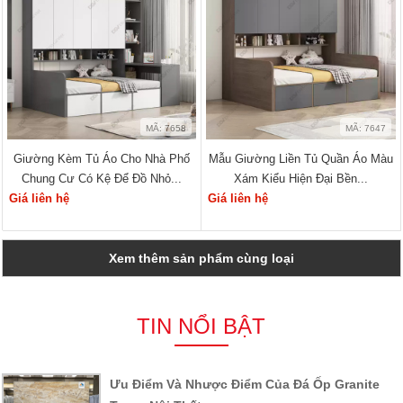
MÃ: 7658
MÃ: 7647
Giường Kèm Tủ Áo Cho Nhà Phố
Mẫu Giường Liền Tủ Quần Áo Màu
Chung Cư Có Kệ Để Đồ Nhỏ...
Xám Kiểu Hiện Đại Bền...
Giá liên hệ
Giá liên hệ
Xem thêm sản phẩm cùng loại
TIN NỔI BẬT
Ưu Điểm Và Nhược Điểm Của Đá Ốp Granite