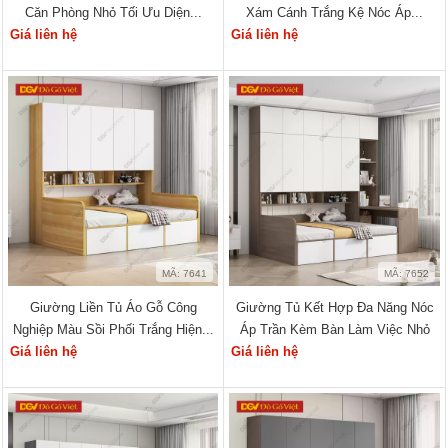
Căn Phòng Nhỏ Tối Ưu Diện...
Xám Cánh Trắng Kệ Nóc Áp...
Giá liên hệ
Giá liên hệ
MÃ: 7641
MÃ: 7652
Giường Liền Tủ Áo Gỗ Công
Giường Tủ Kết Hợp Đa Năng Nóc
Nghiệp Màu Sồi Phối Trắng Hiện...
Áp Trần Kèm Bàn Làm Việc Nhỏ
Giá liên hệ
Giá liên hệ