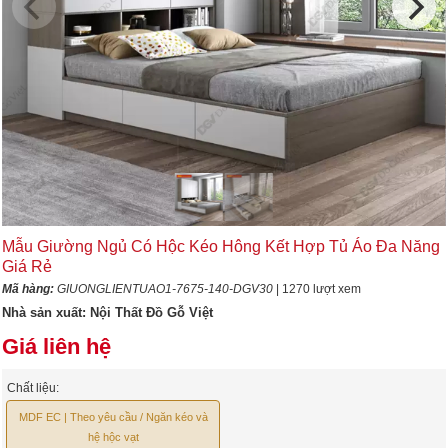
Mẫu Giường Ngủ Có Hộc Kéo Hông Kết Hợp Tủ Áo Đa Năng
Giá Rẻ
Mã hàng:
GIUONGLIENTUAO1-7675-140-DGV30
| 1270 lượt xem
Nhà sản xuất:
Nội Thất Đồ Gỗ Việt
Giá liên hệ
Chất liệu:
MDF EC | Theo yêu cầu / Ngăn kéo và
hệ hộc vạt