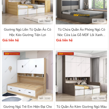
MÃ: 7643
MÃ: 2194
Giường Ngủ Liền Tủ Quần Áo Có
Tủ Chứa Quần Áo Phòng Ngủ Có
Hộc Kéo Giường Tiện Lợi
Nóc Cửa Lùa Gỗ MDF Lõi Xanh...
Giá liên hệ
Giá liên hệ
MÃ: 2193
MÃ: 7653
Giường Ngủ Trẻ Em Hiện Đại Cho
Tủ Quần Áo Kèm Giường Ngủ Màu