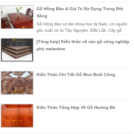
Gỗ Hồng Đào & Giá Trị Sử Dụng Trong Đời
Sống
Gỗ hồng đào có tên khoa học là Nato, có nguồn
gốc xuất xứ từ Tây Nguyên, Đắk Lắk. Cây gỗ
được trồng nhiều ở các vùng miền Trung Việt Nam như Khánh Hòa,
[Tổng hợp] Kiến thức về ván gỗ công nghiệp
Phú Yên, Lào, Campuchia…
phủ melamine
Kiến Thức Chi Tiết Gỗ Mun Đuôi Công
Kiến Thức Tổng Hợp Về Gỗ Hương Đá