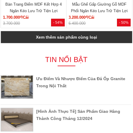
Bàn Trang Điểm MDF Kết Hợp 4
Mẫu Ghế Gấp Giường Gỗ MDF
Ngăn Kéo Lưu Trữ Tiện Lợi
Phối Ngăn Kéo Lưu Trữ Tiện Lợi
đ
đ
1.700.000
/Cái
3.200.000
/Cái
- 54%
- 50%
3.700.000
6.400.000
Xem thêm sản phẩm cùng loại
TIN NỔI BẬT
Ưu Điểm Và Nhược Điểm Của Đá Ốp Granite
Trong Nội Thất
[Hình Ảnh Thực Tế] Sản Phẩm Giao Hàng
Thành Công Tháng 12/2024