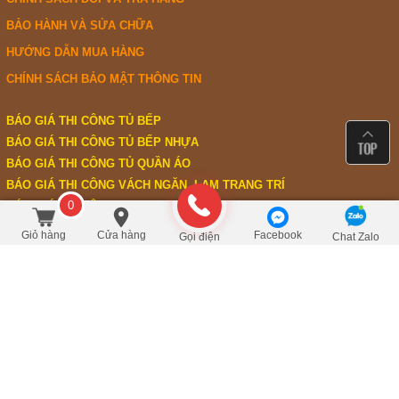
BẢO HÀNH VÀ SỬA CHỮA
HƯỚNG DẪN MUA HÀNG
CHÍNH SÁCH BẢO MẬT THÔNG TIN
BÁO GIÁ THI CÔNG TỦ BẾP
BÁO GIÁ THI CÔNG TỦ BẾP NHỰA
BÁO GIÁ THI CÔNG TỦ QUẦN ÁO
BÁO GIÁ THI CÔNG VÁCH NGĂN, LAM TRANG TRÍ
0
BÁO GIÁ THI CÔNG TAY VỊN, MẶT CẦU THANG
4.500.000
/Cái
đ
Đặt mua
9.000.000
BÁO GIÁ THI CÔNG SOFA NỆM
Giỏ hàng
Cửa hàng
Facebook
Gọi điện
Chat Zalo
------