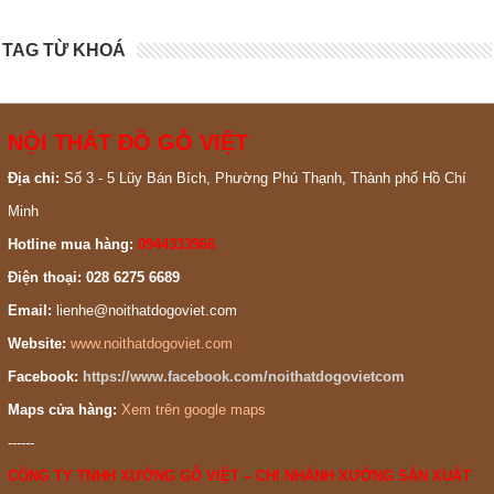
TAG TỪ KHOÁ
NỘI THẤT ĐỒ GỖ VIỆT
Địa chỉ:
Số 3 - 5 Lũy Bán Bích, Phường Phú Thạnh, Thành phố Hồ Chí
Minh
Hotline mua hàng:
0944333966
Điện thoại: 028 6275 6689
Email:
lienhe@noithatdogoviet.com
Website:
www.noithatdogoviet.com
Facebook:
https://www.facebook.com/noithatdogovietcom
Maps cửa hàng:
Xem trên google maps
------
CÔNG TY TNHH XƯỞNG GỖ VIỆT – CHI NHÁNH XƯỞNG SẢN XUẤT