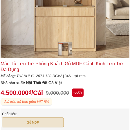
Mẫu Tủ Lưu Trữ Phòng Khách Gỗ MDF Cánh Kính Lưu Trữ
Đa Dụng
Mã hàng:
THANHLY1-2073-120-DGV2
| 346 lượt xem
Nhà sản xuất:
Nội Thất Đồ Gỗ Việt
4.500.000
/Cái
đ
9.000.000
-50%
Giá trên đã bao gồm VAT 8%
Chất liệu:
Gỗ MDF