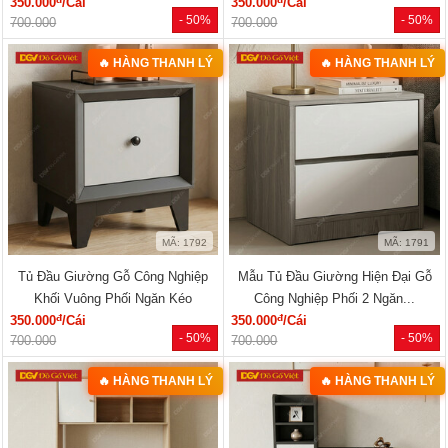
350.000
/Cái
350.000
/Cái
- 50%
- 50%
700.000
700.000
🔥 HÀNG THANH LÝ
🔥 HÀNG THANH LÝ
MÃ: 1792
MÃ: 1791
Tủ Đầu Giường Gỗ Công Nghiệp
Mẫu Tủ Đầu Giường Hiện Đại Gỗ
Khối Vuông Phối Ngăn Kéo
Công Nghiệp Phối 2 Ngăn...
đ
đ
350.000
/Cái
350.000
/Cái
- 50%
- 50%
700.000
700.000
🔥 HÀNG THANH LÝ
🔥 HÀNG THANH LÝ