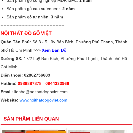
Sản phẩm gỗ công nghiệp MDF/MFC:
1 năm
Sản phẩm gỗ cao su Veneer:
2 năm
Sản phẩm gỗ tự nhiên:
3 năm
-------------------------------------------
NỘI THẤT ĐỒ GỖ VIỆT
Quận Tân Phú:
Số 3 - 5 Lũy Bán Bích, Phường Phú Thạnh, Thành
phố Hồ Chí Minh >>>
Xem Bản Đồ
Xưởng SX:
17/2 Luỹ Bán Bích, Phường Phú Thạnh, Thành phố Hồ
Chí Minh.
Điện thoại: 02862756689
Hotline:
0988887878
- 0944333966
Email:
lienhe@noithatdogoviet.com
Website:
www.noithatdogoviet.com
SẢN PHẨM LIÊN QUAN