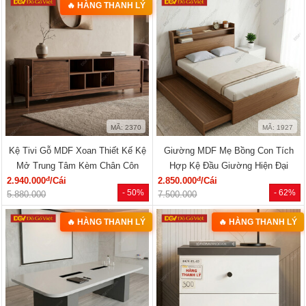
🔥 HÀNG THANH LÝ
MÃ: 2370
MÃ: 1927
Kệ Tivi Gỗ MDF Xoan Thiết Kế Kệ
Giường MDF Mẹ Bồng Con Tích
Mở Trung Tâm Kèm Chân Côn
Hợp Kệ Đầu Giường Hiện Đại
đ
đ
2.940.000
/Cái
2.850.000
/Cái
- 50%
- 62%
5.880.000
7.500.000
🔥 HÀNG THANH LÝ
🔥 HÀNG THANH LÝ