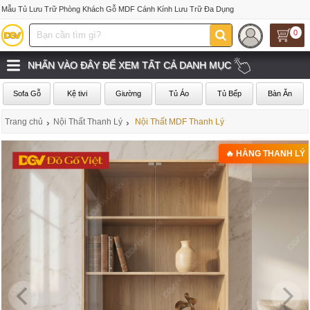
Mẫu Tủ Lưu Trữ Phòng Khách Gỗ MDF Cánh Kính Lưu Trữ Đa Dụng
0
NHẤN VÀO ĐÂY ĐỂ XEM TẤT CẢ DANH MỤC
Sofa Gỗ
Kệ tivi
Giường
Tủ Áo
Tủ Bếp
Bàn Ăn
Trang chủ
›
Nội Thất Thanh Lý
›
Nội Thất MDF Thanh Lý
🔥 HÀNG THANH LÝ