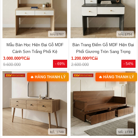
MÃ: 1787
MÃ: 1754
Mẫu Bàn Học Hiện Đại Gỗ MDF
Bàn Trang Điểm Gỗ MDF Hiện Đại
Cánh Sơn Trắng Phối Kệ
Phối Giương Tròn Sang Trọng
đ
đ
3.000.000
/Cái
1.200.000
/Cái
- 69%
- 54%
9.600.000
2.600.000
🔥 HÀNG THANH LÝ
🔥 HÀNG THANH LÝ
MÃ: 1749
MÃ: 1733