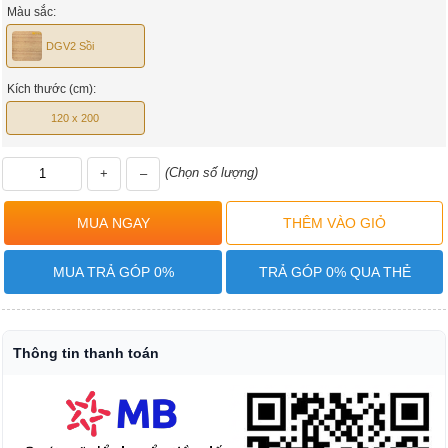
Màu sắc:
DGV2 Sồi
Kích thước (cm):
120 x 200
(Chọn số lượng)
+
–
MUA TRẢ GÓP 0%
TRẢ GÓP 0% QUA THẺ
Thông tin thanh toán