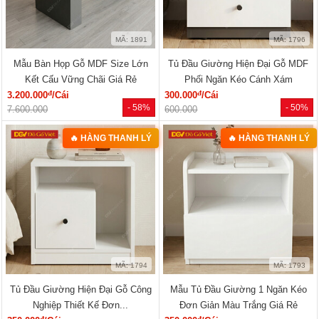
MÃ: 1891
MÃ: 1796
Mẫu Bàn Họp Gỗ MDF Size Lớn
Tủ Đầu Giường Hiện Đại Gỗ MDF
Kết Cấu Vững Chãi Giá Rẻ
Phối Ngăn Kéo Cánh Xám
đ
đ
3.200.000
/Cái
300.000
/Cái
- 58%
- 50%
7.600.000
600.000
🔥 HÀNG THANH LÝ
🔥 HÀNG THANH LÝ
MÃ: 1794
MÃ: 1793
Tủ Đầu Giường Hiện Đại Gỗ Công
Mẫu Tủ Đầu Giường 1 Ngăn Kéo
Nghiệp Thiết Kế Đơn...
Đơn Giản Màu Trắng Giá Rẻ
đ
đ