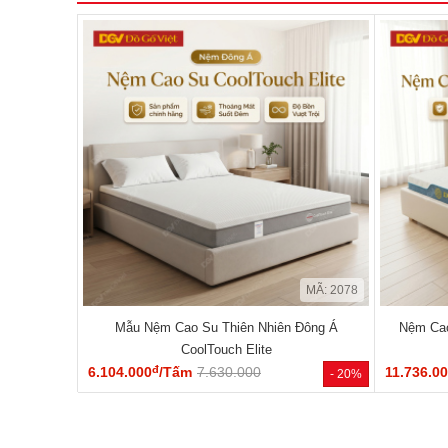
MÃ: 2078
Mẫu Nệm Cao Su Thiên Nhiên Đông Á
Nệm Cao
CoolTouch Elite
đ
6.104.000
/Tấm
7.630.000
11.736.0
- 20%