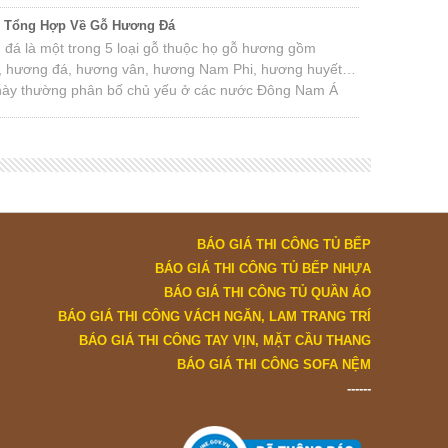
c Tổng Hợp Về Gỗ Hương Đá
đá là một trong 5 loại gỗ thuộc họ gỗ hương gồm
, hương đá, hương vân, hương Nam Phi, hương huyết…
này thường phân bố chủ yếu ở các nước Đông Nam Á
Nam, Lào, Campuchia, Thái Lan, Nam Phi, Ấn Độ…
BÁO GIÁ THI CÔNG TỦ BẾP
BÁO GIÁ THI CÔNG TỦ BẾP NHỰA
BÁO GIÁ THI CÔNG TỦ QUẦN ÁO
BÁO GIÁ THI CÔNG VÁCH NGĂN, LAM TRANG TRÍ
BÁO GIÁ THI CÔNG TAY VỊN, MẶT CẦU THANG
BÁO GIÁ THI CÔNG SOFA NỆM
------