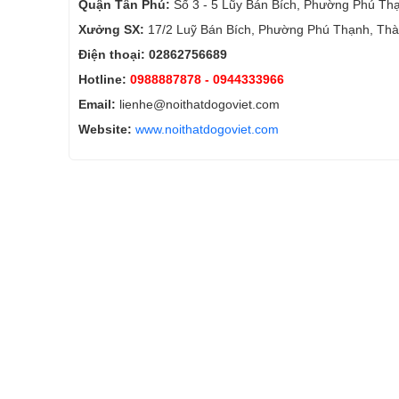
Quận Tân Phú:
Số 3 - 5 Lũy Bán Bích, Phường Phú Th
Xưởng SX:
17/2 Luỹ Bán Bích, Phường Phú Thạnh, Thà
Điện thoại: 02862756689
Hotline:
0988887878
- 0944333966
Email:
lienhe@noithatdogoviet.com
Website:
www.noithatdogoviet.com