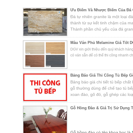
Ưu Điểm Và Nhược Điểm Của Đá Ố
Đá tự nhiên granite là một loại
thành từ sự kết tinh chậm của m
Thành phần chủ yếu của đá grani
fenspat, mica và một số khoáng 
Màu Ván Phủ Melamine Giá Tốt D
DGV xin giới thiệu đến quý khách hàn
có ván sẵn để có thể thi công nhanh c
Bảng Báo Giá Thi Công Tủ Bếp G
Bảng báo giá chi tiết tủ bếp chất
gỗ thường dùng để chế tạo tủ bếp
xoan đào, gõ đỏ, gỗ ghép các loạ
Gỗ Hồng Đào & Giá Trị Sử Dụng 
Gỗ hồng đào có tên khoa học là 