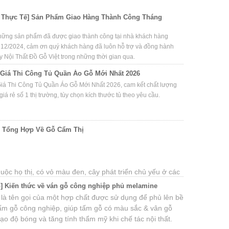
 Thực Tế] Sản Phẩm Giao Hàng Thành Công Tháng
hững sản phẩm đã được giao thành công tại nhà khách hàng
 12/2024, cảm ơn quý khách hàng đã luôn hỗ trợ và đồng hành
y Nội Thất Đồ Gỗ Việt trong những thời gian qua.
Giá Thi Công Tủ Quần Áo Gỗ Mới Nhất 2026
iá Thi Công Tủ Quần Áo Gỗ Mới Nhất 2026, cam kết chất lượng
giá rẻ số 1 thị trường, tùy chọn kích thước tủ theo yêu cầu.
c Tổng Hợp Về Gỗ Cẩm Thị
uộc họ thị, có vỏ màu đen, cây phát triển chủ yếu ở các
g Nam Á như Việt Nam, Lào, Campuchia… Ở Việt Nam,
] Kiến thức về ván gỗ công nghiệp phủ melamine
u cẩm thị nhất là Phan Rang, Khánh Hòa và các tỉnh Tây
là tên gọi của một hợp chất được sử dụng để phủ lên bề
rong đó, Phan Rang là nơi có gỗ cẩm thị được đánh giá
ấm gỗ công nghiệp, giúp tấm gỗ có màu sắc & vân gỗ
 làng điêu khắc đồ gỗ mỹ nghệ.
ạo độ bóng và tăng tính thẩm mỹ khi chế tác nội thất.