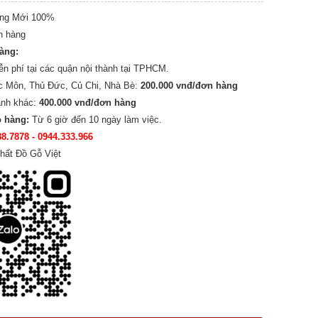
ng Mới 100%
n hàng
hàng:
ễn phí tại các quận nội thành tại TPHCM.
c Môn, Thủ Đức, Củ Chi, Nhà Bè:
200.000 vnđ/đơn hàng
ành khác:
400.000 vnđ/đơn hàng
o hàng:
Từ 6 giờ đến 10 ngày làm việc.
88.7878
- 0944.333.966
hất Đồ Gỗ Việt