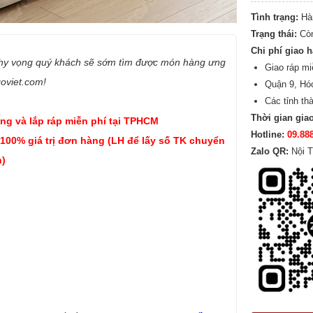
Tình trạng:
Hà
Trạng thái:
Cò
Chi phí giao 
 hy vọng quý khách sẽ sớm tìm được món hàng ưng
Giao ráp mi
goviet.com!
Quận 9, Hó
Các tỉnh th
Thời gian gia
ng và lắp ráp miễn phí tại TPHCM
Hotline:
09.88
 100% giá trị đơn hàng (LH để lấy số TK chuyển
Zalo QR:
Nội T
)