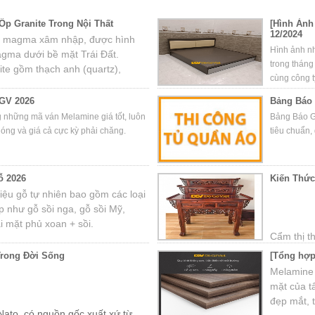
p Granite Trong Nội Thất
[Hình Ảnh
12/2024
 đá magma xâm nhập, được hình
Hình ảnh n
agma dưới bề mặt Trái Đất.
trong tháng
te gồm thạch anh (quartz),
cùng công t
chất phụ khác.
GV 2026
Bảng Báo 
g những mã ván Melamine giá tốt, luôn
Bảng Báo G
hóng và giá cả cực kỳ phải chăng.
tiêu chuẩn, 
ỗ 2026
Kiến Thứ
 liệu gỗ tự nhiên bao gồm các loại
 như gỗ sồi nga, gỗ sồi Mỹ,
i mặt phủ xoan + sồi.
Cẩm thị th
nước Đôn
Trong Đời Sống
[Tổng hợp
vùng nhiề
Melamine 
Nguyên. T
mặt của t
cao trong
đẹp mắt, t
Nato, có nguồn gốc xuất xứ từ