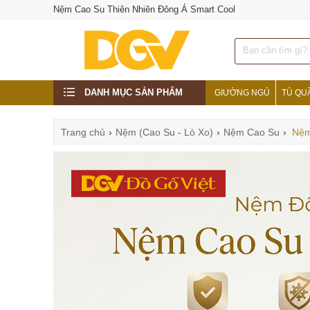
Nệm Cao Su Thiên Nhiên Đông Á Smart Cool
DANH MỤC SẢN PHẨM
GIƯỜNG NGỦ
TỦ QU
Trang chủ
›
Nệm (Cao Su - Lò Xo)
›
Nệm Cao Su
›
Nệm