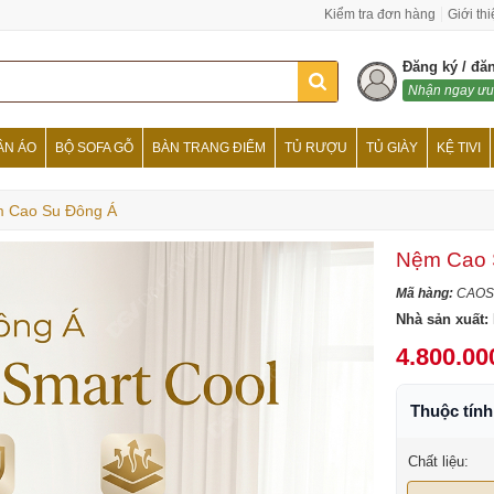
Kiểm tra đơn hàng
Giới th
Đăng ký / đă
Nhận ngay ưu
ẦN ÁO
BỘ SOFA GỖ
BÀN TRANG ĐIỂM
TỦ RƯỢU
TỦ GIÀY
KỆ TIVI
 Cao Su Đông Á
Nệm Cao S
Mã hàng:
CAOS
Nhà sản xuất:
4.800.00
Thuộc tín
Chất liệu: