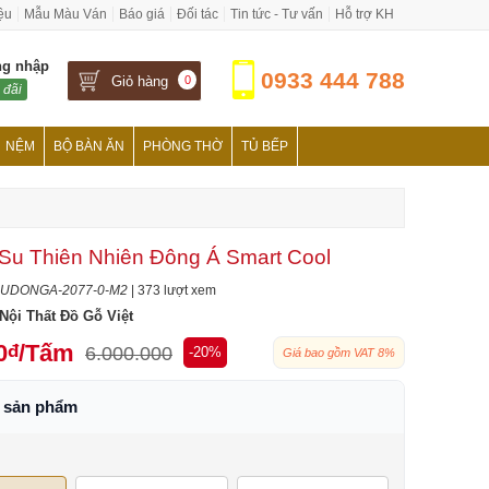
iệu
Mẫu Màu Ván
Báo giá
Đối tác
Tin tức - Tư vấn
Hỗ trợ KH
ng nhập
0933 444 788
Giỏ hàng
0
 đãi
NỆM
BỘ BÀN ĂN
PHÒNG THỜ
TỦ BẾP
u Thiên Nhiên Đông Á Smart Cool
UDONGA-2077-0-M2
| 373 lượt xem
Nội Thất Đồ Gỗ Việt
0
/Tấm
đ
6.000.000
-20%
Giá bao gồm VAT 8%
h sản phẩm