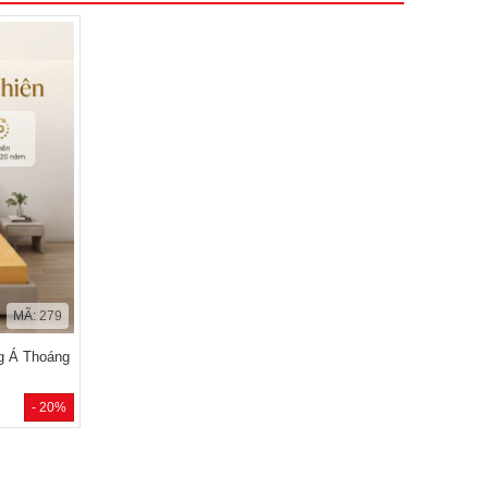
MÃ: 279
g Á Thoáng
- 20%