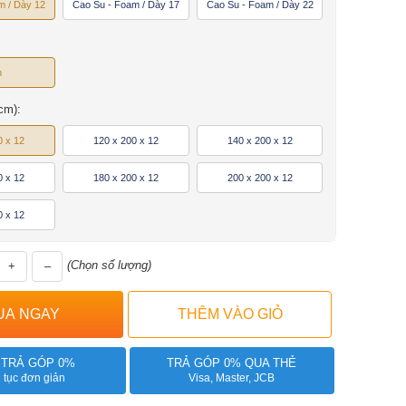
m / Dày 12
Cao Su - Foam / Dày 17
Cao Su - Foam / Dày 22
m
cm):
0 x 12
120 x 200 x 12
140 x 200 x 12
0 x 12
180 x 200 x 12
200 x 200 x 12
0 x 12
(Chọn số lượng)
+
–
 TRẢ GÓP 0%
TRẢ GÓP 0% QUA THẺ
 tục đơn giản
Visa, Master, JCB