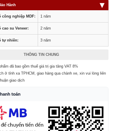
▾
Bảo Hành
 công nghiệp MDF:
1 năm
 cao su Veneer:
2 năm
 tự nhiên:
3 năm
THÔNG TIN CHUNG
phẩm đã bao gồm thuế giá trị gia tăng VAT 8%
ch ở tỉnh xa TPHCM, giao hàng qua chành xe, xin vui lòng liên
thuận giao dịch
thanh toán