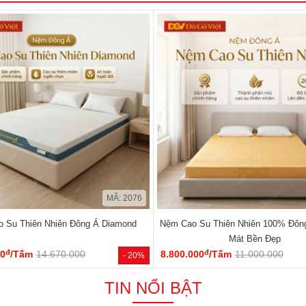
MÃ: 2076
 Su Thiên Nhiên Đông Á Diamond
Nệm Cao Su Thiên Nhiên 100% Đôn
Mát Bền Đẹp
đ
đ
00
/Tấm
14.670.000
8.800.000
/Tấm
11.000.000
- 20%
TIN NỔI BẬT