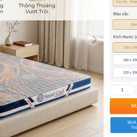
Cao Su - Foa
Màu sắc:
Xá
Kích thước (
100 x 20
160 x 20
220 x 20
MUA
Thủ