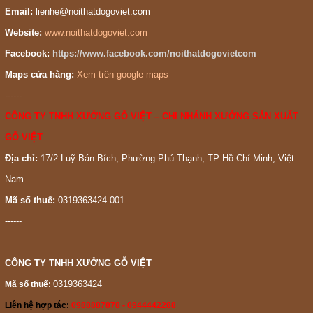
Email:
lienhe@noithatdogoviet.com
Website:
www.noithatdogoviet.com
Facebook:
https://www.facebook.com/noithatdogovietcom
Maps cửa hàng:
Xem trên google maps
------
CÔNG TY TNHH XƯỞNG GỖ VIỆT – CHI NHÁNH XƯỞNG SẢN XUẤT
GỖ VIỆT
Địa chỉ:
17/2 Luỹ Bán Bích, Phường Phú Thạnh, TP Hồ Chí Minh, Việt
Nam
Mã số thuế:
0319363424-001
------
CÔNG TY TNHH XƯỞNG GỖ VIỆT
0319363424
Mã số thuế:
Liên hệ hợp tác:
0988887878 - 0944442288