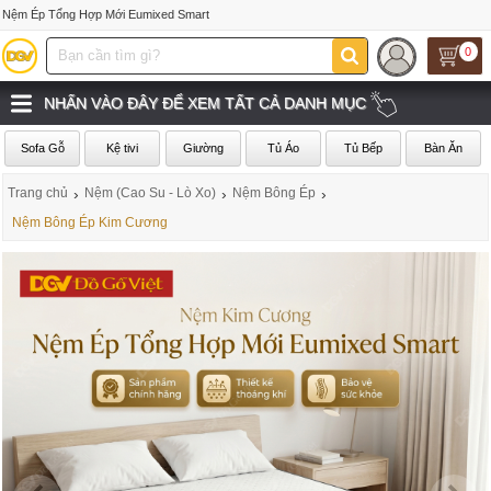
Nệm Ép Tổng Hợp Mới Eumixed Smart
0
NHẤN VÀO ĐÂY ĐỂ XEM TẤT CẢ DANH MỤC
Sofa Gỗ
Kệ tivi
Giường
Tủ Áo
Tủ Bếp
Bàn Ăn
Trang chủ
›
Nệm (Cao Su - Lò Xo)
›
Nệm Bông Ép
›
Nệm Bông Ép Kim Cương