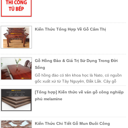
Kiến Thức Tổng Hợp Về Gỗ Cẩm Thị
Gỗ Hồng Đào & Giá Trị Sử Dụng Trong Đời
Sống
Gỗ hồng đào có tên khoa học là Nato, có nguồn
gốc xuất xứ từ Tây Nguyên, Đắk Lắk. Cây gỗ
được trồng nhiều ở các vùng miền Trung Việt Nam như Khánh Hòa,
[Tổng hợp] Kiến thức về ván gỗ công nghiệp
Phú Yên, Lào, Campuchia…
phủ melamine
Kiến Thức Chi Tiết Gỗ Mun Đuôi Công