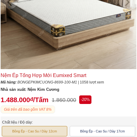
Nệm Ép Tổng Hợp Mới Eumixed Smart
Mã hàng:
BONGEPKIMCUONG-8699-100-M1
| 1058 lượt xem
Nhà sản xuất:
Nệm Kim Cương
1.488.000
/Tấm
đ
1.860.000
-20%
Giá trên đã bao gồm VAT 8%
Chất liệu / Độ dày:
Bông Ép - Cao Su / Dày 12cm
Bông Ép - Cao Su / Dày 17cm