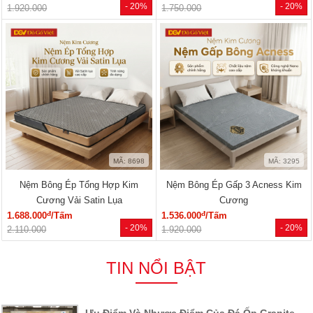
- 20%
- 20%
1.920.000
1.750.000
MÃ: 8698
MÃ: 3295
Nệm Bông Ép Tổng Hợp Kim
Nệm Bông Ép Gấp 3 Acness Kim
Cương Vải Satin Lụa
Cương
đ
đ
1.688.000
/Tấm
1.536.000
/Tấm
- 20%
- 20%
2.110.000
1.920.000
TIN NỔI BẬT