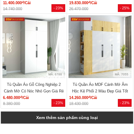
đ
đ
11.400.000
/Cái
19.830.000
/Cái
- 23%
- 25%
14.740.000
26.470.000
MÃ: 6788
MÃ: 7055
Tủ Quần Áo Gỗ Công Nghiệp 2
Tủ Quần Áo MDF Cánh Mở Âm
Cánh Mở Có Nóc Nhỏ Gọn Giá Rẻ
Hộc Kệ Phối 2 Màu Đẹp Giá Tốt
đ
đ
6.480.000
/Cái
14.260.000
/Cái
- 23%
- 23%
8.380.000
18.430.000
Xem thêm sản phẩm cùng loại