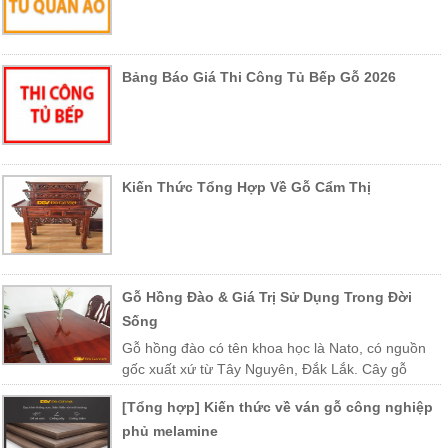
Bảng Báo Giá Thi Công Tủ Bếp Gỗ 2026
Kiến Thức Tổng Hợp Về Gỗ Cẩm Thị
Gỗ Hồng Đào & Giá Trị Sử Dụng Trong Đời
Sống
Gỗ hồng đào có tên khoa học là Nato, có nguồn
gốc xuất xứ từ Tây Nguyên, Đắk Lắk. Cây gỗ
được trồng nhiều ở các vùng miền Trung Việt Nam như Khánh Hòa,
[Tổng hợp] Kiến thức về ván gỗ công nghiệp
Phú Yên, Lào, Campuchia…
phủ melamine