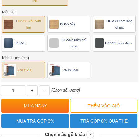
trên
Màu sắc:
DGV36 Nâu vân
DGV30 Xám lông
DGV2 Sồi
lớn
chuột
DGV62 Xám chì
DGV28
DGV69 Xám đậm
nhạt
Kích thước (cm):
220 x 250
240 x 250
(Chọn số lượng)
+
–
MUA TRẢ GÓP 0%
TRẢ GÓP 0% QUA THẺ
Chọn màu gỗ khác
?