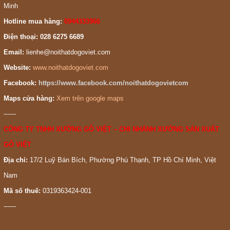
Minh
Hotline mua hàng:
0944333966
Điện thoại: 028 6275 6689
Email:
lienhe@noithatdogoviet.com
Website:
www.noithatdogoviet.com
Facebook:
https://www.facebook.com/noithatdogovietcom
Maps cửa hàng:
Xem trên google maps
------
CÔNG TY TNHH XƯỞNG GỖ VIỆT – CHI NHÁNH XƯỞNG SẢN XUẤT
GỖ VIỆT
Địa chỉ:
17/2 Luỹ Bán Bích, Phường Phú Thạnh, TP Hồ Chí Minh, Việt
Nam
Mã số thuế:
0319363424-001
------