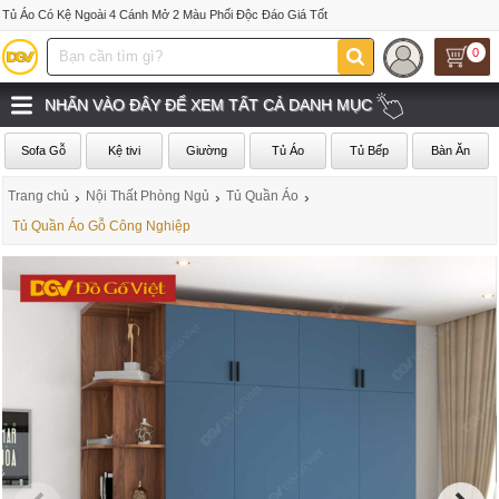
Tủ Áo Có Kệ Ngoài 4 Cánh Mở 2 Màu Phối Độc Đáo Giá Tốt
0
NHẤN VÀO ĐÂY ĐỂ XEM TẤT CẢ DANH MỤC
Sofa Gỗ
Kệ tivi
Giường
Tủ Áo
Tủ Bếp
Bàn Ăn
Trang chủ
›
Nội Thất Phòng Ngủ
›
Tủ Quần Áo
›
Tủ Quần Áo Gỗ Công Nghiệp