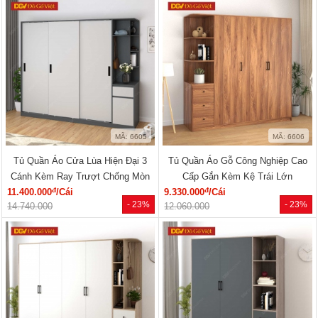
MÃ: 6605
MÃ: 6606
Tủ Quần Áo Cửa Lùa Hiện Đại 3
Tủ Quần Áo Gỗ Công Nghiệp Cao
Cánh Kèm Ray Trượt Chống Mòn
Cấp Gắn Kèm Kệ Trái Lớn
đ
đ
11.400.000
/Cái
9.330.000
/Cái
- 23%
- 23%
14.740.000
12.060.000