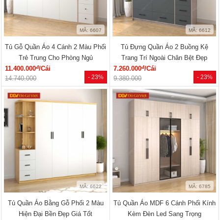
MÃ: 6607
MÃ: 6612
Tủ Gỗ Quần Áo 4 Cánh 2 Màu Phối
Tủ Đựng Quần Áo 2 Buồng Kệ
Trẻ Trung Cho Phòng Ngủ
Trang Trí Ngoài Chân Bệt Đẹp
đ
đ
11.400.000
/Cái
7.260.000
/Cái
- 23%
- 23%
14.740.000
9.380.000
MÃ: 6622
MÃ: 6785
Tủ Quần Áo Bằng Gỗ Phối 2 Màu
Tủ Quần Áo MDF 6 Cánh Phối Kính
Hiện Đại Bền Đẹp Giá Tốt
Kèm Đèn Led Sang Trọng