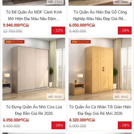
MÃ: 1293
MÃ: 2686
Tủ Để Quần Áo MDF Cánh Kính
Tủ Quần Áo Hiện Đại Gỗ Công
Mở Hiện Đại Màu Nâu Đậm...
Nghiệp Màu Nâu Đẹp Giá Rẻ...
đ
đ
9.940.000
/Cái
6.050.000
/Cái
- 22%
- 28%
12.750.000
8.400.000
MÃ: 6045
MÃ: 6042
Tủ Đựng Quần Áo Nhỏ Cửa Lùa
Tủ Quần Áo Cá Nhân Tối Giản Hiện
Đẹp Bền Giá Rẻ 2026
Đại Đẹp Giá Rẻ Mới 2026
đ
đ
6.050.000
/Cái
4.320.000
/Cái
- 28%
- 28%
8.400.000
6.000.000