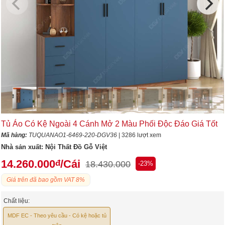
Tủ Áo Có Kệ Ngoài 4 Cánh Mở 2 Màu Phối Độc Đáo Giá Tốt
Mã hàng:
TUQUANAO1-6469-220-DGV36
| 3286 lượt xem
Nhà sản xuất:
Nội Thất Đồ Gỗ Việt
14.260.000
/Cái
đ
18.430.000
-23%
Giá trên đã bao gồm VAT 8%
Chất liệu:
MDF EC - Theo yêu cầu - Có kệ hoặc tủ