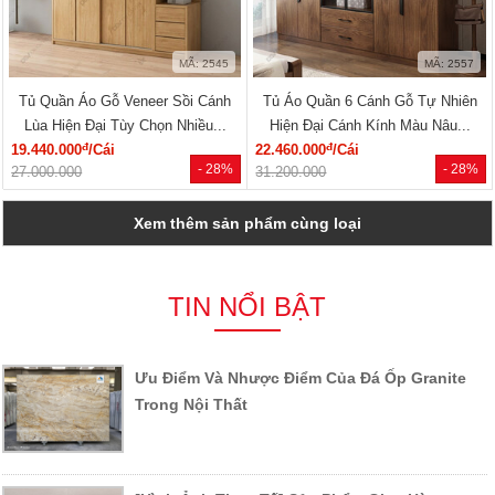
MÃ: 2545
MÃ: 2557
Tủ Quần Áo Gỗ Veneer Sồi Cánh
Tủ Áo Quần 6 Cánh Gỗ Tự Nhiên
Lùa Hiện Đại Tùy Chọn Nhiều...
Hiện Đại Cánh Kính Màu Nâu...
đ
đ
19.440.000
/Cái
22.460.000
/Cái
- 28%
- 28%
27.000.000
31.200.000
Xem thêm sản phẩm cùng loại
TIN NỔI BẬT
Ưu Điểm Và Nhược Điểm Của Đá Ốp Granite
Trong Nội Thất