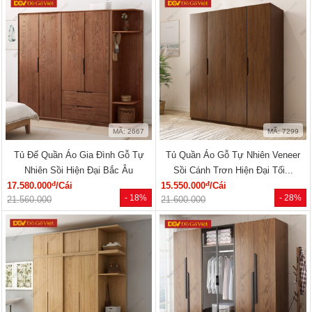
MÃ: 2667
MÃ: 7299
Tủ Để Quần Áo Gia Đình Gỗ Tự
Tủ Quần Áo Gỗ Tự Nhiên Veneer
Nhiên Sồi Hiện Đại Bắc Âu
Sồi Cánh Trơn Hiện Đại Tối...
đ
đ
17.580.000
/Cái
15.550.000
/Cái
- 18%
- 28%
21.560.000
21.600.000