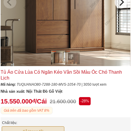
Tủ Áo Cửa Lùa Có Ngăn Kéo Vân Sồi Màu Óc Chó Thanh
Lịch
Mã hàng:
TUQUANAO80-7288-180-MVS-1054-70
| 3050 lượt xem
Nhà sản xuất:
Nội Thất Đồ Gỗ Việt
15.550.000
/Cái
đ
21.600.000
-28%
Giá trên đã bao gồm VAT 8%
Chất liệu: