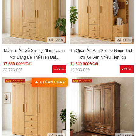
MÃ: 2210
MÃ: 2137
Mẫu Tủ Áo Gỗ Sồi Tự Nhiên Cánh
Tủ Quần Áo Vân Sồi Tự Nhiên Tích
Mở Dáng Bề Thế Hiện Đại...
Hợp Kệ Bên Nhiều Tiện Ích
đ
đ
17.630.000
/Cái
11.340.000
/Cái
- 22%
- 40%
22.720.000
19.000.000
🔥 TỦ BÁN CHẠY