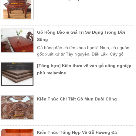
Gỗ Hồng Đào & Giá Trị Sử Dụng Trong Đời
Sống
Gỗ hồng đào có tên khoa học là Nato, có nguồn
gốc xuất xứ từ Tây Nguyên, Đắk Lắk. Cây gỗ
được trồng nhiều ở các vùng miền Trung Việt Nam như Khánh Hòa,
[Tổng hợp] Kiến thức về ván gỗ công nghiệp
Phú Yên, Lào, Campuchia…
phủ melamine
Kiến Thức Chi Tiết Gỗ Mun Đuôi Công
Kiến Thức Tổng Hợp Về Gỗ Hương Đá