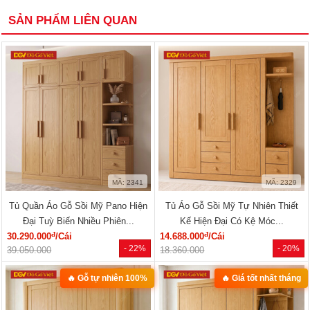
SẢN PHẨM LIÊN QUAN
MÃ: 2341
MÃ: 2329
Tủ Quần Áo Gỗ Sồi Mỹ Pano Hiện
Tủ Áo Gỗ Sồi Mỹ Tự Nhiên Thiết
Đại Tuỳ Biến Nhiều Phiên...
Kế Hiện Đại Có Kệ Móc...
đ
đ
30.290.000
/Cái
14.688.000
/Cái
- 22%
- 20%
39.050.000
18.360.000
🔥 Gỗ tự nhiên 100%
🔥 Giá tốt nhất tháng