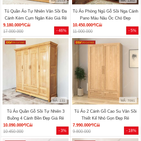
MÃ: 2033
MÃ: 1302
Tủ Quần Áo Tự Nhiên Vân Sồi Đa
Tủ Áo Phòng Ngủ Gỗ Sồi Nga Cánh
Cánh Kèm Cụm Ngăn Kéo Giá Rẻ
Pano Màu Nâu Óc Chó Đẹp
đ
đ
9.180.000
/Cái
10.450.000
/Cái
- 46%
- 5%
17.000.000
11.000.000
MÃ: 131
MÃ: 7091
Tủ Áo Quần Gỗ Sồi Tự Nhiên 3
Tủ Áo 2 Cánh Gỗ Cao Su Vân Sồi
Buồng 4 Cánh Bền Đẹp Giá Rẻ
Thiết Kế Nhỏ Gọn Đẹp Rẻ
đ
đ
10.090.000
/Cái
7.990.000
/Cái
- 3%
- 18%
10.450.000
9.800.000