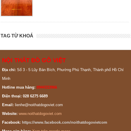
TAG TỪ KHOÁ
NỘI THẤT ĐỒ GỖ VIỆT
Địa chỉ:
Số 3 - 5 Lũy Bán Bích, Phường Phú Thạnh, Thành phố Hồ Chí
Minh
Hotline mua hàng:
0944333966
Điện thoại: 028 6275 6689
Email:
lienhe@noithatdogoviet.com
Website:
www.noithatdogoviet.com
Facebook:
https://www.facebook.com/noithatdogovietcom