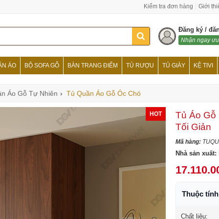
Kiểm tra đơn hàng
Giới th
Đăng ký / đă
Nhận ngay ưu
ẦN ÁO
BỘ SOFA GỖ
BÀN TRANG ĐIỂM
TỦ RƯỢU
TỦ GIÀY
KỆ TIVI
n Áo Gỗ Tự Nhiên
›
Tủ Quần Áo Gỗ Óc Chó
Tủ Áo Gỗ
HOT
Tối Giản
Mã hàng:
TUQU
Nhà sản xuất:
17.110.0
Thuộc tín
Chất liệu: