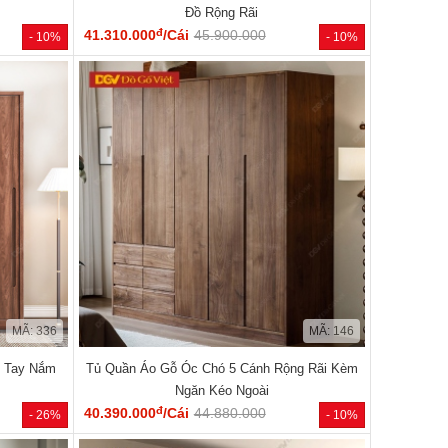
Đồ Rộng Rãi
đ
41.310.000
/Cái
45.900.000
- 10%
- 10%
MÃ: 336
MÃ: 146
ó Tay Nắm
Tủ Quần Áo Gỗ Óc Chó 5 Cánh Rộng Rãi Kèm
Ngăn Kéo Ngoài
đ
40.390.000
/Cái
44.880.000
- 26%
- 10%