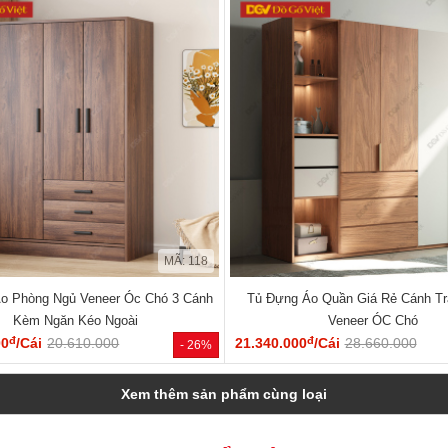
MÃ: 118
o Phòng Ngủ Veneer Óc Chó 3 Cánh
Tủ Đựng Áo Quần Giá Rẻ Cánh Tr
Kèm Ngăn Kéo Ngoài
Veneer ÓC Chó
đ
đ
00
/Cái
20.610.000
21.340.000
/Cái
28.660.000
- 26%
Xem thêm sản phẩm cùng loại