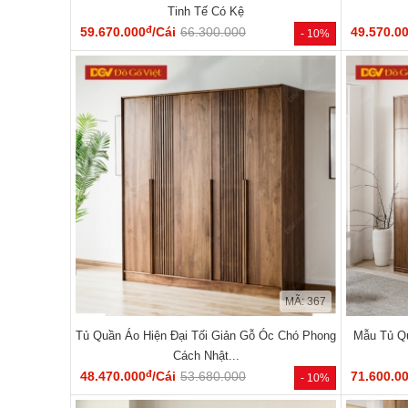
Tinh Tế Có Kệ
đ
59.670.000
/Cái
66.300.000
49.570.0
- 10%
MÃ: 367
Tủ Quần Áo Hiện Đại Tối Giản Gỗ Óc Chó Phong
Mẫu Tủ Q
Cách Nhật...
đ
48.470.000
/Cái
53.680.000
71.600.0
- 10%