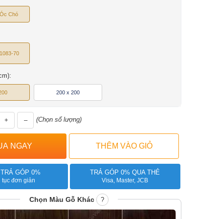
 Óc Chó
1083-70
cm):
200
200 x 200
(Chọn số lượng)
+
–
 TRẢ GÓP 0%
TRẢ GÓP 0% QUA THẺ
 tục đơn giản
Visa, Master, JCB
Chọn Màu Gỗ Khác
?