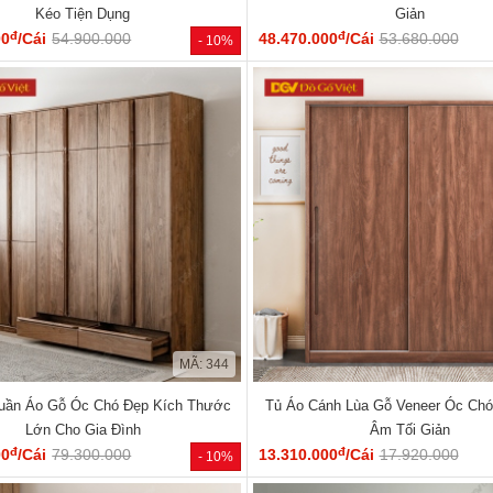
Kéo Tiện Dụng
Giản
đ
đ
00
/Cái
54.900.000
48.470.000
/Cái
53.680.000
- 10%
MÃ: 344
uần Áo Gỗ Óc Chó Đẹp Kích Thước
Tủ Áo Cánh Lùa Gỗ Veneer Óc Ch
Lớn Cho Gia Đình
Âm Tối Giản
đ
đ
00
/Cái
79.300.000
13.310.000
/Cái
17.920.000
- 10%