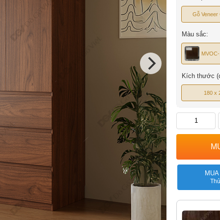
Gỗ Veneer
Màu sắc:
MVOC-
Kích thước (
180 x 
MUA
Thủ