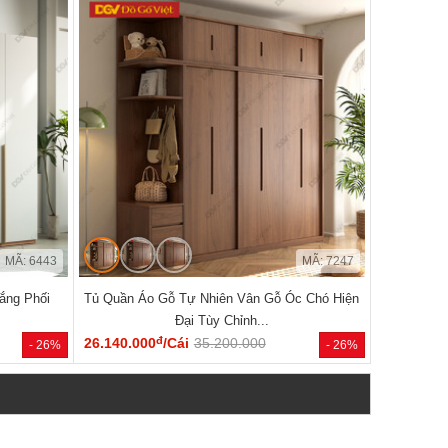
MÃ: 6443
MÃ: 7247
ắng Phối
Tủ Quần Áo Gỗ Tự Nhiên Vân Gỗ Óc Chó Hiện
Đại Tùy Chỉnh...
đ
26.140.000
/Cái
35.200.000
- 26%
- 26%