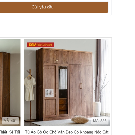
MÃ: 401
MÃ: 386
hiết Kế Tối
Tủ Áo Gỗ Óc Chó Vân Đẹp Có Khoang Nóc Cất