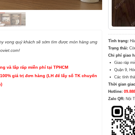
Tình trạng:
Hà
 hy vọng quý khách sẽ sớm tìm được món hàng ưng
Trạng thái:
Cò
goviet.com!
Chi phí giao 
Giao ráp mi
ng và lắp ráp miễn phí tại TPHCM
Quận 9, Hó
 100% giá trị đơn hàng (LH để lấy số TK chuyển
Các tỉnh th
)
Thời gian gia
Hotline:
09.88
Zalo QR:
Nội T