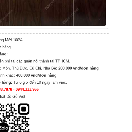
ng Mới 100%
n hàng
hàng:
ễn phí tại các quận nội thành tại TPHCM.
c Môn, Thủ Đức, Củ Chi, Nhà Bè:
200.000 vnđ/đơn hàng
ành khác:
400.000 vnđ/đơn hàng
o hàng:
Từ 6 giờ đến 10 ngày làm việc.
88.7878
- 0944.333.966
hất Đồ Gỗ Việt