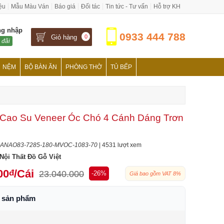
iệu
Mẫu Màu Ván
Báo giá
Đối tác
Tin tức - Tư vấn
Hỗ trợ KH
ng nhập
0933 444 788
Giỏ hàng
0
 đãi
NỆM
BỘ BÀN ĂN
PHÒNG THỜ
TỦ BẾP
 Cao Su Veneer Óc Chó 4 Cánh Dáng Trơn
ANAO83-7285-180-MVOC-1083-70
| 4531 lượt xem
Nội Thất Đồ Gỗ Việt
00
/Cái
đ
23.040.000
-26%
Giá bao gồm VAT 8%
h sản phẩm