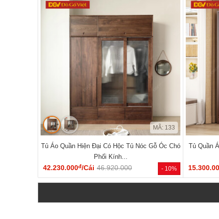
MÃ: 133
Tủ Áo Quần Hiện Đại Có Hộc Tủ Nóc Gỗ Óc Chó
Tủ Quần Á
Phối Kính...
đ
42.230.000
/Cái
46.920.000
15.300.0
- 10%