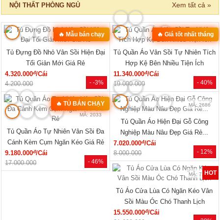
Xem tất cả »
NỘI THẤT PHÒNG NGỦ
🔥 Mẫu bán chạy
🔥 Giá tốt nhất tháng
MÃ: 2168
MÃ: 2137
Tủ Đựng Đồ Nhỏ Vân Sồi Hiện Đại
Tủ Quần Áo Vân Sồi Tự Nhiên Tích
Tối Giản Mới Giá Rẻ
Hợp Kệ Bên Nhiều Tiện Ích
đ
đ
4.320.000
/Cái
11.340.000
/Cái
- -3%
- 40%
4.200.000
19.000.000
🔥 TỦ BÁN CHẠY
MÃ: 2686
MÃ: 2033
Tủ Quần Áo Hiện Đại Gỗ Công
Tủ Quần Áo Tự Nhiên Vân Sồi Đa
Nghiệp Màu Nâu Đẹp Giá Rẻ...
Cánh Kèm Cụm Ngăn Kéo Giá Rẻ
đ
7.020.000
/Cái
- 12%
đ
9.180.000
/Cái
8.000.000
- 46%
17.000.000
HOT
MÃ: 7288
Tủ Áo Cửa Lùa Có Ngăn Kéo Vân
Sồi Màu Óc Chó Thanh Lịch
đ
15.550.000
/Cái