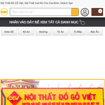
Nội Thất Đồ Gỗ Việt, Nội Thất Giá Rẻ Cho Gia Đình, Khách Sạn
0
NHẤN VÀO ĐÂY ĐỂ XEM TẤT CẢ DANH MỤC
Sofa Gỗ
Kệ tivi
Giường
Tủ Áo
Tủ Bếp
Bàn Ăn