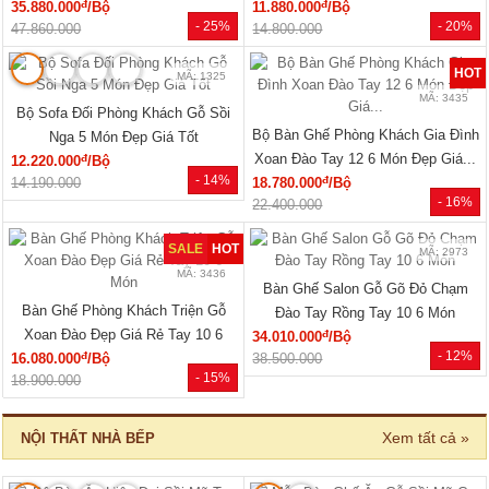
đ
đ
35.880.000
/Bộ
11.880.000
/Bộ
- 25%
- 20%
47.860.000
14.800.000
HOT
MÃ: 1325
MÃ: 3435
Bộ Sofa Đối Phòng Khách Gỗ Sồi
Bộ Bàn Ghế Phòng Khách Gia Đình
Nga 5 Món Đẹp Giá Tốt
Xoan Đào Tay 12 6 Món Đẹp Giá...
đ
12.220.000
/Bộ
- 14%
đ
14.190.000
18.780.000
/Bộ
- 16%
22.400.000
SALE
HOT
MÃ: 2973
MÃ: 3436
Bàn Ghế Salon Gỗ Gõ Đỏ Chạm
Bàn Ghế Phòng Khách Triện Gỗ
Đào Tay Rồng Tay 10 6 Món
Xoan Đào Đẹp Giá Rẻ Tay 10 6
đ
34.010.000
/Bộ
- 12%
đ
16.080.000
/Bộ
Món
38.500.000
- 15%
18.900.000
Xem tất cả »
NỘI THẤT NHÀ BẾP