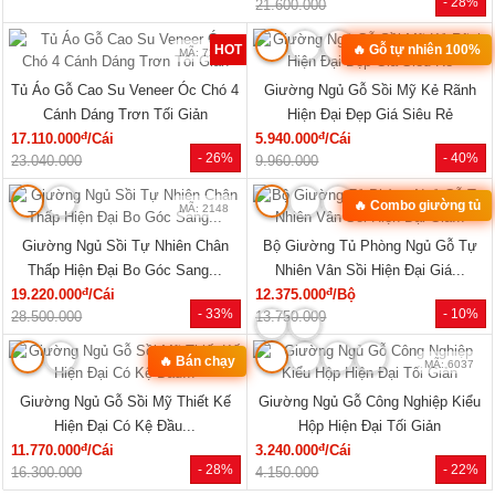
- 28%
21.600.000
HOT
🔥 Gỗ tự nhiên 100%
MÃ: 7285
MÃ: 2079
Tủ Áo Gỗ Cao Su Veneer Óc Chó 4
Giường Ngủ Gỗ Sồi Mỹ Kẻ Rãnh
Cánh Dáng Trơn Tối Giản
Hiện Đại Đẹp Giá Siêu Rẻ
đ
đ
17.110.000
/Cái
5.940.000
/Cái
- 26%
- 40%
23.040.000
9.960.000
🔥 Combo giường tủ
MÃ: 2148
MÃ: 2034
Giường Ngủ Sồi Tự Nhiên Chân
Bộ Giường Tủ Phòng Ngủ Gỗ Tự
Thấp Hiện Đại Bo Góc Sang...
Nhiên Vân Sồi Hiện Đại Giá...
đ
đ
19.220.000
/Cái
12.375.000
/Bộ
- 33%
- 10%
28.500.000
13.750.000
🔥 Bán chạy
MÃ: 7723
MÃ: 6037
Giường Ngủ Gỗ Sồi Mỹ Thiết Kế
Giường Ngủ Gỗ Công Nghiệp Kiểu
Hiện Đại Có Kệ Đầu...
Hộp Hiện Đại Tối Giản
đ
đ
11.770.000
/Cái
3.240.000
/Cái
- 28%
- 22%
16.300.000
4.150.000