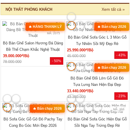
Xem tất cả »
NỘI THẤT PHÒNG KHÁCH
🔥 HÀNG THANH LÝ
🔥 Bán chạy 2026
MÃ: 2582
MÃ: 2075
Bộ Bàn Ghế Sofa Góc L 3 Món Gỗ
Bộ Bàn Ghế Salon Hương Đá Dáng
Tự Nhiên Sồi Mỹ Đẹp Rẻ
Bề Thế Chạm Khắc Nghệ Thuật
đ
25.990.000
/Bộ
- 43%
đ
39.000.000
/Bộ
45.600.000
- 50%
78.000.000
🔥 Bán chạy 2026
MÃ: 3431
Bộ Bàn Ghế Đối Lớn Gỗ Gõ Đỏ
Tựa Lưng Nan Hiện Đại Đẹp
đ
33.440.000
/Bộ
- 23%
43.360.000
🔥 Bán chạy 2026
MÃ: 8427
MÃ: 366
Bộ Sofa Góc Gỗ Gõ Đỏ Pachy Tay
Bộ Bàn Ghế Sofa Góc Hiện Đại Gỗ
Cong Bo Góc Mới Đẹp 2026
Sồi Nga Tay Trứng Đẹp Rẻ