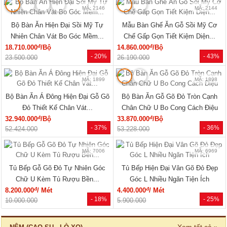
MÃ: 2146
MÃ: 2144
Bộ Bàn Ăn Hiện Đại Sồi Mỹ Tự
Mẫu Bàn Ghế Ăn Gỗ Sồi Mỹ Cơ
Nhiên Chân Vát Bo Góc Mềm...
Chế Gấp Gọn Tiết Kiệm Diện...
đ
đ
18.710.000
/Bộ
14.860.000
/Bộ
- 20%
- 43%
23.500.000
26.190.000
MÃ: 1899
MÃ: 1898
Bộ Bàn Ăn Á Đông Hiện Đại Gỗ Gõ
Bộ Bàn Ăn Gỗ Gõ Đỏ Tròn Cạnh
Đỏ Thiết Kế Chân Vát...
Chân Chữ U Bo Cong Cách Điệu
đ
đ
32.940.000
/Bộ
33.870.000
/Bộ
- 37%
- 36%
52.424.000
53.228.000
MÃ: 7006
MÃ: 6969
Tủ Bếp Gỗ Gõ Đỏ Tự Nhiên Góc
Tủ Bếp Hiện Đại Vân Gõ Đỏ Đẹp
Chữ U Kèm Tủ Rượu Bền...
Góc L Nhiều Ngăn Tiện Ích
đ
đ
8.200.000
/ Mét
4.400.000
/ Mét
- 18%
- 25%
10.000.000
5.900.000
Xem tất cả »