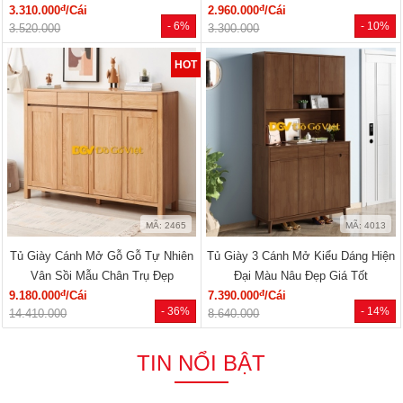
đ
đ
3.310.000
/Cái
2.960.000
/Cái
- 6%
- 10%
3.520.000
3.300.000
HOT
MÃ: 2465
MÃ: 4013
Tủ Giày Cánh Mở Gỗ Gỗ Tự Nhiên
Tủ Giày 3 Cánh Mở Kiểu Dáng Hiện
Vân Sồi Mẫu Chân Trụ Đẹp
Đại Màu Nâu Đẹp Giá Tốt
đ
đ
9.180.000
/Cái
7.390.000
/Cái
- 36%
- 14%
14.410.000
8.640.000
TIN NỔI BẬT