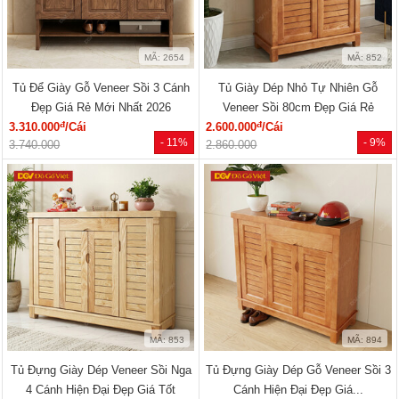
MÃ: 2654
MÃ: 852
Tủ Để Giày Gỗ Veneer Sồi 3 Cánh
Tủ Giày Dép Nhỏ Tự Nhiên Gỗ
Đẹp Giá Rẻ Mới Nhất 2026
Veneer Sồi 80cm Đẹp Giá Rẻ
đ
đ
3.310.000
/Cái
2.600.000
/Cái
- 11%
- 9%
3.740.000
2.860.000
MÃ: 853
MÃ: 894
Tủ Đựng Giày Dép Veneer Sồi Nga
Tủ Đựng Giày Dép Gỗ Veneer Sồi 3
4 Cánh Hiện Đại Đẹp Giá Tốt
Cánh Hiện Đại Đẹp Giá...