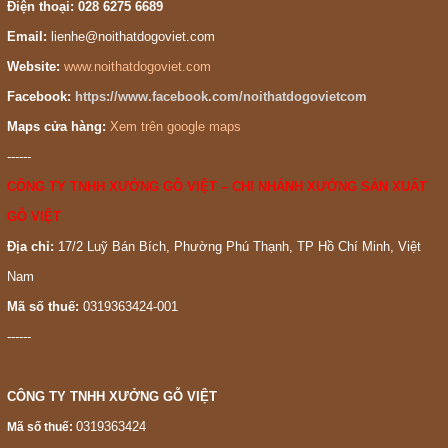
Điện thoại: 028 6275 6689
Email:
lienhe@noithatdogoviet.com
Website:
www.noithatdogoviet.com
Facebook:
https://www.facebook.com/noithatdogovietcom
Maps cửa hàng:
Xem trên google maps
------
CÔNG TY TNHH XƯỞNG GỖ VIỆT – CHI NHÁNH XƯỞNG SẢN XUẤT
GỖ VIỆT
Địa chỉ:
17/2 Luỹ Bán Bích, Phường Phú Thạnh, TP Hồ Chí Minh, Việt
Nam
Mã số thuế:
0319363424-001
------
CÔNG TY TNHH XƯỞNG GỖ VIỆT
0319363424
Mã số thuế: