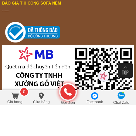
BÁO GIÁ THI CÔNG SOFA NỆM
------
0
5.400.000
/Cái
đ
Đặt mua
5.760.000
Giỏ hàng
Cửa hàng
Facebook
Gọi điện
Chat Zalo
NỘI THẤT ĐỒ GỖ VIỆT © 2017 NOITHATDOGOVIET.COM ALL RIGHTS
RESERVED.