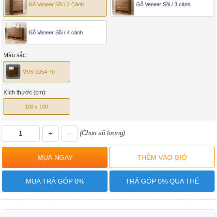
Gỗ Veneer Sồi / 2 Cánh
Gỗ Veneer Sồi / 3 cánh
Gỗ Veneer Sồi / 4 cánh
Màu sắc:
MVS-1054-70
Kích thước (cm):
100 x 100
(Chọn số lượng)
+
–
MUA TRẢ GÓP 0%
TRẢ GÓP 0% QUA THẺ