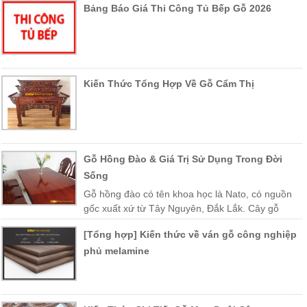
Bảng Báo Giá Thi Công Tủ Bếp Gỗ 2026
Kiến Thức Tổng Hợp Về Gỗ Cẩm Thị
Gỗ Hồng Đào & Giá Trị Sử Dụng Trong Đời
Sống
Gỗ hồng đào có tên khoa học là Nato, có nguồn
gốc xuất xứ từ Tây Nguyên, Đắk Lắk. Cây gỗ
được trồng nhiều ở các vùng miền Trung Việt Nam như Khánh Hòa,
[Tổng hợp] Kiến thức về ván gỗ công nghiệp
Phú Yên, Lào, Campuchia…
phủ melamine