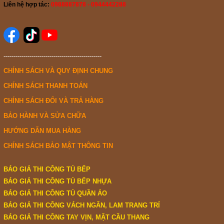
Liên hệ hợp tác:
0988887878 - 0944442288
-------------------------------------------------
CHÍNH SÁCH VÀ QUY ĐỊNH CHUNG
CHÍNH SÁCH THANH TOÁN
CHÍNH SÁCH ĐỔI VÀ TRẢ HÀNG
BẢO HÀNH VÀ SỬA CHỮA
HƯỚNG DẪN MUA HÀNG
CHÍNH SÁCH BẢO MẬT THÔNG TIN
BÁO GIÁ THI CÔNG TỦ BẾP
BÁO GIÁ THI CÔNG TỦ BẾP NHỰA
BÁO GIÁ THI CÔNG TỦ QUẦN ÁO
BÁO GIÁ THI CÔNG VÁCH NGĂN, LAM TRANG TRÍ
BÁO GIÁ THI CÔNG TAY VỊN, MẶT CẦU THANG