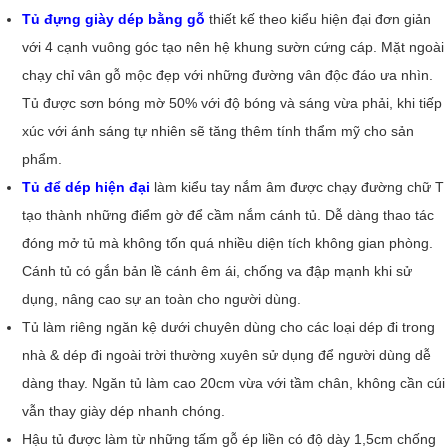
Tủ đựng giày dép bằng gỗ
thiết kế theo kiểu hiện đại đơn giản
với 4 cạnh vuông góc tạo nên hệ khung sườn cứng cáp. Mặt ngoài
chạy chỉ vân gỗ mộc đẹp với những đường vân độc đáo ưa nhìn.
Tủ được sơn bóng mờ 50% với độ bóng và sáng vừa phải, khi tiếp
xúc với ánh sáng tự nhiên sẽ tăng thêm tính thẩm mỹ cho sản
phẩm.
Tủ để dép hiện đại
làm kiểu tay nắm âm được chạy đường chữ T
tạo thành những điểm gờ để cầm nắm cánh tủ. Dễ dàng thao tác
đóng mở tủ mà không tốn quá nhiều diện tích không gian phòng.
Cánh tủ có gắn bản lề cánh êm ái, chống va đập mạnh khi sử
dụng, nâng cao sự an toàn cho người dùng.
Tủ làm riêng ngăn kệ dưới chuyên dùng cho các loại dép đi trong
nhà & dép đi ngoài trời thường xuyên sử dụng để người dùng dễ
dàng thay. Ngăn tủ làm cao 20cm vừa với tầm chân, không cần cúi
vẫn thay giày dép nhanh chóng.
Hậu tủ được làm từ những tấm gỗ ép liền có độ dày 1,5cm chống