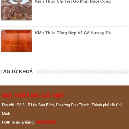
Kiến Thức Chi Tiết Gỗ Mun Đuôi Công
Kiến Thức Tổng Hợp Về Gỗ Hương Đá
TAG TỪ KHOÁ
NỘI THẤT ĐỒ GỖ VIỆT
Địa chỉ:
Số 3 - 5 Lũy Bán Bích, Phường Phú Thạnh, Thành phố Hồ Chí
Minh
Hotline mua hàng:
0944333966