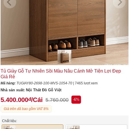
Tủ Giày Gỗ Tự Nhiên Sồi Màu Nâu Cánh Mở Tiện Lợi Đẹp
Giá Rẻ
Mã hàng:
TUGIAY80-2698-100-MVS-1054-70
| 7465 lượt xem
Nhà sản xuất:
Nội Thất Đồ Gỗ Việt
5.400.000
/Cái
đ
5.760.000
-6%
Giá trên đã bao gồm VAT 8%
Chất liệu: