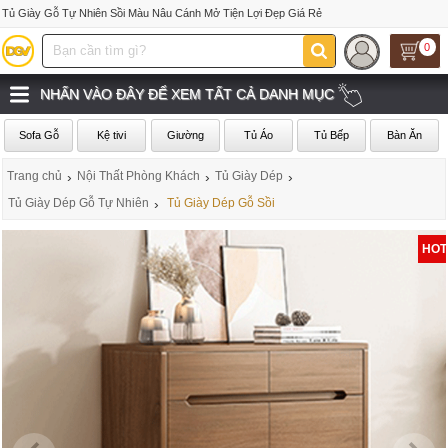
Tủ Giày Gỗ Tự Nhiên Sồi Màu Nâu Cánh Mở Tiện Lợi Đẹp Giá Rẻ
0
NHẤN VÀO ĐÂY ĐỂ XEM TẤT CẢ DANH MỤC
Sofa Gỗ
Kệ tivi
Giường
Tủ Áo
Tủ Bếp
Bàn Ăn
Trang chủ
›
Nội Thất Phòng Khách
›
Tủ Giày Dép
›
Tủ Giày Dép Gỗ Tự Nhiên
›
Tủ Giày Dép Gỗ Sồi
HOT