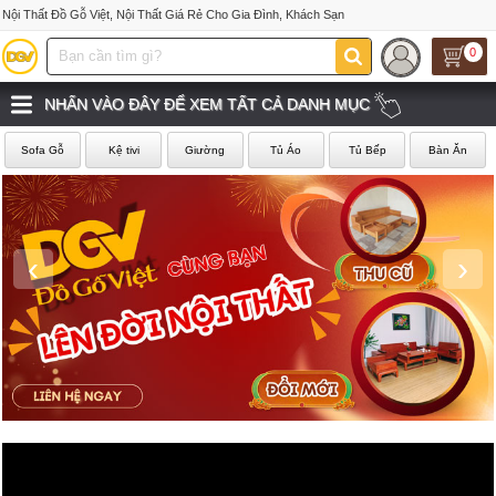
Nội Thất Đồ Gỗ Việt, Nội Thất Giá Rẻ Cho Gia Đình, Khách Sạn
0
NHẤN VÀO ĐÂY ĐỂ XEM TẤT CẢ DANH MỤC
Sofa Gỗ
Kệ tivi
Giường
Tủ Áo
Tủ Bếp
Bàn Ăn
‹
›