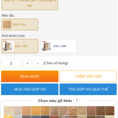
MDF EC - Theo yêu cầu - Có kệ hoặc tủ
trên
Màu sắc:
DGV2 Sồi
Kích thước (cm):
220 x 200
240 x 200
(Chọn số lượng)
+
–
MUA TRẢ GÓP 0%
TRẢ GÓP 0% QUA THẺ
Chọn màu gỗ khác
?