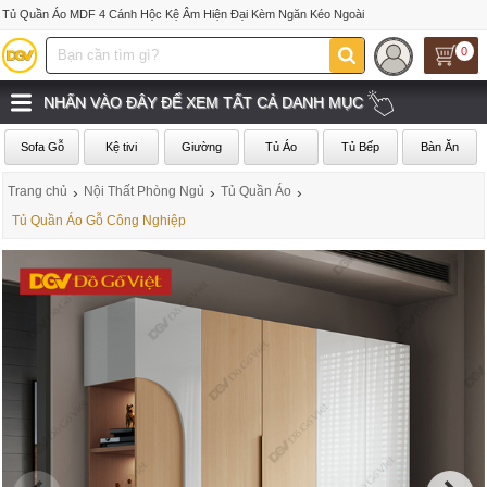
Tủ Quần Áo MDF 4 Cánh Hộc Kệ Âm Hiện Đại Kèm Ngăn Kéo Ngoài
0
NHẤN VÀO ĐÂY ĐỂ XEM TẤT CẢ DANH MỤC
Sofa Gỗ
Kệ tivi
Giường
Tủ Áo
Tủ Bếp
Bàn Ăn
Trang chủ
›
Nội Thất Phòng Ngủ
›
Tủ Quần Áo
›
Tủ Quần Áo Gỗ Công Nghiệp