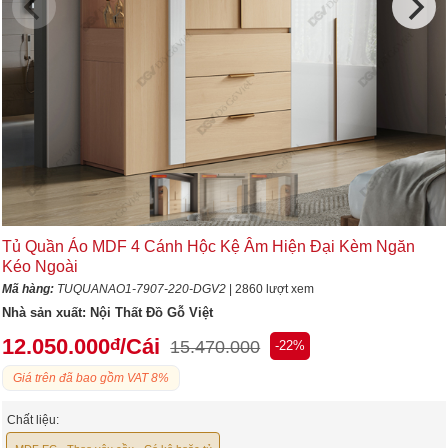
Tủ Quần Áo MDF 4 Cánh Hộc Kệ Âm Hiện Đại Kèm Ngăn
Kéo Ngoài
Mã hàng:
TUQUANAO1-7907-220-DGV2
| 2860 lượt xem
Nhà sản xuất:
Nội Thất Đồ Gỗ Việt
12.050.000
/Cái
đ
15.470.000
-22%
Giá trên đã bao gồm VAT 8%
Chất liệu: