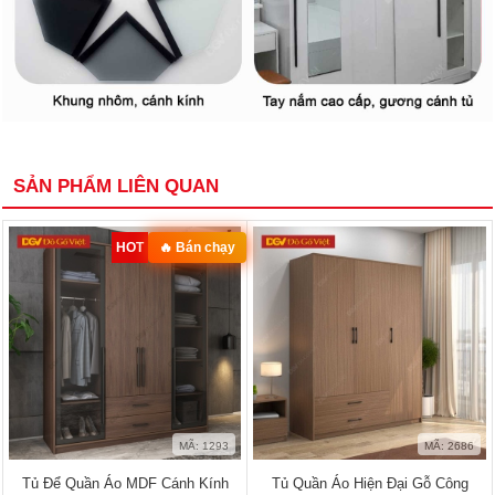
SẢN PHẨM LIÊN QUAN
HOT
🔥 Bán chạy
MÃ: 1293
MÃ: 2686
Tủ Để Quần Áo MDF Cánh Kính
Tủ Quần Áo Hiện Đại Gỗ Công