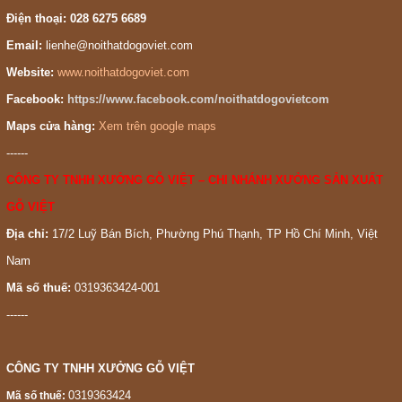
Điện thoại: 028 6275 6689
Email:
lienhe@noithatdogoviet.com
Website:
www.noithatdogoviet.com
Facebook:
https://www.facebook.com/noithatdogovietcom
Maps cửa hàng:
Xem trên google maps
------
CÔNG TY TNHH XƯỞNG GỖ VIỆT – CHI NHÁNH XƯỞNG SẢN XUẤT
GỖ VIỆT
Địa chỉ:
17/2 Luỹ Bán Bích, Phường Phú Thạnh, TP Hồ Chí Minh, Việt
Nam
Mã số thuế:
0319363424-001
------
CÔNG TY TNHH XƯỞNG GỖ VIỆT
0319363424
Mã số thuế: