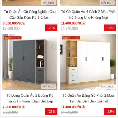
MÃ: 6606
MÃ: 6607
Tủ Quần Áo Gỗ Công Nghiệp Cao
Tủ Gỗ Quần Áo 4 Cánh 2 Màu Phối
Cấp Gắn Kèm Kệ Trái Lớn
Trẻ Trung Cho Phòng Ngủ
đ
đ
9.330.000
/Cái
11.400.000
/Cái
- 23%
- 23%
12.060.000
14.740.000
MÃ: 6612
MÃ: 6622
Tủ Đựng Quần Áo 2 Buồng Kệ
Tủ Quần Áo Bằng Gỗ Phối 2 Màu
Trang Trí Ngoài Chân Bệt Đẹp
Hiện Đại Bền Đẹp Giá Tốt
đ
đ
7.260.000
/Cái
11.400.000
/Cái
- 23%
- 23%
9.380.000
14.740.000