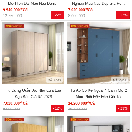
Mở Hiện Đại Màu Nâu Đậm...
Nghiệp Màu Nâu Đẹp Giá Rẻ...
đ
đ
9.940.000
/Cái
7.020.000
/Cái
- 22%
- 12%
12.750.000
8.000.000
MÃ: 6045
MÃ: 6469
Tủ Đựng Quần Áo Nhỏ Cửa Lùa
Tủ Áo Có Kệ Ngoài 4 Cánh Mở 2
Đẹp Bền Giá Rẻ 2026
Màu Phối Độc Đáo Giá Tốt
đ
đ
7.020.000
/Cái
14.260.000
/Cái
- 12%
- 23%
8.000.000
18.430.000