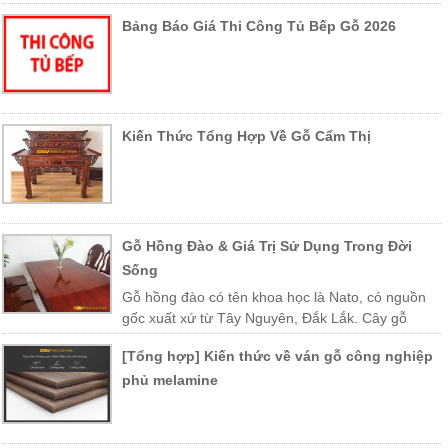
Bảng Báo Giá Thi Công Tủ Bếp Gỗ 2026
Kiến Thức Tổng Hợp Về Gỗ Cẩm Thị
Gỗ Hồng Đào & Giá Trị Sử Dụng Trong Đời
Sống
Gỗ hồng đào có tên khoa học là Nato, có nguồn
gốc xuất xứ từ Tây Nguyên, Đắk Lắk. Cây gỗ
được trồng nhiều ở các vùng miền Trung Việt Nam như Khánh Hòa,
[Tổng hợp] Kiến thức về ván gỗ công nghiệp
Phú Yên, Lào, Campuchia…
phủ melamine