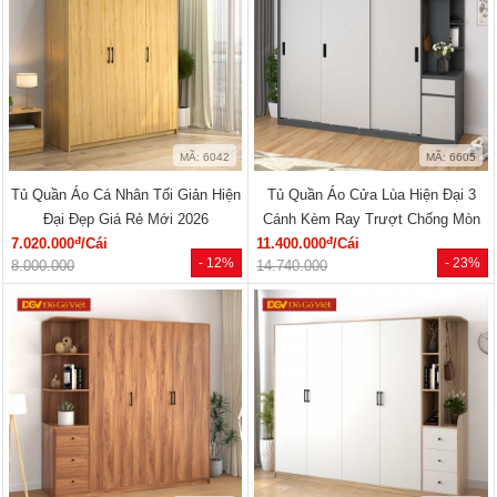
MÃ: 6042
MÃ: 6605
Tủ Quần Áo Cá Nhân Tối Giản Hiện
Tủ Quần Áo Cửa Lùa Hiện Đại 3
Đại Đẹp Giá Rẻ Mới 2026
Cánh Kèm Ray Trượt Chống Mòn
đ
đ
7.020.000
/Cái
11.400.000
/Cái
- 12%
- 23%
8.000.000
14.740.000