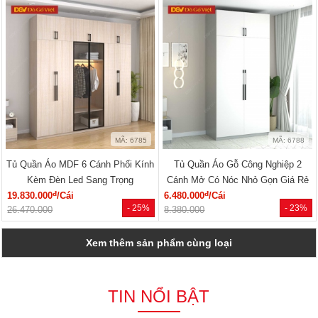
MÃ: 6785
MÃ: 6788
Tủ Quần Áo MDF 6 Cánh Phối Kính
Tủ Quần Áo Gỗ Công Nghiệp 2
Kèm Đèn Led Sang Trọng
Cánh Mở Có Nóc Nhỏ Gọn Giá Rẻ
đ
đ
19.830.000
/Cái
6.480.000
/Cái
- 25%
- 23%
26.470.000
8.380.000
Xem thêm sản phẩm cùng loại
TIN NỔI BẬT