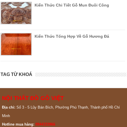
Kiến Thức Chi Tiết Gỗ Mun Đuôi Công
Kiến Thức Tổng Hợp Về Gỗ Hương Đá
TAG TỪ KHOÁ
NỘI THẤT ĐỒ GỖ VIỆT
Địa chỉ:
Số 3 - 5 Lũy Bán Bích, Phường Phú Thạnh, Thành phố Hồ Chí
Minh
Hotline mua hàng:
0944333966