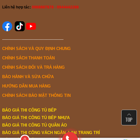
Liên hệ hợp tác:
0988887878 - 0944442288
-------------------------------------------------
CHÍNH SÁCH VÀ QUY ĐỊNH CHUNG
CHÍNH SÁCH THANH TOÁN
CHÍNH SÁCH ĐỔI VÀ TRẢ HÀNG
BẢO HÀNH VÀ SỬA CHỮA
HƯỚNG DẪN MUA HÀNG
CHÍNH SÁCH BẢO MẬT THÔNG TIN
BÁO GIÁ THI CÔNG TỦ BẾP
BÁO GIÁ THI CÔNG TỦ BẾP NHỰA
BÁO GIÁ THI CÔNG TỦ QUẦN ÁO
BÁO GIÁ THI CÔNG VÁCH NGĂN, LAM TRANG TRÍ
0