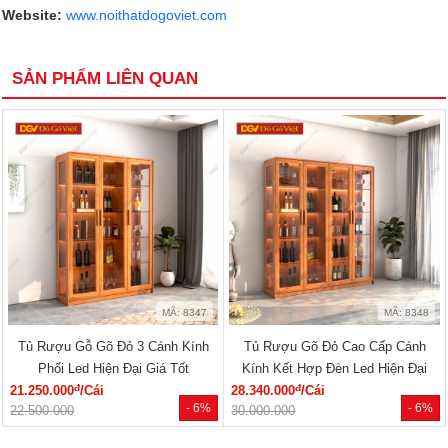
Website:
www.noithatdogoviet.com
SẢN PHẨM LIÊN QUAN
MÃ: 8347
MÃ: 8348
Tủ Rượu Gỗ Gõ Đỏ 3 Cánh Kính
Tủ Rượu Gõ Đỏ Cao Cấp Cánh
Phối Led Hiện Đại Giá Tốt
Kính Kết Hợp Đèn Led Hiện Đại
đ
đ
21.250.000
/Cái
28.340.000
/Cái
- 6%
- 6%
22.500.000
30.000.000