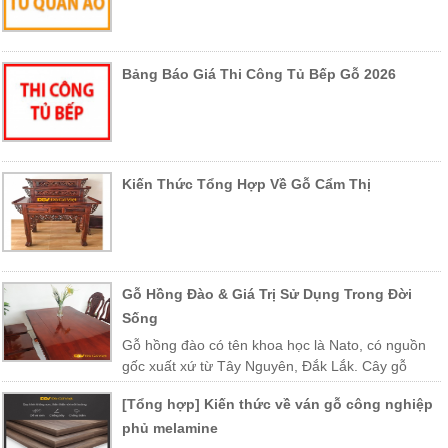
Bảng Báo Giá Thi Công Tủ Bếp Gỗ 2026
Kiến Thức Tổng Hợp Về Gỗ Cẩm Thị
Gỗ Hồng Đào & Giá Trị Sử Dụng Trong Đời
Sống
Gỗ hồng đào có tên khoa học là Nato, có nguồn
gốc xuất xứ từ Tây Nguyên, Đắk Lắk. Cây gỗ
được trồng nhiều ở các vùng miền Trung Việt Nam như Khánh Hòa,
[Tổng hợp] Kiến thức về ván gỗ công nghiệp
Phú Yên, Lào, Campuchia…
phủ melamine