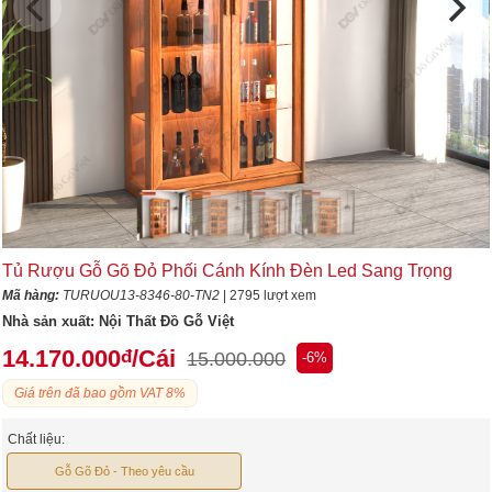
Tủ Rượu Gỗ Gõ Đỏ Phối Cánh Kính Đèn Led Sang Trọng
Mã hàng:
TURUOU13-8346-80-TN2
| 2795 lượt xem
Nhà sản xuất:
Nội Thất Đồ Gỗ Việt
14.170.000
/Cái
đ
15.000.000
-6%
Giá trên đã bao gồm VAT 8%
Chất liệu:
Gỗ Gõ Đỏ - Theo yêu cầu