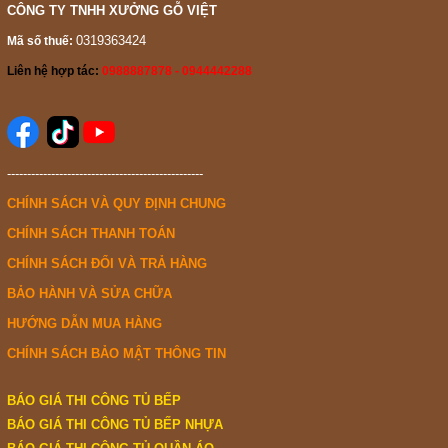
CÔNG TY TNHH XƯỞNG GỖ VIỆT
0319363424
Mã số thuế:
Liên hệ hợp tác:
0988887878 - 0944442288
-------------------------------------------------
CHÍNH SÁCH VÀ QUY ĐỊNH CHUNG
CHÍNH SÁCH THANH TOÁN
CHÍNH SÁCH ĐỔI VÀ TRẢ HÀNG
BẢO HÀNH VÀ SỬA CHỮA
HƯỚNG DẪN MUA HÀNG
CHÍNH SÁCH BẢO MẬT THÔNG TIN
BÁO GIÁ THI CÔNG TỦ BẾP
BÁO GIÁ THI CÔNG TỦ BẾP NHỰA