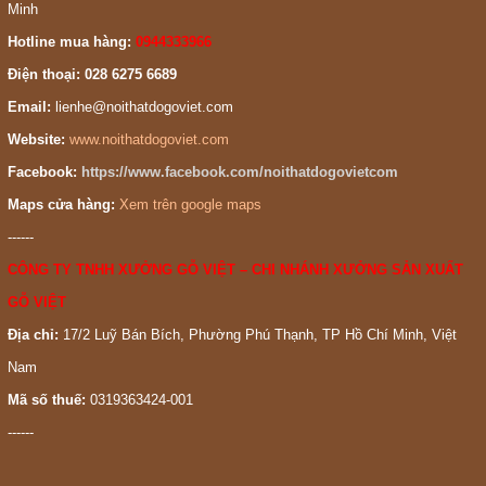
Minh
Hotline mua hàng:
0944333966
Điện thoại: 028 6275 6689
Email:
lienhe@noithatdogoviet.com
Website:
www.noithatdogoviet.com
Facebook:
https://www.facebook.com/noithatdogovietcom
Maps cửa hàng:
Xem trên google maps
------
CÔNG TY TNHH XƯỞNG GỖ VIỆT – CHI NHÁNH XƯỞNG SẢN XUẤT
GỖ VIỆT
Địa chỉ:
17/2 Luỹ Bán Bích, Phường Phú Thạnh, TP Hồ Chí Minh, Việt
Nam
Mã số thuế:
0319363424-001
------