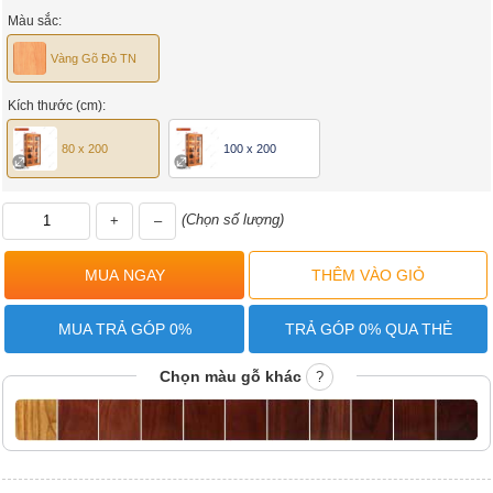
Màu sắc:
Vàng Gõ Đỏ TN
Kích thước (cm):
80 x 200
100 x 200
(Chọn số lượng)
+
–
MUA TRẢ GÓP 0%
TRẢ GÓP 0% QUA THẺ
Chọn màu gỗ khác
?