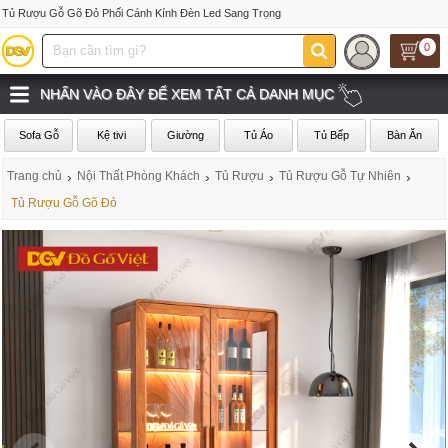
Tủ Rượu Gỗ Gõ Đỏ Phối Cánh Kính Đèn Led Sang Trọng
0
NHẤN VÀO ĐÂY ĐỂ XEM TẤT CẢ DANH MỤC
Sofa Gỗ
Kệ tivi
Giường
Tủ Áo
Tủ Bếp
Bàn Ăn
Trang chủ
›
Nội Thất Phòng Khách
›
Tủ Rượu
›
Tủ Rượu Gỗ Tự Nhiên
›
Tủ Rượu Gỗ Gõ Đỏ