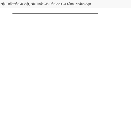
Nội Thất Đồ Gỗ Việt, Nội Thất Giá Rẻ Cho Gia Đình, Khách Sạn
0
NHẤN VÀO ĐÂY ĐỂ XEM TẤT CẢ DANH MỤC
Sofa Gỗ
Kệ tivi
Giường
Tủ Áo
Tủ Bếp
Bàn Ăn