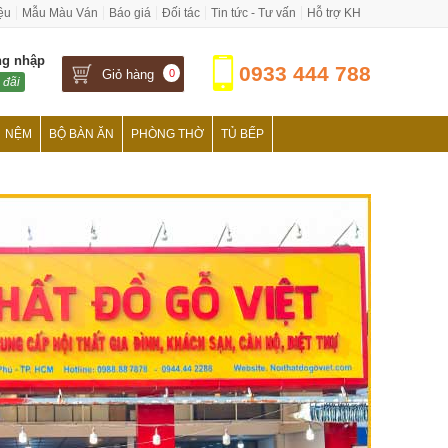
iệu
Mẫu Màu Ván
Báo giá
Đối tác
Tin tức - Tư vấn
Hỗ trợ KH
ng nhập
0933 444 788
Giỏ hàng
0
 đãi
NỆM
BỘ BÀN ĂN
PHÒNG THỜ
TỦ BẾP
›