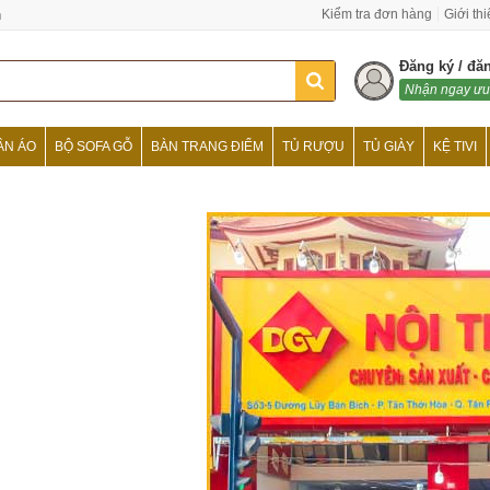
n
Kiểm tra đơn hàng
Giới th
Đăng ký / đă
Nhận ngay ưu
ẦN ÁO
BỘ SOFA GỖ
BÀN TRANG ĐIỂM
TỦ RƯỢU
TỦ GIÀY
KỆ TIVI