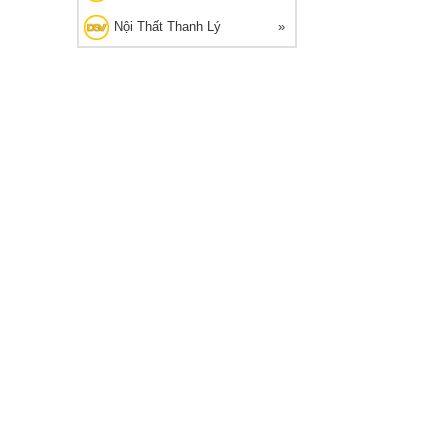
Nội Thất Thanh Lý
G THANH LÝ
🔥 Bán chạy 2026