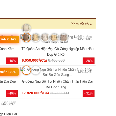
›
MÃ: 2686
MÃ: 2006
ệp Màu Nâu
Giường Ngủ Gỗ Tự Nhiên Vân Sồi Chân Cao Có
Giường Ng
Kệ Đẹp Giá Rẻ...
đ
5.290.000
/Cái
8.900.000
5.940.000
- 28%
- 41%