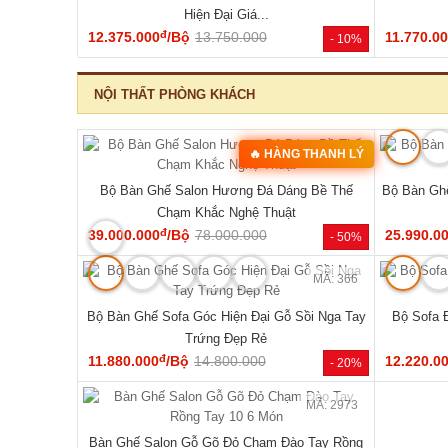
‹
MÃ: 2343
MÃ: 1854
hiên Chân
Mẫu Sofa Phòng Khách Gỗ Sồi Mỹ Tựa Nan
Bộ Sofa G
Hiện Đại Mới Giá Rẻ
đ
41.140.000
/Bộ
54.810.000
76.470.0
- 46%
- 25%
NỘI THẤT PHÒNG NGỦ