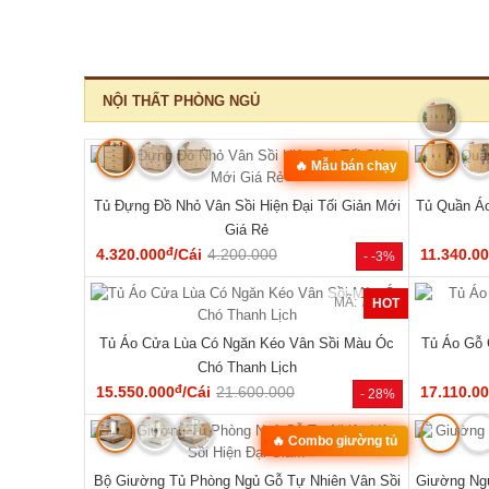
‹
MÃ: 1550
MÃ: 8411
10 Món Sang
Bộ Sofa Góc Gỗ Sồi Mỹ Có Ghế Đơn Thiết Kế
Bộ Bàn G
Bo Tròn
đ
24.610.000
/Bộ
43.150.000
33.440.0
- 29%
- 43%