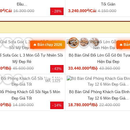
MÃ: 1853
óc L Gỗ Óc Chó 100% Vân Đẹp Hiện
Bộ Bàn Ăn Gỗ Óc Chó Tự Nhiên 1
Đại Tay Tựa Lớn
Century Bo Góc Mềm Mạ
đ
đ
00
/Bộ
111.170.000
48.600.000
/Cái
62.000.000
- 31%