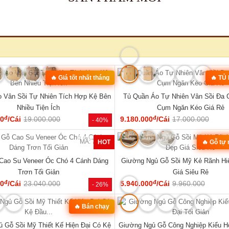
MÃ: 3431
hế Đối Lớn Gỗ Gõ Đỏ Tựa Lưng Nan
Tủ Quần Áo Hiện Đại Gỗ Công Nghi
Hiện Đại Đẹp
Đẹp Giá Rẻ...
đ
đ
00
/Bộ
43.360.000
6.050.000
/Cái
8.400.000
- 23%
SẢN PHẨM MỚI