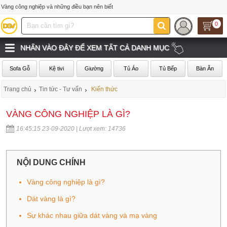
Vàng công nghiệp và những điều bạn nên biết
0
NHẤN VÀO ĐÂY ĐỂ XEM TẤT CẢ DANH MỤC
Sofa Gỗ
Kệ tivi
Giường
Tủ Áo
Tủ Bếp
Bàn Ăn
Trang chủ
›
Tin tức - Tư vấn
›
Kiến thức
VÀNG CÔNG NGHIỆP LÀ GÌ?
16:45:15 23-09-2020 | Lượt xem: 14736
NỘI DUNG CHÍNH
Vàng công nghiệp là gì?
Dát vàng là gì?
Sự khác nhau giữa dát vàng và mạ vàng