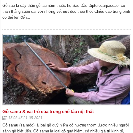
Gỗ sao là cây thân gỗ lâu năm thuộc họ Sao Dầu Dipterocarpaceae, có
thân thẳng suôn dài với những vết nứt dọc theo thớ. Chiều cao trung bình
có thể lên đến...
Gỗ samu & vai trò của trong chế tác nội thất
15:03:45 21-05-2021
Gỗ samu (sa mộc) là loại gỗ quý hiếm có hương thơm được nhiều người
sành gỗ biết đến. Gỗ samu là loại gỗ quý hiếm, có nhiều giá trị kinh tế,