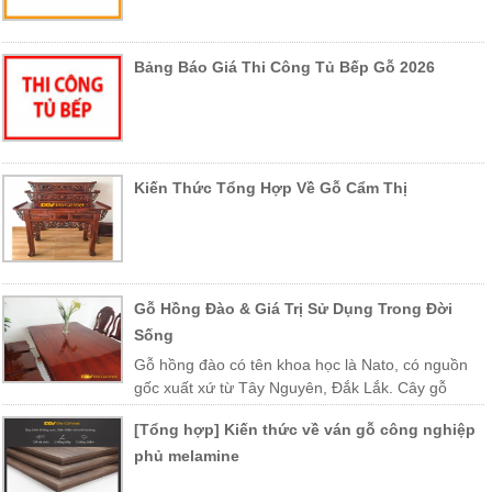
Bảng Báo Giá Thi Công Tủ Bếp Gỗ 2026
Kiến Thức Tổng Hợp Về Gỗ Cẩm Thị
Gỗ Hồng Đào & Giá Trị Sử Dụng Trong Đời
Sống
Gỗ hồng đào có tên khoa học là Nato, có nguồn
gốc xuất xứ từ Tây Nguyên, Đắk Lắk. Cây gỗ
được trồng nhiều ở các vùng miền Trung Việt Nam như Khánh Hòa,
[Tổng hợp] Kiến thức về ván gỗ công nghiệp
Phú Yên, Lào, Campuchia…
phủ melamine