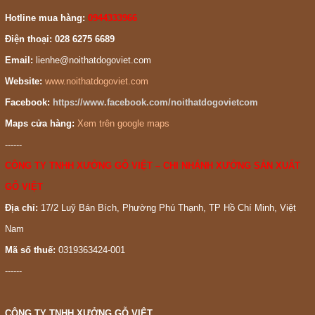
Hotline mua hàng:
0944333966
Điện thoại: 028 6275 6689
Email:
lienhe@noithatdogoviet.com
Website:
www.noithatdogoviet.com
Facebook:
https://www.facebook.com/noithatdogovietcom
Maps cửa hàng:
Xem trên google maps
------
CÔNG TY TNHH XƯỞNG GỖ VIỆT – CHI NHÁNH XƯỞNG SẢN XUẤT
GỖ VIỆT
Địa chỉ:
17/2 Luỹ Bán Bích, Phường Phú Thạnh, TP Hồ Chí Minh, Việt
Nam
Mã số thuế:
0319363424-001
------
CÔNG TY TNHH XƯỞNG GỖ VIỆT