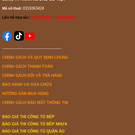
0319363424
Mã số thuế:
Liên hệ hợp tác:
0988887878 - 0944442288
-------------------------------------------------
CHÍNH SÁCH VÀ QUY ĐỊNH CHUNG
CHÍNH SÁCH THANH TOÁN
CHÍNH SÁCH ĐỔI VÀ TRẢ HÀNG
BẢO HÀNH VÀ SỬA CHỮA
HƯỚNG DẪN MUA HÀNG
CHÍNH SÁCH BẢO MẬT THÔNG TIN
BÁO GIÁ THI CÔNG TỦ BẾP
BÁO GIÁ THI CÔNG TỦ BẾP NHỰA
BÁO GIÁ THI CÔNG TỦ QUẦN ÁO