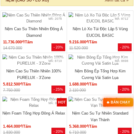
13.750.000
16.300.000
MÃ: 6037
Giường Ngủ Gỗ Công Nghiệp Kiểu
Hộp Hiện Đại Tối Giản
đ
3.240.000
/Cái
- 22%
4.150.000
Xem tất cả »
NỘI THẤT PHÒNG KHÁCH
🔥 HÀNG THANH LÝ
🔥 Bán chạy 2026