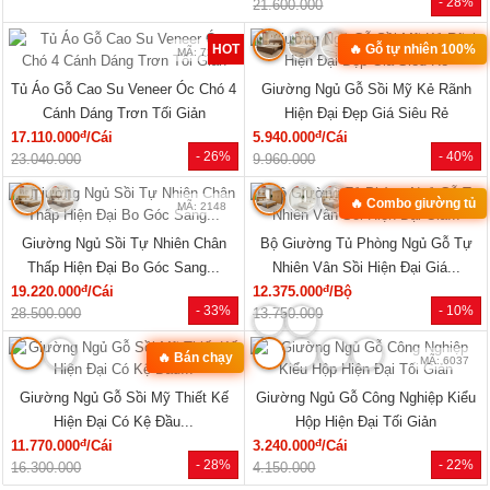
MÃ: 1854
MÃ: 1853
Mẫu Sofa Phòng Khách Gỗ Sồi Mỹ
Bộ Sofa Góc L Gỗ Óc Chó 100%
Tựa Nan Hiện Đại Mới Giá Rẻ
Vân Đẹp Hiện Đại Tay Tựa Lớn
đ
đ
41.140.000
/Bộ
76.470.000
/Bộ
- 25%
- 31%
54.810.000
111.170.000
Xem tất cả »
NỘI THẤT PHÒNG NGỦ
🔥 Mẫu bán chạy
🔥 Giá tốt nhất tháng
MÃ: 2168
MÃ: 2137