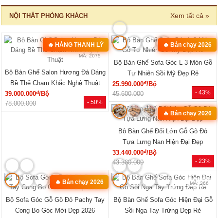
Tủ Đựng Đồ Nhỏ Vân Sồi Hiện Đại
Tủ Quần Áo Vân Sồi Tự Nhiên Tích
Tối Giản Mới Giá Rẻ
Hợp Kệ Bên Nhiều Tiện Ích
đ
đ
4.320.000
/Cái
11.340.000
/Cái
- -3%
- 40%
4.200.000
19.000.000
🔥 TỦ BÁN CHẠY
MÃ: 2033
MÃ: 2686
Tủ Quần Áo Tự Nhiên Vân Sồi Đa
Tủ Quần Áo Hiện Đại Gỗ Công
Cánh Kèm Cụm Ngăn Kéo Giá Rẻ
Nghiệp Màu Nâu Đẹp Giá Rẻ...
đ
đ
9.180.000
/Cái
7.020.000
/Cái
- 46%
- 12%
17.000.000
8.000.000
HOT
HOT