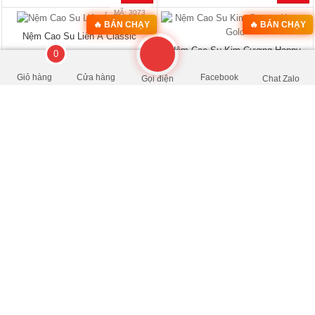
0
Giỏ hàng
Cửa hàng
Facebook
Gọi điện
Chat Zalo
MÃ: 2075
MÃ: 2582
Bộ Bàn Ghế Salon Hương Đá Dáng
Bộ Bàn Ghế Sofa Góc L 3 Món Gỗ
Bề Thế Chạm Khắc Nghệ Thuật
Tự Nhiên Sồi Mỹ Đẹp Rẻ
đ
đ
39.000.000
/Bộ
25.990.000
/Bộ
- 50%
- 43%
78.000.000
45.600.000
🔥 Bán chạy 2026
🔥 Bán chạy 2026