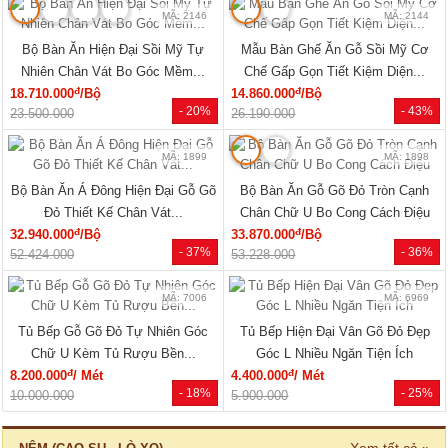
MÃ: 2079
MÃ: 2148
Giường Ngủ Gỗ Sồi Mỹ Kẻ Rãnh
Giường Ngủ Sồi Tự Nhiên Chân
Hiện Đại Đẹp Giá Siêu Rẻ
Thấp Hiện Đại Bo Góc Sang...
đ
đ
5.940.000
/Cái
19.220.000
/Cái
- 40%
- 33%
9.960.000
28.500.000
🔥 Combo giường tủ
🔥 Bán chạy
MÃ: 2034
MÃ: 7723
Bộ Giường Tủ Phòng Ngủ Gỗ Tự
Giường Ngủ Gỗ Sồi Mỹ Thiết Kế
Nhiên Vân Sồi Hiện Đại Giá...
Hiện Đại Có Kệ Đầu...
đ
đ
12.375.000
/Bộ
11.770.000
/Cái
- 10%
- 28%