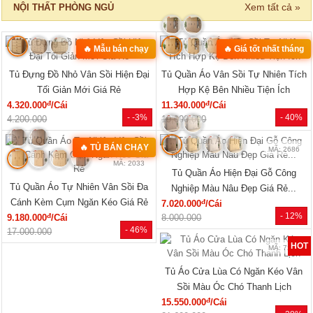
‹
›
MÃ: 8411
MÃ: 3431
Bộ Sofa Góc Gỗ Sồi Mỹ Có Ghế
Bộ Bàn Ghế Đối Lớn Gỗ Gõ Đỏ
Đơn Thiết Kế Bo Tròn
Tựa Lưng Nan Hiện Đại Đẹp
đ
đ
24.610.000
/Bộ
33.440.000
/Bộ
- 43%
- 23%
43.150.000
43.360.000
SẢN PHẨM MỚI
‹
›