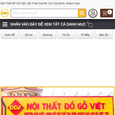
Nội Thất Đồ Gỗ Việt, Nội Thất Giá Rẻ Cho Gia Đình, Khách Sạn
0
NHẤN VÀO ĐÂY ĐỂ XEM TẤT CẢ DANH MỤC
Sofa Gỗ
Kệ tivi
Giường
Tủ Áo
Tủ Bếp
Bàn Ăn
‹
›