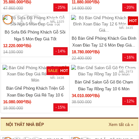
MÃ: 7288
MÃ: 7285
Tủ Áo Cửa Lùa Có Ngăn Kéo Vân
Tủ Áo Gỗ Cao Su Veneer Óc Chó 4
Sồi Màu Óc Chó Thanh Lịch
Cánh Dáng Trơn Tối Giản
đ
đ
15.550.000
/Cái
17.110.000
/Cái
- 28%
- 26%
21.600.000
23.040.000
🔥 Gỗ tự nhiên 100%