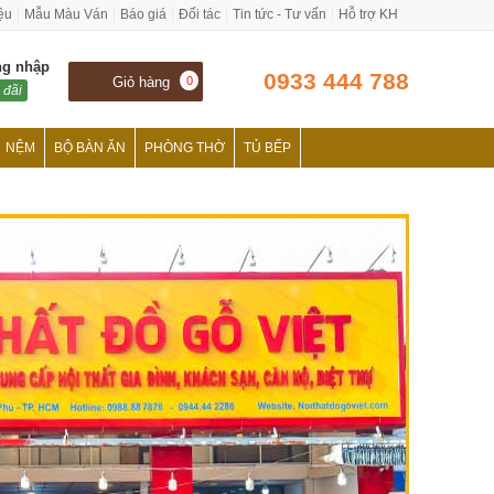
iệu
Mẫu Màu Ván
Báo giá
Đối tác
Tin tức - Tư vấn
Hỗ trợ KH
ng nhập
0933 444 788
Giỏ hàng
0
 đãi
NỆM
BỘ BÀN ĂN
PHÒNG THỜ
TỦ BẾP