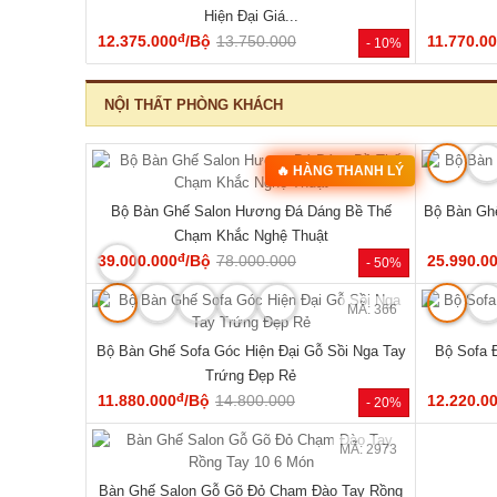
Hiện Đại Giá...
đ
12.375.000
/Bộ
13.750.000
11.770.0
- 10%
NỘI THẤT PHÒNG KHÁCH
MÃ: 2075
🔥 HÀNG THANH LÝ
Bộ Bàn Ghế Salon Hương Đá Dáng Bề Thế
Bộ Bàn Ghế
Chạm Khắc Nghệ Thuật
đ
39.000.000
/Bộ
78.000.000
25.990.0
- 50%
MÃ: 366
Bộ Bàn Ghế Sofa Góc Hiện Đại Gỗ Sồi Nga Tay
Bộ Sofa 
Trứng Đẹp Rẻ
đ
11.880.000
/Bộ
14.800.000
12.220.0
- 20%
MÃ: 2973
Bàn Ghế Salon Gỗ Gõ Đỏ Chạm Đào Tay Rồng