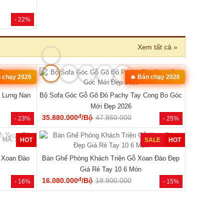
- 22%
Xem tất cả »
MÃ: 3431
MÃ: 8427
n chạy 2026
🔥 Bán chạy 2026
 Lưng Nan
Bộ Sofa Góc Gỗ Gõ Đỏ Pachy Tay Cong Bo Góc
Mới Đẹp 2026
đ
35.880.000
/Bộ
47.860.000
- 23%
- 25%
MÃ: 3435
MÃ: 3436
HOT
SALE
HOT
 Xoan Đào
Bàn Ghế Phòng Khách Triện Gỗ Xoan Đào Đẹp
Giá Rẻ Tay 10 6 Món
đ
16.080.000
/Bộ
18.900.000
- 16%
- 15%