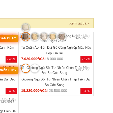
Xem tất cả »
MÃ: 2033
MÃ: 2686
 BÁN CHẠY
 Cánh Kèm
Tủ Quần Áo Hiện Đại Gỗ Công Nghiệp Màu Nâu
Đẹp Giá Rẻ...
đ
7.020.000
/Cái
8.000.000
- 46%
- 12%
MÃ: 2079
MÃ: 2148
 nhiên 100%
ện Đại Đẹp
Giường Ngủ Sồi Tự Nhiên Chân Thấp Hiện Đại
Bo Góc Sang...
đ
19.220.000
/Cái
28.500.000
- 40%
- 33%
MÃ: 6037
p Hiện Đại