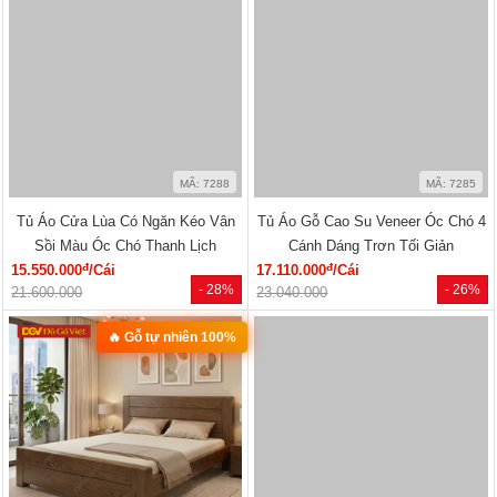
MÃ: 2033
MÃ: 2686
Tủ Quần Áo Tự Nhiên Vân Sồi Đa
Tủ Quần Áo Hiện Đại Gỗ Công
Cánh Kèm Cụm Ngăn Kéo Giá Rẻ
Nghiệp Màu Nâu Đẹp Giá Rẻ...
đ
đ
9.180.000
/Cái
7.020.000
/Cái
- 46%
- 12%
17.000.000
8.000.000
HOT
HOT
MÃ: 7288
MÃ: 7285
Tủ Áo Cửa Lùa Có Ngăn Kéo Vân
Tủ Áo Gỗ Cao Su Veneer Óc Chó 4
Sồi Màu Óc Chó Thanh Lịch
Cánh Dáng Trơn Tối Giản