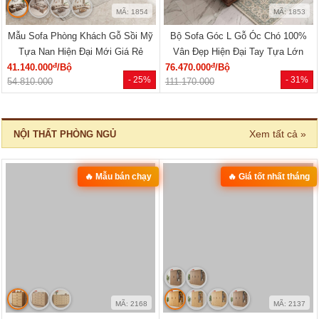
SẢN PHẨM MỚI
‹
›
MÃ: 1854
MÃ: 1853
Mẫu Sofa Phòng Khách Gỗ Sồi Mỹ
Bộ Sofa Góc L Gỗ Óc Chó 100%
Tựa Nan Hiện Đại Mới Giá Rẻ
Vân Đẹp Hiện Đại Tay Tựa Lớn
đ
đ
41.140.000
/Bộ
76.470.000
/Bộ
- 25%
- 31%
54.810.000
111.170.000
Xem tất cả »
NỘI THẤT PHÒNG NGỦ