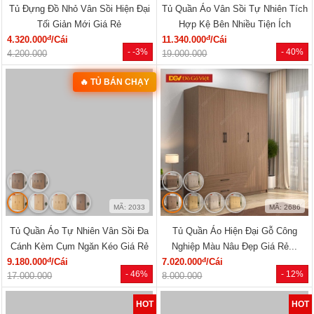
🔥 Mẫu bán chạy
🔥 Giá tốt nhất tháng
MÃ: 2168
MÃ: 2137
Tủ Đựng Đồ Nhỏ Vân Sồi Hiện Đại
Tủ Quần Áo Vân Sồi Tự Nhiên Tích
Tối Giản Mới Giá Rẻ
Hợp Kệ Bên Nhiều Tiện Ích
đ
đ
4.320.000
/Cái
11.340.000
/Cái
- -3%
- 40%
4.200.000
19.000.000
🔥 TỦ BÁN CHẠY