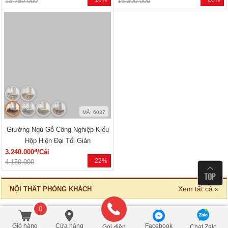
MÃ: 2034
MÃ: 7723
Bộ Giường Tủ Phòng Ngủ Gỗ Tự
Giường Ngủ Gỗ Sồi Mỹ Thiết Kế
Nhiên Vân Sồi Hiện Đại Giá...
Hiện Đại Có Kệ Đầu...
đ
đ
12.375.000
/Bộ
11.770.000
/Cái
- 10%
- 28%
13.750.000
16.300.000
0
MÃ: 6037
Giỏ hàng
Cửa hàng
Facebook
Gọi điện
Chat Zalo