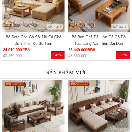
SẢN PHẨM BÁN CHẠY
🔥 Bán chạy 2026
🔥 Bán chạy 2026
‹
›
MÃ: 8411
MÃ: 3431
Bộ Sofa Góc Gỗ Sồi Mỹ Có Ghế
Bộ Bàn Ghế Đối Lớn Gỗ Gõ Đỏ
Đơn Thiết Kế Bo Tròn
Tựa Lưng Nan Hiện Đại Đẹp
đ
đ
24.610.000
/Bộ
33.440.000
/Bộ
- 43%
- 23%
43.150.000
43.360.000