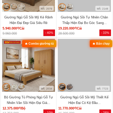
đ
đ
15.550.000
/Cái
17.110.000
/Cái
- 28%
- 26%
21.600.000
23.040.000
🔥 Gỗ tự nhiên 100%
MÃ: 2079
MÃ: 2148
Giường Ngủ Gỗ Sồi Mỹ Kẻ Rãnh
Giường Ngủ Sồi Tự Nhiên Chân
Hiện Đại Đẹp Giá Siêu Rẻ
Thấp Hiện Đại Bo Góc Sang...
đ
đ
5.940.000
/Cái
19.220.000
/Cái
- 40%
- 33%
9.960.000
28.500.000
🔥 Combo giường tủ
🔥 Bán chạy