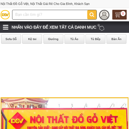
Nội Thất Đồ Gỗ Việt, Nội Thất Giá Rẻ Cho Gia Đình, Khách Sạn
0
NHẤN VÀO ĐÂY ĐỂ XEM TẤT CẢ DANH MỤC
Sofa Gỗ
Kệ tivi
Giường
Tủ Áo
Tủ Bếp
Bàn Ăn
‹
›