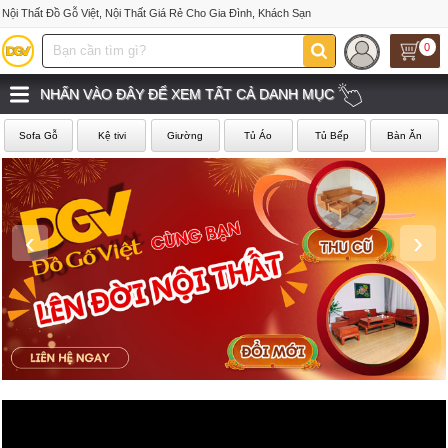
Nội Thất Đồ Gỗ Việt, Nội Thất Giá Rẻ Cho Gia Đình, Khách Sạn
0
NHẤN VÀO ĐÂY ĐỂ XEM TẤT CẢ DANH MỤC
Sofa Gỗ
Kệ tivi
Giường
Tủ Áo
Tủ Bếp
Bàn Ăn
‹
›