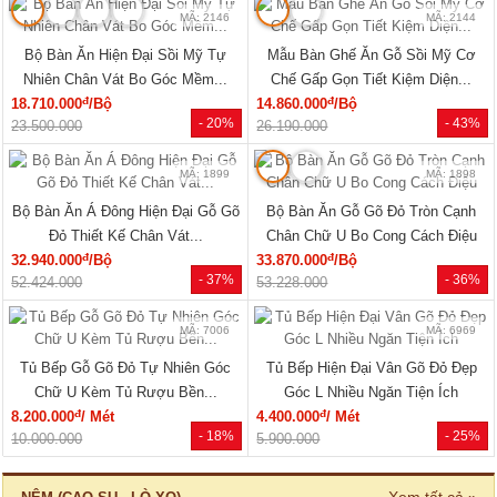
MÃ: 2079
MÃ: 2148
Giường Ngủ Gỗ Sồi Mỹ Kẻ Rãnh
Giường Ngủ Sồi Tự Nhiên Chân
Hiện Đại Đẹp Giá Siêu Rẻ
Thấp Hiện Đại Bo Góc Sang...
đ
đ
5.940.000
/Cái
19.220.000
/Cái
- 40%
- 33%
9.960.000
28.500.000
🔥 Combo giường tủ
🔥 Bán chạy
MÃ: 2034
MÃ: 7723
Bộ Giường Tủ Phòng Ngủ Gỗ Tự
Giường Ngủ Gỗ Sồi Mỹ Thiết Kế
Nhiên Vân Sồi Hiện Đại Giá...
Hiện Đại Có Kệ Đầu...
đ
đ
12.375.000
/Bộ
11.770.000
/Cái
- 10%
- 28%