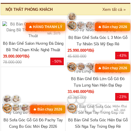
Tủ Đựng Đồ Nhỏ Vân Sồi Hiện Đại
Tủ Quần Áo Vân Sồi Tự Nhiên Tích
Tối Giản Mới Giá Rẻ
Hợp Kệ Bên Nhiều Tiện Ích
đ
đ
4.320.000
/Cái
11.340.000
/Cái
- -3%
- 40%
4.200.000
19.000.000
🔥 TỦ BÁN CHẠY
MÃ: 2033
MÃ: 2686
Tủ Quần Áo Tự Nhiên Vân Sồi Đa
Tủ Quần Áo Hiện Đại Gỗ Công
Cánh Kèm Cụm Ngăn Kéo Giá Rẻ
Nghiệp Màu Nâu Đẹp Giá Rẻ...
đ
đ
9.180.000
/Cái
6.050.000
/Cái
- 46%
- 28%
17.000.000
8.400.000
HOT
HOT