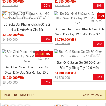
MÃ: 7288
MÃ: 7285
Tủ Áo Cửa Lùa Có Ngăn Kéo Vân
Tủ Áo Gỗ Cao Su Veneer Óc Chó 4
Sồi Màu Óc Chó Thanh Lịch
Cánh Dáng Trơn Tối Giản
đ
đ
15.550.000
/Cái
17.110.000
/Cái
- 28%
- 26%
21.600.000
23.040.000
🔥 Gỗ tự nhiên 100%