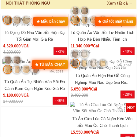
‹
›
MÃ: 8411
MÃ: 3431
Bộ Sofa Góc Gỗ Sồi Mỹ Có Ghế
Bộ Bàn Ghế Đối Lớn Gỗ Gõ Đỏ
Đơn Thiết Kế Bo Tròn
Tựa Lưng Nan Hiện Đại Đẹp
đ
đ
24.610.000
/Bộ
33.440.000
/Bộ
- 43%
- 23%
43.150.000
43.360.000
SẢN PHẨM MỚI
‹
›