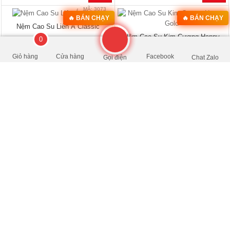
0
Giỏ hàng
Cửa hàng
Facebook
Gọi điện
Chat Zalo
MÃ: 2075
MÃ: 2582
Bộ Bàn Ghế Salon Hương Đá Dáng
Bộ Bàn Ghế Sofa Góc L 3 Món Gỗ
Bề Thế Chạm Khắc Nghệ Thuật
Tự Nhiên Sồi Mỹ Đẹp Rẻ
đ
đ
39.000.000
/Bộ
25.990.000
/Bộ
- 50%
- 43%
78.000.000
45.600.000
🔥 Bán chạy 2026
🔥 Bán chạy 2026