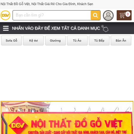
Nội Thất Đồ Gỗ Việt, Nội Thất Giá Rẻ Cho Gia Đình, Khách Sạn
0
NHẤN VÀO ĐÂY ĐỂ XEM TẤT CẢ DANH MỤC
Sofa Gỗ
Kệ tivi
Giường
Tủ Áo
Tủ Bếp
Bàn Ăn
‹
›