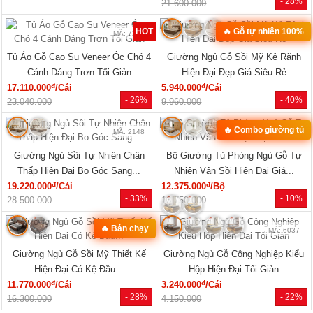
MÃ: 1854
MÃ: 1853
Mẫu Sofa Phòng Khách Gỗ Sồi Mỹ
Bộ Sofa Góc L Gỗ Óc Chó 100%
Tựa Nan Hiện Đại Mới Giá Rẻ
Vân Đẹp Hiện Đại Tay Tựa Lớn
đ
đ
41.140.000
/Bộ
76.470.000
/Bộ
- 25%
- 31%
54.810.000
111.170.000
Xem tất cả »
NỘI THẤT PHÒNG NGỦ
🔥 Mẫu bán chạy
🔥 Giá tốt nhất tháng
MÃ: 2168
MÃ: 2137