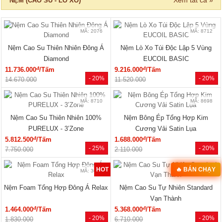
13.750.000
16.300.000
MÃ: 6037
Giường Ngủ Gỗ Công Nghiệp Kiểu
Hộp Hiện Đại Tối Giản
đ
3.240.000
/Cái
- 22%
4.150.000
Xem tất cả »
NỘI THẤT PHÒNG KHÁCH
🔥 HÀNG THANH LÝ
🔥 Bán chạy 2026