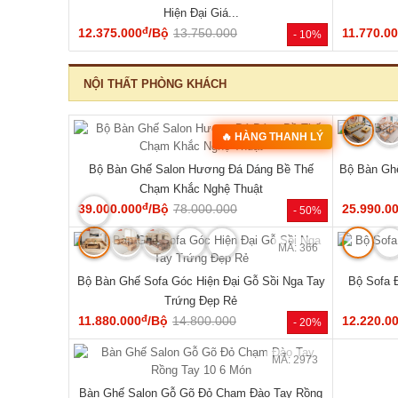
‹
MÃ: 2344
MÃ: 1854
hó Cấu Trúc
Mẫu Sofa Phòng Khách Gỗ Sồi Mỹ Tựa Nan
Bộ Sofa G
Hiện Đại Mới Giá Rẻ
đ
41.140.000
/Bộ
54.810.000
76.470.0
- 34%
- 25%
NỘI THẤT PHÒNG NGỦ