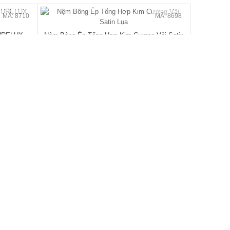
MÃ: 2079
MÃ: 2148
ện Đại Đẹp
Giường Ngủ Sồi Tự Nhiên Chân Thấp Hiện Đại
Bo Góc Sang...
đ
17.820.000
/Cái
25.800.000
- 40%
- 31%