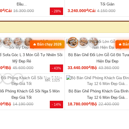
MÃ: 1853
óc L Gỗ Óc Chó 100% Vân Đẹp Hiện
Bộ Bàn Ăn Gỗ Óc Chó Tự Nhiên 1
Đại Tay Tựa Lớn
Century Bo Góc Mềm Mạ
đ
đ
00
/Bộ
111.170.000
48.600.000
/Cái
62.000.000
- 31%