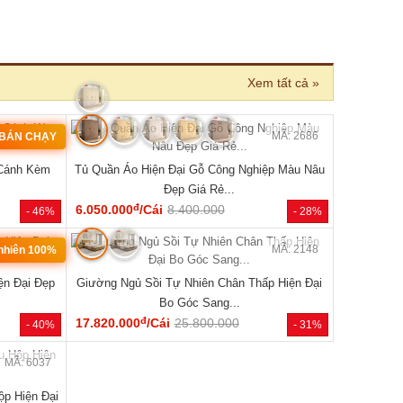
›
MÃ: 2686
MÃ: 2006
ệp Màu Nâu
Giường Ngủ Gỗ Tự Nhiên Vân Sồi Chân Cao Có
Giường Ng
Kệ Đẹp Giá Rẻ...
đ
5.290.000
/Cái
8.900.000
5.940.000
- 28%
- 41%