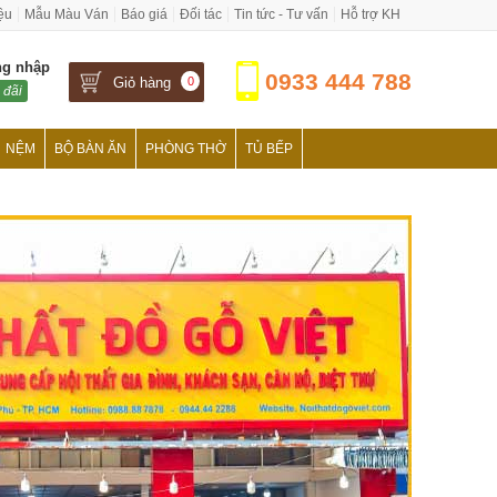
iệu
Mẫu Màu Ván
Báo giá
Đối tác
Tin tức - Tư vấn
Hỗ trợ KH
ng nhập
0933 444 788
Giỏ hàng
0
 đãi
NỆM
BỘ BÀN ĂN
PHÒNG THỜ
TỦ BẾP
›