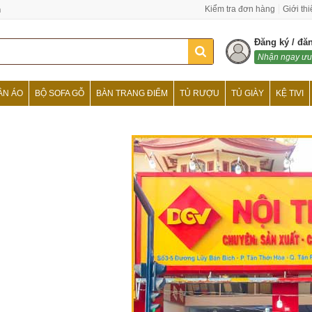
n
Kiểm tra đơn hàng
Giới th
Đăng ký / đă
Nhận ngay ưu
ẦN ÁO
BỘ SOFA GỖ
BÀN TRANG ĐIỂM
TỦ RƯỢU
TỦ GIÀY
KỆ TIVI