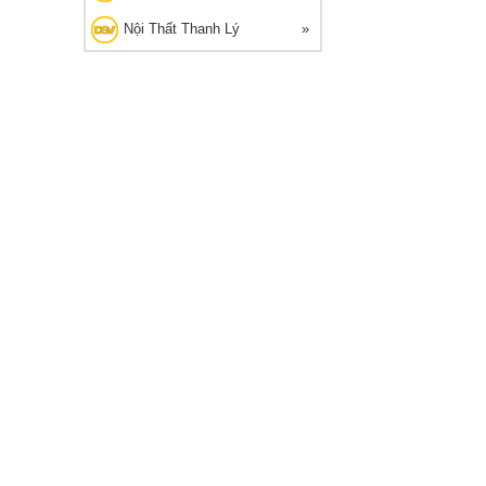
Nội Thất Thanh Lý
G THANH LÝ
🔥 Bán chạy 2026