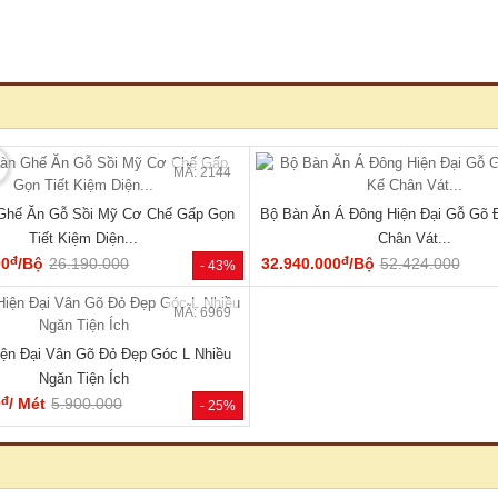
🔥 Giá tốt nhất tháng
🔥 TỦ
MÃ: 2137
 Vân Sồi Tự Nhiên Tích Hợp Kệ Bên
Tủ Quần Áo Tự Nhiên Vân Sồi Đa
Nhiều Tiện Ích
Cụm Ngăn Kéo Giá Rẻ
đ
đ
00
/Cái
19.000.000
9.180.000
/Cái
17.000.000
- 40%
HOT
🔥 Gỗ tự