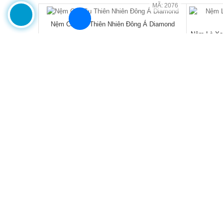
MÃ: 7288
Tủ Áo Cửa Lùa Có Ngăn Kéo Vân Sồi Màu Óc
Tủ Áo Gỗ 
Chó Thanh Lịch
đ
15.550.000
/Cái
21.600.000
17.110.0
- 28%
🔥 Combo giường tủ