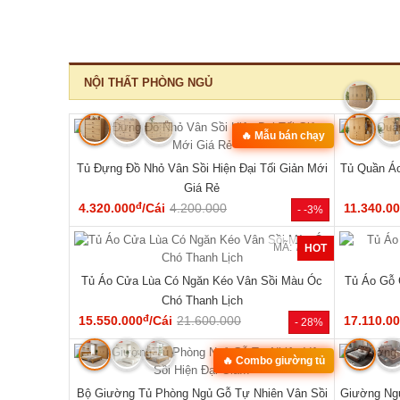
‹
MÃ: 1550
MÃ: 8411
10 Món Sang
Bộ Sofa Góc Gỗ Sồi Mỹ Có Ghế Đơn Thiết Kế
Bộ Bàn G
Bo Tròn
đ
24.610.000
/Bộ
43.150.000
33.440.0
- 29%
- 43%