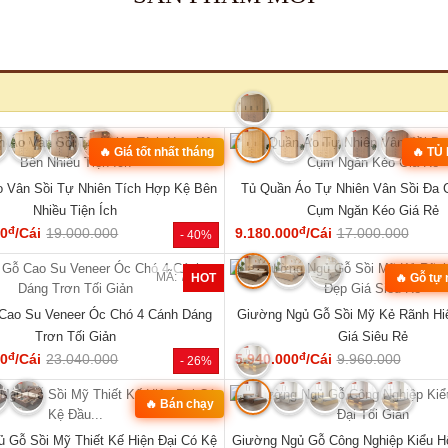
MÃ: 3431
hế Đối Lớn Gỗ Gõ Đỏ Tựa Lưng Nan
Tủ Quần Áo Hiện Đại Gỗ Công Nghi
Hiện Đại Đẹp
Đẹp Giá Rẻ...
đ
đ
00
/Bộ
43.360.000
6.050.000
/Cái
8.400.000
- 23%
SẢN PHẨM MỚI