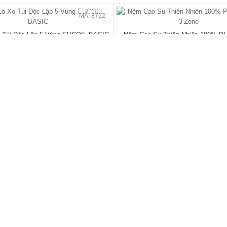
MÃ: 7285
Cao Su Veneer Óc Chó 4 Cánh Dáng
Giường Ngủ Gỗ Sồi Mỹ Kẻ Rãnh Hi
Trơn Tối Giản
Giá Siêu Rẻ
đ
đ
00
/Cái
23.040.000
5.940.000
/Cái
9.960.000
- 26%
🔥 Bán chạy