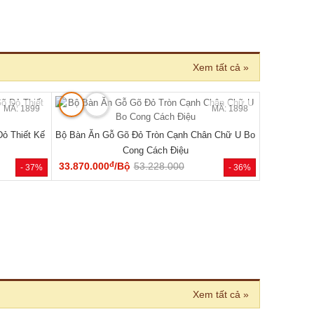
 BÁN CHẠY
MÃ: 2033
MÃ: 2686
 Cánh Kèm
Tủ Quần Áo Hiện Đại Gỗ Công Nghiệp Màu Nâu
Đẹp Giá Rẻ...
đ
6.050.000
/Cái
8.400.000
- 46%
- 28%
 nhiên 100%