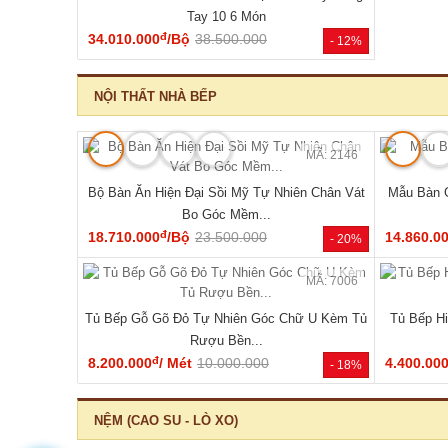
🔥 Mẫu bán chạy
MÃ: 2168
Tủ Đựng Đồ Nhỏ Vân Sồi Hiện Đại Tối Giản Mới
Tủ Quần Áo
Giá Rẻ
đ
4.320.000
/Cái
4.200.000
11.340.0
- -3%
HOT